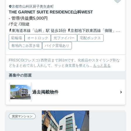
京都市山科区厨子奥矢倉町
THE GARNET SUITE RESIDENCE山科WEST
-
管理/共益費5,000円
/予定 /3階建
東海道本線「山科」駅 徒歩16分
京都地下鉄東西線「御陵」駅 徒歩14分
駐輪場
オートロック
光ファイバー
宅配ボックス
敷地内ごみ置き場
バイク置場あり
FRESCO(フレスコ) 西野店まで361mです。化粧品やスタイリング剤な
どをまとめて出し入れして、サッと身支度を整えら...
もっと見る
募集中の部屋
過去掲載物件
賃貸マンション