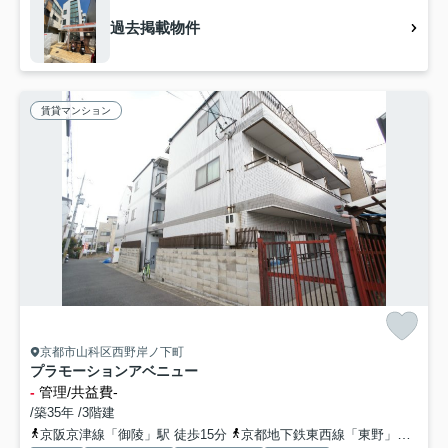
過去掲載物件
賃貸マンション
京都市山科区西野岸ノ下町
プラモーションアベニュー
-
管理/共益費-
/築35年 /3階建
京阪京津線「御陵」駅 徒歩15分
京都地下鉄東西線「東野」駅 徒歩18分