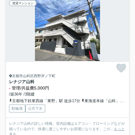
賃貸マンション
京都市山科区西野岸ノ下町
レナジア山科
-
管理/共益費5,000円
/築36年 /3階建
京都地下鉄東西線「東野」駅 徒歩17分
東海道本線「山科」駅 徒歩20分
駐輪場
公共下水
レナジア山科の詳しい情報。室内設備はエアコン・フローリングなどが
揃っているので、快適に過ごしやすいお部屋になります。この...
もっと
見る