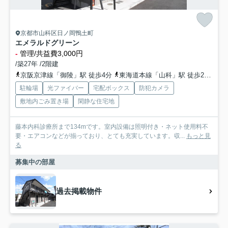
京都市山科区日ノ岡鴨土町
エメラルドグリーン
-
管理/共益費3,000円
/築27年 /2階建
京阪京津線「御陵」駅 徒歩4分
東海道本線「山科」駅 徒歩20分
京
駐輪場
光ファイバー
宅配ボックス
防犯カメラ
敷地内ごみ置き場
閑静な住宅地
藤本内科診療所まで134mです。室内設備は照明付き・ネット使用料不
要・エアコンなどが揃っており、とても充実しています。収...
もっと見
る
募集中の部屋
過去掲載物件