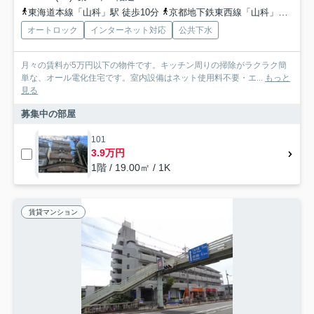
東海道本線「山科」駅 徒歩10分
京都地下鉄東西線「山科」駅 徒歩10分
オートロック
インターネット対応
公共下水
月々の賃料が5万円以下の物件です。キッチン周りの掃除がラクラク簡
単な、オール電化住宅です。室内設備はネット使用料不要・エ...
もっと
見る
募集中の部屋
101
3.9万円
1階 / 19.00㎡ / 1K
賃貸マンション