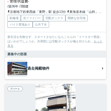
-
管理/共益費-
/築36年 /3階建
京都地下鉄東西線「東野」駅 徒歩13分
東海道本線「山科」駅 徒歩24分
駐輪場
光ファイバー
宅配ボックス
閑静な住宅地
バイク置場あり
公共下水
新生活を失敗せず、スタートさせたいならこちらの「イースター西栄」
はいかがでしょうか。共用部には宅配ボックスが備え付けられ...
もっと
見る
募集中の部屋
過去掲載物件
アパート