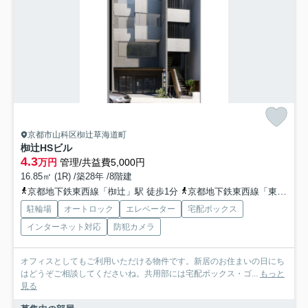
京都市山科区椥辻草海道町
椥辻HSビル
4.3
万円
管理/共益費5,000円
16.85㎡ (1R) /築28年 /8階建
京都地下鉄東西線「椥辻」駅 徒歩1分
京都地下鉄東西線「東野」駅 徒歩15分
駐輪場
オートロック
エレベーター
宅配ボックス
インターネット対応
防犯カメラ
オフィスとしてもご利用いただける物件です。新居のお住まいの日にち
はどうぞご相談してくださいね。共用部には宅配ボックス・ゴ...
もっと
見る