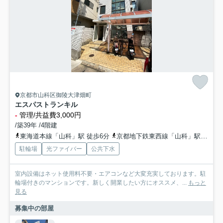
京都市山科区御陵大津畑町
エスパストランキル
-
管理/共益費3,000円
/築39年 /4階建
東海道本線「山科」駅 徒歩6分
京都地下鉄東西線「山科」駅 徒歩6分
駐輪場
光ファイバー
公共下水
室内設備はネット使用料不要・エアコンなど大変充実しております。駐
輪場付きのマンションです。新しく開業したい方にオススメ、...
もっと
見る
募集中の部屋