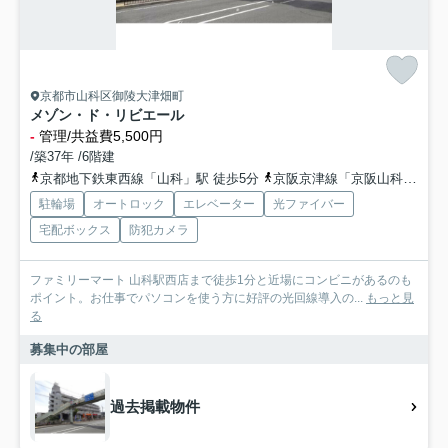
京都市山科区御陵大津畑町
メゾン・ド・リビエール
-
管理/共益費5,500円
/築37年 /6階建
京都地下鉄東西線「山科」駅 徒歩5分
京阪京津線「京阪山科」駅 徒歩7分
駐輪場
オートロック
エレベーター
光ファイバー
宅配ボックス
防犯カメラ
ファミリーマート 山科駅西店まで徒歩1分と近場にコンビニがあるのも
ポイント。お仕事でパソコンを使う方に好評の光回線導入の...
もっと見
る
募集中の部屋
過去掲載物件