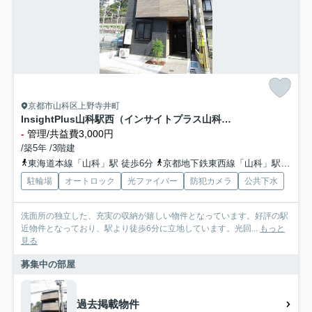
京都市山科区上野寺井町
InsightPlus山科駅西（インサイトプラス山科駅西）
-
管理/共益費3,000円
/築5年 /3階建
東海道本線「山科」駅 徒歩6分
京都地下鉄東西線「山科」駅 徒歩6分
駐輪場
オートロック
光ファイバー
防犯カメラ
公共下水
洗面所の独立した、充実の収納が嬉しい物件となっています。好評の駅
近物件となっており、駅より徒歩6分に立地しています。光回...
もっと
見る
募集中の部屋
過去掲載物件