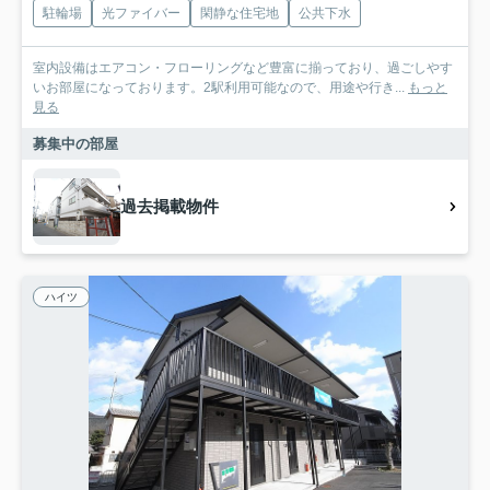
駐輪場
光ファイバー
閑静な住宅地
公共下水
室内設備はエアコン・フローリングなど豊富に揃っており、過ごしやす
いお部屋になっております。2駅利用可能なので、用途や行き...
もっと
見る
募集中の部屋
過去掲載物件
ハイツ