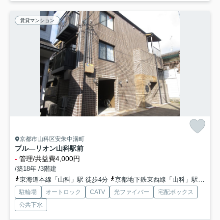
賃貸マンション
京都市山科区安朱中溝町
プル―リオン山科駅前
-
管理/共益費4,000円
/築18年 /3階建
東海道本線「山科」駅 徒歩4分
京都地下鉄東西線「山科」駅 徒歩4分
駐輪場
オートロック
CATV
光ファイバー
宅配ボックス
公共下水