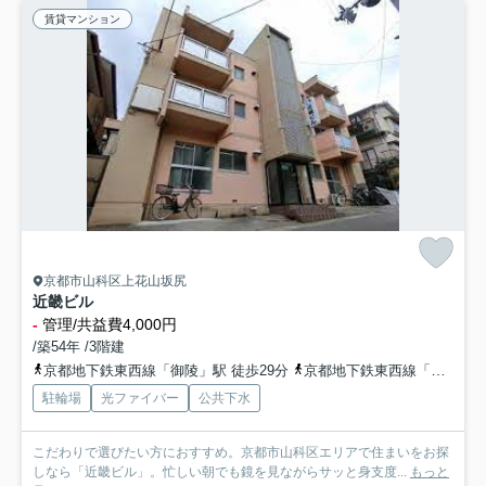
賃貸マンション
京都市山科区上花山坂尻
近畿ビル
-
管理/共益費4,000円
/築54年 /3階建
京都地下鉄東西線「御陵」駅 徒歩29分
京都地下鉄東西線「東野」駅 徒歩30分
駐輪場
光ファイバー
公共下水
こだわりで選びたい方におすすめ。京都市山科区エリアで住まいをお探
しなら「近畿ビル」。忙しい朝でも鏡を見ながらサッと身支度...
もっと