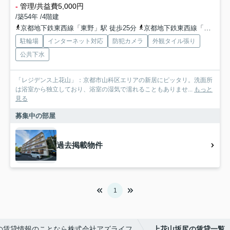
-
管理/共益費5,000円
/築54年 /4階建
京都地下鉄東西線「東野」駅 徒歩25分
京都地下鉄東西線「御陵」駅 徒歩30分
駐輪場
インターネット対応
防犯カメラ
外観タイル張り
公共下水
「レジデンス上花山」：京都市山科区エリアの新居にピッタリ。洗面所
は浴室から独立しており、浴室の湿気で濡れることもありませ...
もっと
見る
募集中の部屋
過去掲載物件
1
の賃貸情報のことなら株式会社アズライフ
上花山坂尻の賃貸一覧