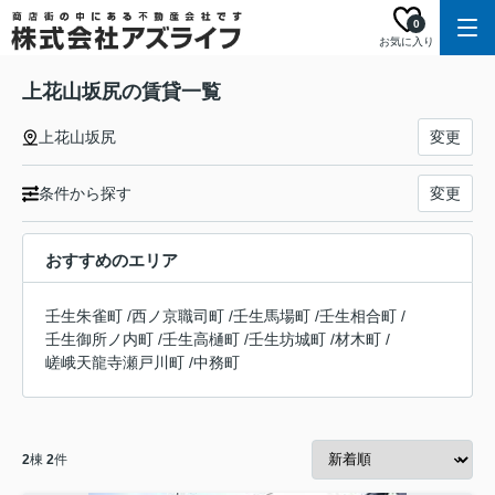
0
お気に入り
上花山坂尻の賃貸一覧
上花山坂尻
変更
条件から探す
変更
おすすめのエリア
壬生朱雀町
/
西ノ京職司町
/
壬生馬場町
/
壬生相合町
/
壬生御所ノ内町
/
壬生高樋町
/
壬生坊城町
/
材木町
/
嵯峨天龍寺瀬戸川町
/
中務町
2
棟
2
件