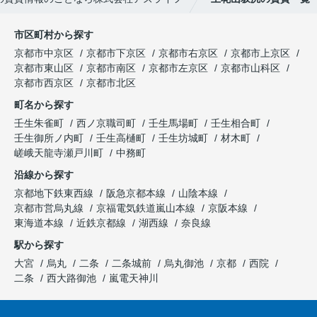
市区町村から探す
京都市中京区
京都市下京区
京都市右京区
京都市上京区
京都市東山区
京都市南区
京都市左京区
京都市山科区
京都市西京区
京都市北区
町名から探す
壬生朱雀町
西ノ京職司町
壬生馬場町
壬生相合町
壬生御所ノ内町
壬生高樋町
壬生坊城町
材木町
嵯峨天龍寺瀬戸川町
中務町
沿線から探す
京都地下鉄東西線
阪急京都本線
山陰本線
京都市営烏丸線
京福電気鉄道嵐山本線
京阪本線
東海道本線
近鉄京都線
湖西線
奈良線
駅から探す
大宮
烏丸
二条
二条城前
烏丸御池
京都
西院
二条
西大路御池
嵐電天神川