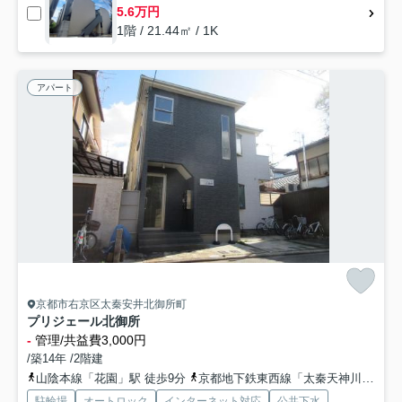
5.6万円
1階 / 21.44㎡ / 1K
アパート
京都市右京区太秦安井北御所町
プリジェール北御所
-
管理/共益費3,000円
/築14年 /2階建
山陰本線「花園」駅 徒歩9分
京都地下鉄東西線「太秦天神川」駅 徒歩14分
駐輪場
オートロック
インターネット対応
公共下水