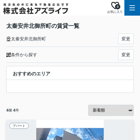
0
お気に入り
太秦安井北御所町の賃貸一覧
太秦安井北御所町
変更
条件から探す
変更
おすすめのエリア
4
棟
4
件
アパート