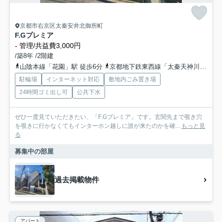
京都市右京区太秦安井北御所町
F.Gプレミア
-
管理/共益費3,000円
/築8年 /2階建
山陰本線「花園」駅 徒歩6分
京都地下鉄東西線「太秦天神川」駅 徒歩12分
駐輪場
インターネット対応
敷地内ごみ置き場
24時間ゴミ出し可
公共下水
ぜひ一度見ていただきたい、「F.Gプレミア」です。玄関先まで覗き穴
を覗きに行かなくてもインターホン越しに誰が来たのかを確...
もっと見
る
募集中の部屋
過去掲載物件
アパート