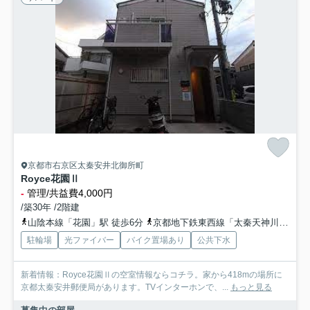
京都市右京区太秦安井北御所町
Royce花園Ⅱ
-
管理/共益費4,000円
/築30年 /2階建
山陰本線「花園」駅 徒歩6分
京都地下鉄東西線「太秦天神川」駅 徒歩14分
駐輪場
光ファイバー
バイク置場あり
公共下水
新着情報：Royce花園Ⅱの空室情報ならコチラ。家から418mの場所に
京都太秦安井郵便局があります。TVインターホンで、...
もっと見る