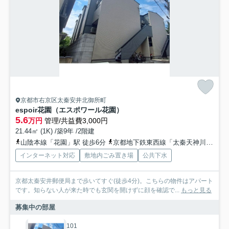
京都市右京区太秦安井北御所町
espoir花園（エスポワール花園）
5.6
万円
管理/共益費3,000円
21.44㎡ (1K) /築9年 /2階建
山陰本線「花園」駅 徒歩6分
京都地下鉄東西線「太秦天神川」駅 徒歩12分
インターネット対応
敷地内ごみ置き場
公共下水
京都太秦安井郵便局まで歩いてすぐ(徒歩4分)。こちらの物件はアパート
です。知らない人が来た時でも玄関を開けずに顔を確認で...
もっと見る
募集中の部屋
101