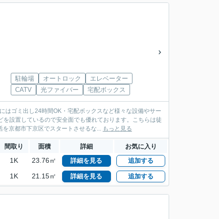
駐輪場
オートロック
エレベーター
CATV
光ファイバー
宅配ボックス
にはゴミ出し24時間OK・宅配ボックスなど様々な設備やサー
どを設置しているので安全面でも優れております。こちらは徒
を京都市下京区でスタートさせるな...
もっと見る
間取り
面積
詳細
お気に入り
1K
23.76㎡
詳細を見る
追加する
1K
21.15㎡
詳細を見る
追加する