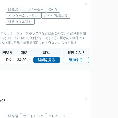
駐輪場
エレベーター
CATV
インターネット対応
バイク置場あり
外観タイル張り
クロゼット・シューズボックスなど豊富なので、衣類や履き物
ビスが揃っているので便利です。徒歩3分に駅がある物件です。
京都市営烏丸線五条駅近くのお住まい...
もっと見る
間取り
面積
詳細
お気に入り
1DK
34.30㎡
詳細を見る
追加する
）
築23
駐輪場
オートロック
エレベーター