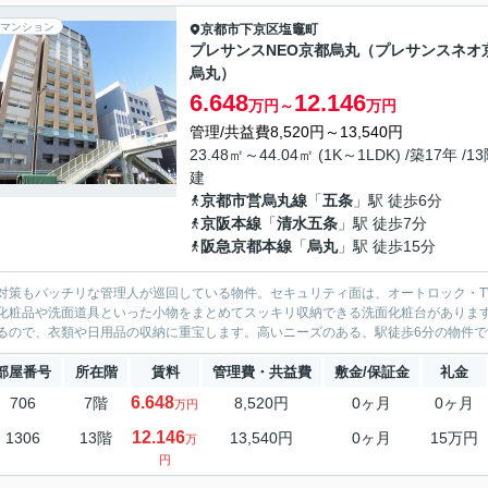
マンション
京都市下京区
塩竈町
プレサンスNEO京都烏丸（プレサンスネオ
烏丸）
6.648
12.146
万円～
万円
管理/共益費8,520円～13,540円
23.48㎡～44.04㎡ (1K～1LDK) /築17年 /1
建
京都市営烏丸線
「
五条
」駅 徒歩6分
京阪本線
「
清水五条
」駅 徒歩7分
阪急京都本線
「
烏丸
」駅 徒歩15分
対策もバッチリな管理人が巡回している物件。セキュリティ面は、オートロック・T
化粧品や洗面道具といった小物をまとめてスッキリ収納できる洗面化粧台がありま
るので、衣類や日用品の収納に重宝します。高いニーズのある、駅徒歩6分の物件です。
部屋番号
所在階
賃料
管理費・共益費
敷金/保証金
礼金
6.648
706
7階
8,520円
0ヶ月
0ヶ月
万円
12.146
1306
13階
13,540円
0ヶ月
15万円
万
円