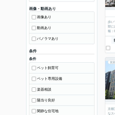
画像・動画あり
画像あり
歩い
部に
動画あり
報：
パノラマあり
条件
条件
賃貸
ペット飼育可
ペット専用設備
楽器相談
陽当り良好
京都
閑静な住宅地
なス