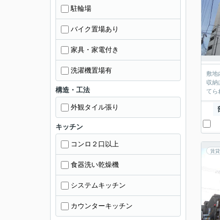
駐輪場
バイク置場あり
家具・家電付き
洗濯機置場有
敷地
収納
構造・工法
てら
外観タイル張り
キッチン
コンロ２口以上
賃貸
食器洗い乾燥機
システムキッチン
カウンターキッチン