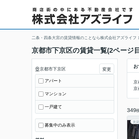
二条・四条大宮の賃貸情報のことなら株式会社アズライフ
京都市下京区の賃貸一覧(2ページ目
お
京都市下京区
変更
アパート
京
京
マンション
一戸建て
349
賃貸
募集中のみ表示