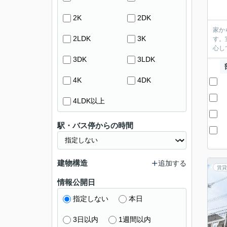
2K
2DK
家か
2LDK
3K
す。
心し
3DK
3LDK
4K
4DK
4LDK以上
駅・バス停からの時間
建物構造
追加する
賃貸
情報公開日
指定しない
本日
3日以内
1週間以内