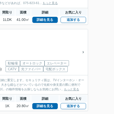
れば、075-823-61...
もっと見る
間取り
面積
詳細
お気に入り
1LDK
41.00㎡
詳細を見る
追加する
駐輪場
オートロック
エレベーター
分
CATV
光ファイバー
宅配ボックス
納に重宝します。セキュリティ面は、TVインターホン・オー
、大きな鏡などがついているので化粧や身支度の際に便利で
」の物件情報をお探しならお気軽にお問い...
もっと見る
間取り
面積
詳細
お気に入り
1K
20.80㎡
詳細を見る
追加する