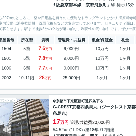
阪急京都本線
「
京都河原町
」駅 徒歩15分
ら397mのところに、薬や日用品を買うのに便利なドラッグランドひかり 河原町寺
室内設備は浴室乾燥機・洗面化粧台など大変充実しております。セキュリティ面は、
て暮らせます。駅まで徒歩3分の立地が魅力的な、利便性の高い物件です。ぜひ一度見てい
部屋番号
所在階
賃料
管理費・共益費
敷金/保証金
礼金
7.6
1504
5階
9,000円
10万円
1ヶ月
万円
7.8
1501
5階
9,000円
10万円
1ヶ月
万円
7.7
1606
6階
9,000円
10万円
1ヶ月
万円
28
2002
10-11階
25,000円
1ヶ月
1ヶ月
万円
マンション
京都市下京区
新町通四条下る
G-CREST京都四条烏丸（ジークレスト京
条烏丸）
17
万円
管理/共益費20,000円
54.52㎡ (1LDK) /築18年 /12階建