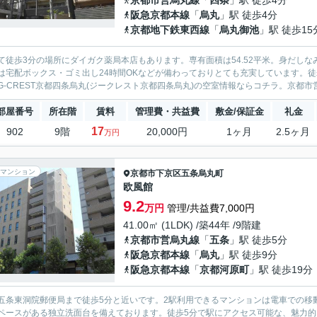
京都市営烏丸線
「
四条
」駅 徒歩4分
阪急京都本線
「
烏丸
」駅 徒歩4分
京都地下鉄東西線
「
烏丸御池
」駅 徒歩15
て徒歩3分の場所にダイガク薬局本店もあります。専有面積は54.52平米。身だし
は宅配ボックス・ゴミ出し24時間OKなどが備わっておりとても充実しています。
G-CREST京都四条烏丸(ジークレスト京都四条烏丸)の空室情報ならコチラ。京都市営
部屋番号
所在階
賃料
管理費・共益費
敷金/保証金
礼金
17
902
9階
20,000円
1ヶ月
2.5ヶ月
万円
マンション
京都市下京区
五条烏丸町
欧風館
9.2
万円
管理/共益費7,000円
41.00㎡ (1LDK) /築44年 /9階建
京都市営烏丸線
「
五条
」駅 徒歩5分
阪急京都本線
「
烏丸
」駅 徒歩9分
阪急京都本線
「
京都河原町
」駅 徒歩19分
五条東洞院郵便局まで徒歩5分と近いです。2駅利用できるマンションは電車での移
ペースがある独立洗面台を備えております。徒歩5分で駅にアクセス可能な、魅力