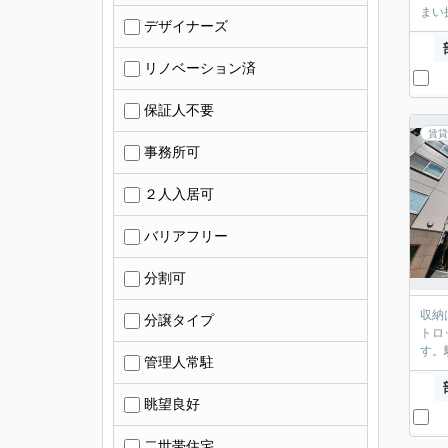
まい
デザイナーズ
リノベーション済
保証人不要
賃貸
事務所可
２人入居可
バリアフリー
分割可
収納
分譲タイプ
トロ
す。
管理人常駐
眺望良好
二世帯住宅