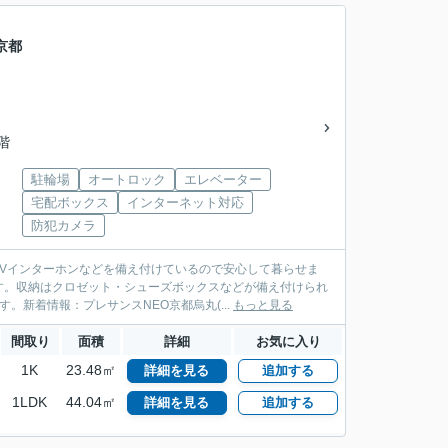
京都
3階
駐輪場
オートロック
エレベーター
宅配ボックス
インターネット対応
防犯カメラ
Vインターホンなどを備え付けているので安心して暮らせま
す。収納はクロゼット・シューズボックスなどが備え付けられ
新着情報：プレサンスNEO京都烏丸(...
もっと見る
間取り
面積
詳細
お気に入り
1K
23.48㎡
詳細を見る
追加する
1LDK
44.04㎡
詳細を見る
追加する