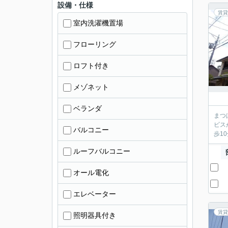
設備・仕様
賃貸
室内洗濯機置場
フローリング
ロフト付き
メゾネット
ベランダ
まつ
ビス
バルコニー
歩1
ルーフバルコニー
オール電化
エレベーター
賃貸
照明器具付き