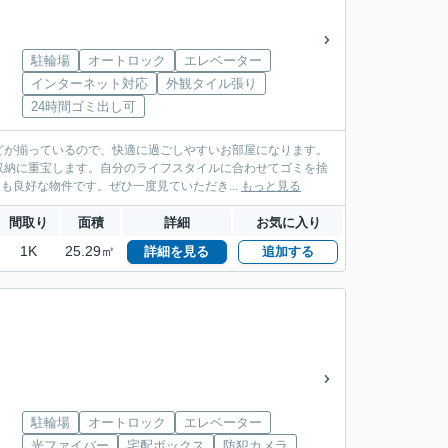
駐輪場
オートロック
エレベーター
インターネット対応
外観タイル張り
24時間ゴミ出し可
どが揃っているので、快適に過ごしやすいお部屋になります。
収納に重宝します。自分のライフスタイルに合わせてゴミを捨
も良好な物件です。ぜひ一度見ていただき...
もっと見る
間取り
面積
詳細
お気に入り
1K
25.29㎡
詳細を見る
追加する
駐輪場
オートロック
エレベーター
光ファイバー
宅配ボックス
防犯カメラ