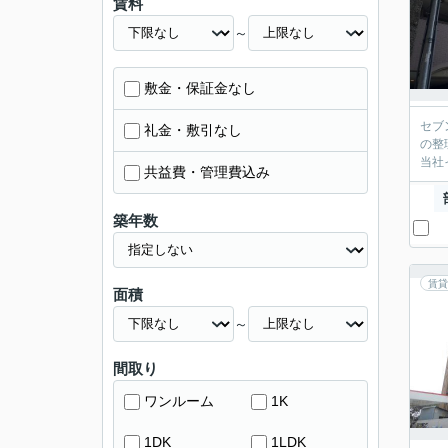
賃料
～
敷金・保証金なし
セブ
礼金・敷引なし
の整
当社
共益費・管理費込み
築年数
賃貸
面積
～
間取り
ワンルーム
1K
1DK
1LDK