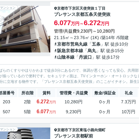
マンション
京都市下京区
天使突抜１丁目
プレサンス京都五条天使突抜
6.077
6.272
万円～
万円
管理/共益費9,230円～10,280円
21.15㎡～23.76㎡ (1K) /築14年 /5階建
京都市営烏丸線
「
五条
」駅 徒歩10分
阪急京都本線
「
烏丸
」駅 徒歩15分
山陰本線
「
丹波口
」駅 徒歩17分
ばらのくすりやほりかわまで徒歩3分にあるので、体調が悪くなっても安心。共用部
が揃っているので便利です。セキュリティ面は、TVインターホン・オートロックな
0分に立地する物件です。「プレサンス京都五条天使突抜」のここがイチオシ。新生活
部屋番号
所在階
賃料
管理費・共益費
敷金/保証金
礼金
6.272
203
2階
10,280円
0ヶ月
7.3万円
万円
6.077
507
5階
9,230円
0ヶ月
10万円
万円
マンション
京都市下京区
東塩小路向畑町
プレサンス京都駅前