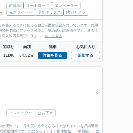
駐輪場
オートロック
エレベーター
分
光ファイバー
宅配ボックス
防犯カメラ
なみを整えるときに使える独立洗面化粧台が付いています。共用
徒歩4分で駅にアクセス可能な、魅力的な駅近物件です。新着情
烏丸線四条周辺に住まい...
もっと見る
間取り
面積
詳細
お気に入り
1LDK
54.52㎡
詳細を見る
追加する
エレベーター
公共下水
動が便利です。身支度に必要となる様々なアイテムを収納可能
的な駅近物件です。気になるイチオシ物件情報：「欧風館」。住