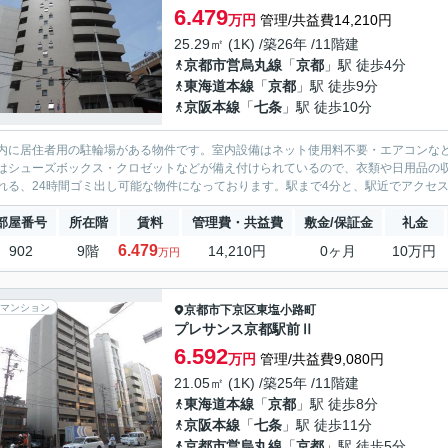
6.479
万円
管理/共益費14,210円
25.29㎡ (1K) /築26年 /11階建
京都市営烏丸線
「
京都
」駅 徒歩4分
東海道本線
「
京都
」駅 徒歩9分
京阪本線
「
七条
」駅 徒歩10分
内に居住者用の駐輪場がある物件です。室内設備はネット使用料不要・エアコンな
はシューズボックス・クロゼットなどが備え付けられているので、衣類や日用品の
れる、24時間ゴミ出し可能な物件になっております。駅まで4分と、駅近でアクセス
部屋番号
所在階
賃料
管理費・共益費
敷金/保証金
礼金
6.479
902
9階
14,210円
0ヶ月
10万円
万円
マンション
京都市下京区
東塩小路町
プレサンス京都駅前Ⅱ
6.592
万円
管理/共益費9,080円
21.05㎡ (1K) /築25年 /11階建
東海道本線
「
京都
」駅 徒歩8分
京阪本線
「
七条
」駅 徒歩11分
京都市営烏丸線
「
京都
」駅 徒歩5分