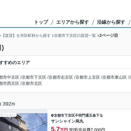
トップ
エリアから探す
沿線から探す
2ページ目
【賃貸】を市区町村から探す
京都市下京区の賃貸一覧
)
すすめのエリア
都市中京区
/
京都市下京区
/
京都市右京区
/
京都市上京区
/
京都市東山区
/
都市西京区
/
京都市北区
392
棟
件
マンション
京都市下京区
不明門通五条下る
サンシャイン烏丸
5.7
万円
管理/共益費7,000円