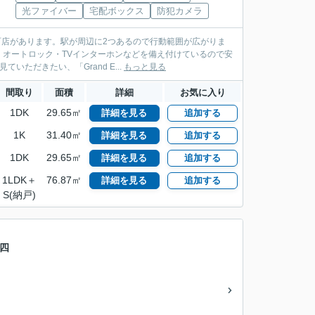
光ファイバー
宅配ボックス
防犯カメラ
町店があります。駅が周辺に2つあるので行動範囲が広がりま
オートロック・TVインターホンなどを備え付けているので安
ただきたい、「Grand E...
もっと見る
間取り
面積
詳細
お気に入り
1DK
29.65㎡
詳細を見る
追加する
1K
31.40㎡
詳細を見る
追加する
1DK
29.65㎡
詳細を見る
追加する
1LDK＋
76.87㎡
詳細を見る
追加する
S(納戸)
都四