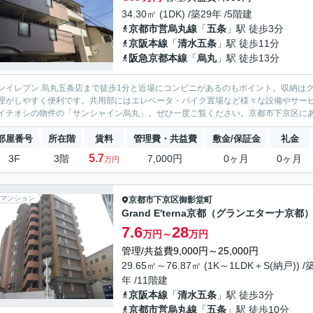
34.30㎡ (1DK) /築29年 /5階建
京都市営烏丸線
「
五条
」駅 徒歩3分
京阪本線
「
清水五条
」駅 徒歩11分
阪急京都本線
「
烏丸
」駅 徒歩13分
ンイレブン 烏丸五条店まで徒歩1分と近場にコンビニがあるのもポイント。収納は
理がしやすく便利です。共用部にはエレベータ・バイク置場など様々な設備やサー
イチオシの物件の「サンシャイン烏丸」。ぜひ一度ご覧ください。京都市下京区にある
部屋番号
所在階
賃料
管理費・共益費
敷金/保証金
礼金
5.7
3F
3階
7,000円
0ヶ月
0ヶ月
万円
マンション
京都市下京区
御影堂町
Grand E'terna京都（グランエターナ京都
7.6
28
万円～
万円
管理/共益費9,000円～25,000円
29.65㎡～76.87㎡ (1K～1LDK＋S(納戸)) /
年 /11階建
京阪本線
「
清水五条
」駅 徒歩3分
京都市営烏丸線
「
五条
」駅 徒歩10分