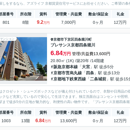
探しをするなら、アズライフ 京都賃貸住宅サービスにお任せください。ご希望の条件などがあ
部屋番号
所在階
賃料
管理費・共益費
敷金/保証金
礼金
9.2
801
8階
7,000円
0ヶ月
12万円
万円
マンション
京都市下京区
四条堀川町
プレサンス京都四条堀川
6.84
万円
管理/共益費13,600円
20.80㎡ (1K) /築20年 /14階建
阪急京都本線
「
大宮
」駅 徒歩5分
京都市営烏丸線
「
四条
」駅 徒歩13分
京都地下鉄東西線
「
二条城前
」駅 徒歩15
はクロゼット・シューズボックスなどが備え付けられているので、衣類や日用品の収
ックなど充実しているので安心して生活できます。独立洗面台はコンセントや照明
駅まで徒歩5分の立地が魅力的な、利便性の高い物件です。「プレサンス京都四条堀川
部屋番号
所在階
賃料
管理費・共益費
敷金/保証金
礼金
6.84
1003
13階
13,600円
0ヶ月
12万円
万円