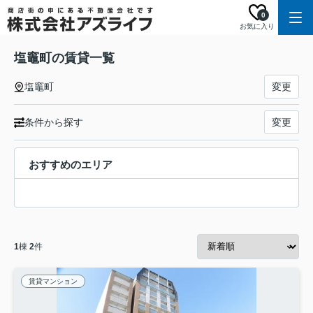
0
お気に入り
塩竈町の賃貸一覧
塩竈町
変更
条件から探す
変更
おすすめのエリア
1
棟
2
件
賃貸マンション