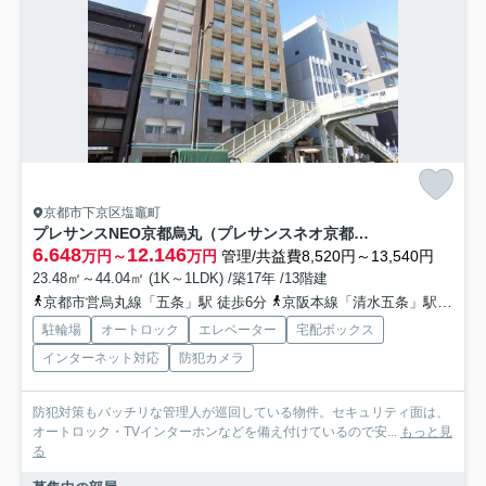
京都市下京区塩竈町
プレサンスNEO京都烏丸（プレサンスネオ京都烏丸）
6.648
12.146
万円～
万円
管理/共益費8,520円～13,540円
23.48㎡～44.04㎡ (1K～1LDK) /築17年 /13階建
京都市営烏丸線「五条」駅 徒歩6分
京阪本線「清水五条」駅 徒歩7分
駐輪場
オートロック
エレベーター
宅配ボックス
インターネット対応
防犯カメラ
防犯対策もバッチリな管理人が巡回している物件。セキュリティ面は、
オートロック・TVインターホンなどを備え付けているので安...
もっと見
る