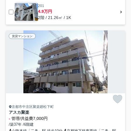
201
4.9万円
2階 / 21.26㎡ / 1K
賃貸マンション
京都市中京区聚楽廻松下町
アスカ聚楽
-
管理/共益費7,000円
/築37年 /6階建
山陰本線「二条」駅 徒歩10分
京都地下鉄東西線「二条」駅 徒歩10分