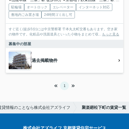
駐輪場
オートロック
エレベーター
インターネット対応
敷地内ごみ置き場
24時間ゴミ出し可
すぐ近く(徒歩5分)には中京警察署 千本丸太町交番もあります。空き家
の物件です。化粧品や洗面道具といった小物をまとめて収...
もっと見る
募集中の部屋
過去掲載物件
1
賃貸情報のことなら株式会社アズライフ
聚楽廻松下町の賃貸一覧
株式会社アズライフ 京都賃貸住宅サービス