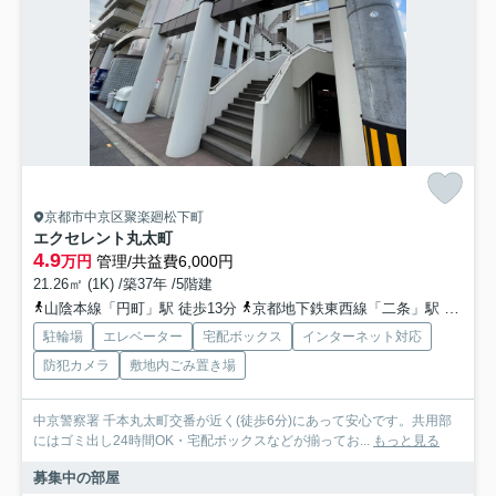
京都市中京区聚楽廻松下町
エクセレント丸太町
4.9
万円
管理/共益費6,000円
21.26㎡ (1K) /築37年 /5階建
山陰本線「円町」駅 徒歩13分
京都地下鉄東西線「二条」駅 徒歩16分
駐輪場
エレベーター
宅配ボックス
インターネット対応
防犯カメラ
敷地内ごみ置き場
中京警察署 千本丸太町交番が近く(徒歩6分)にあって安心です。共用部
にはゴミ出し24時間OK・宅配ボックスなどが揃ってお...
もっと見る
募集中の部屋