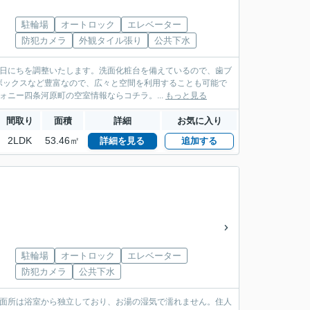
駐輪場
オートロック
エレベーター
防犯カメラ
外観タイル張り
公共下水
い日にちを調整いたします。洗面化粧台を備えているので、歯ブ
ボックスなど豊富なので、広々と空間を利用することも可能で
ニー四条河原町の空室情報ならコチラ。...
もっと見る
間取り
面積
詳細
お気に入り
2LDK
53.46㎡
詳細を見る
追加する
駐輪場
オートロック
エレベーター
防犯カメラ
公共下水
洗面所は浴室から独立しており、お湯の湿気で濡れません。住人