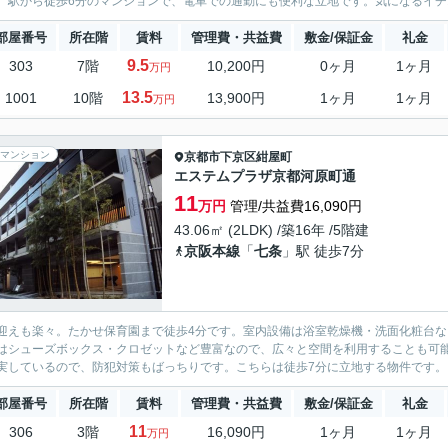
。駅から徒歩6分のマンションで、電車での通勤にも便利な立地です。気になるイチオ
部屋番号
所在階
賃料
管理費・共益費
敷金/保証金
礼金
9.5
303
7階
10,200円
0ヶ月
1ヶ月
万円
13.5
1001
10階
13,900円
1ヶ月
1ヶ月
万円
マンション
京都市下京区
紺屋町
エステムプラザ京都河原町通
11
万円
管理/共益費16,090円
43.06㎡ (2LDK) /築16年 /5階建
京阪本線
「
七条
」駅 徒歩7分
迎えも楽々。たかせ保育園まで徒歩4分です。室内設備は浴室乾燥機・洗面化粧台
はシューズボックス・クロゼットなど豊富なので、広々と空間を利用することも可能
実しているので、防犯対策もばっちりです。こちらは徒歩7分に立地する物件です。「
部屋番号
所在階
賃料
管理費・共益費
敷金/保証金
礼金
11
306
3階
16,090円
1ヶ月
1ヶ月
万円