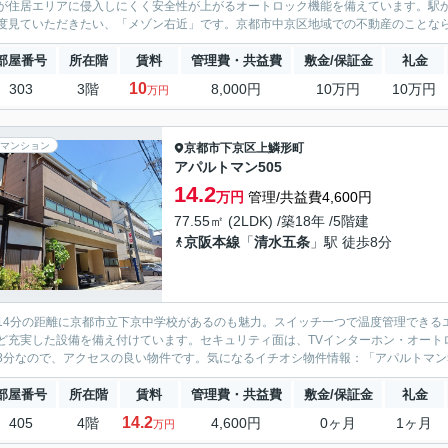
が住居エリアに侵入しにくく安全性が上がるオートロック機能を備えています。駅
度見ていただきたい、「メゾン右近」です。京都市中京区地域での不動産のことなら、
部屋番号
所在階
賃料
管理費・共益費
敷金/保証金
礼金
10
303
3階
8,000円
10万円
10万円
万円
マンション
京都市下京区
上鱗形町
アパルトマン505
14.2
万円
管理/共益費4,600円
77.55㎡ (2LDK) /築18年 /5階建
京阪本線
「
清水五条
」駅 徒歩8分
14分の距離に京都市立下京中学校があるのも魅力。スイッチ一つで温度管理できる
ど充実した設備を備え付けています。セキュリティ面は、TVインターホン・オート
8分なので、アクセスの良い物件です。気になるイチオシ物件情報：「アパルトマン50
部屋番号
所在階
賃料
管理費・共益費
敷金/保証金
礼金
14.2
405
4階
4,600円
0ヶ月
1ヶ月
万円