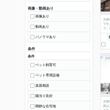
画像・動画あり
画像あり
京都
です
動画あり
で、
パノラマあり
条件
条件
賃貸
ペット飼育可
ペット専用設備
楽器相談
陽当り良好
京都
閑静な住宅地
面は