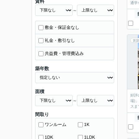
賃料
通学
～
敷金・保証金なし
礼金・敷引なし
賃貸
共益費・管理費込み
築年数
面積
好評
～
場)
スま
間取り
ワンルーム
1K
1DK
1LDK