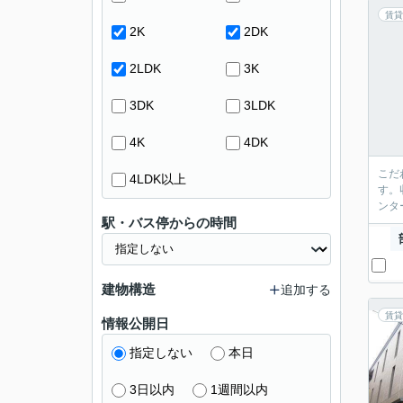
賃貸
2K
2DK
2LDK
3K
3DK
3LDK
4K
4DK
こだ
4LDK以上
す。
ンタ
駅・バス停からの時間
建物構造
追加する
賃貸
情報公開日
指定しない
本日
3日以内
1週間以内