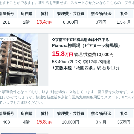
をすることができます。新生活を失敗せず、スタートさせたいならこちらの「プラネ
部屋番号
所在階
賃料
管理費・共益費
敷金/保証金
礼金
13.4
201
2階
8,000円
0万円
1.5ヶ月
万円
マンション
京都市中京区
柳馬場通錦小路下る
Pianura柳馬場（ピアヌーラ柳馬場）
15.8
万円
管理/共益費10,000円
58.40㎡ (2LDK) /築12年 /8階建
京阪本線
「
祇園四条
」駅 徒歩11分
の駅近物件となっており、駅より徒歩6分に立地しています。新生活を失敗せず、スター
」はいかがでしょうか。快適な新生活を京都市営烏丸線四条周辺でスタート。075-823-6170
でいつでもご連絡ください。
部屋番号
所在階
賃料
管理費・共益費
敷金/保証金
礼金
15.8
403
4階
10,000円
0ヶ月
35万円
万円