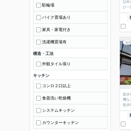
以外
駐輪場
ひ一
バイク置場あり
家具・家電付き
洗濯機置場有
賃貸
構造・工法
外観タイル張り
キッチン
コンロ２口以上
徒歩
食器洗い乾燥機
機な
徒歩
システムキッチン
カウンターキッチン