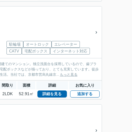
駐輪場
オートロック
エレベーター
CATV
宅配ボックス
インターネット対応
0階建てのマンション。独立洗面台を採用しているので、歯ブラ
・宅配ボックスなどが揃っており、とても充実しています。徒歩
活。当社では、京都市営烏丸線京...
もっと見る
間取り
面積
詳細
お気に入り
2LDK
52.91㎡
詳細を見る
追加する