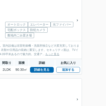
オートロック
エレベーター
光ファイバー
宅配ボックス
防犯カメラ
敷地内ごみ置き場
す。室内設備は浴室乾燥機・洗面所独立など大変充実しておりま
衣類や日用品の収納に重宝します。セキュリティ面は、TVイ
09平米あるので魅力的。交通ア...
もっと見る
間取り
面積
詳細
お気に入り
2LDK
90.30㎡
詳細を見る
追加する