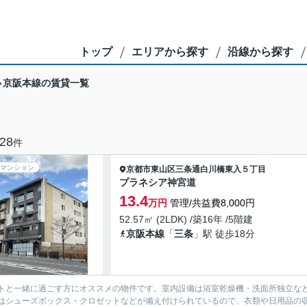
トップ
エリアから探す
沿線から探す
京阪本線の賃貸一覧
28
件
マンション
京都市東山区
三条通白川橋東入５丁目
プラネシア神宮道
13.4
万円
管理/共益費8,000円
52.57㎡ (2LDK) /築16年 /5階建
京阪本線
「
三条
」駅 徒歩18分
トと一緒に過ごす方にオススメの物件です。室内設備は浴室乾燥機・洗面所独立な
はシューズボックス・クロゼットなどが備え付けられているので、衣類や日用品の