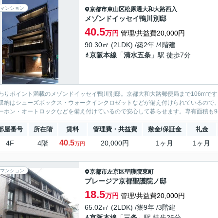
マンション
京都市東山区
松原通大和大路西入
メゾンドイッセイ鴨川別邸
40.5
万円
管理/共益費20,000円
90.30㎡ (2LDK) /築2年 /4階建
京阪本線
「
清水五条
」駅 徒歩7分
わりポイント満載のメゾンドイッセイ鴨川別邸。京都大和大路郵便局まで106mで
収納はシューズボックス・ウォークインクロゼットなどが備え付けられているので、
ーホン・オートロックなどを備え付けているので安心して暮らせます。専有面積も94.
部屋番号
所在階
賃料
管理費・共益費
敷金/保証金
礼金
40.5
4F
4階
20,000円
1ヶ月
1ヶ月
万円
マンション
京都市左京区
聖護院東町
プレージア京都聖護院ノ邸
18.5
万円
管理/共益費20,000円
65.02㎡ (2LDK) /築9年 /3階建
京阪本線
「
三条
」駅 徒歩26分