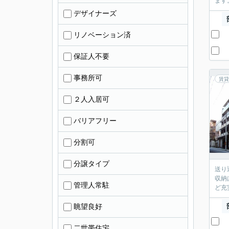
ます
デザイナーズ
リノベーション済
保証人不要
事務所可
賃貸
２人入居可
バリアフリー
分割可
分譲タイプ
送り
収納
管理人常駐
ど充
眺望良好
二世帯住宅