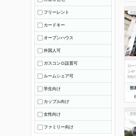
フリーレント
賃貸
カードキー
オープンハウス
外国人可
ガスコンロ設置可
ロー
シや
ルームシェア可
5分
部
学生向け
カップル向け
女性向け
賃貸
ファミリー向け