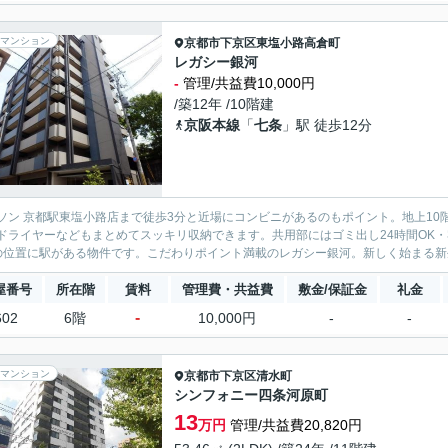
マンション
京都市下京区
東塩小路高倉町
レガシー銀河
-
管理/共益費10,000円
/築12年 /10階建
京阪本線
「
七条
」駅 徒歩12分
ソン 京都駅東塩小路店まで徒歩3分と近場にコンビニがあるのもポイント。地上1
ドライヤーなどもまとめてスッキリ収納できます。共用部にはゴミ出し24時間OK
の位置に駅がある物件です。こだわりポイント満載のレガシー銀河。新しく始まる新生
屋番号
所在階
賃料
管理費・共益費
敷金/保証金
礼金
-
602
6階
10,000円
-
-
マンション
京都市下京区
清水町
シンフォニー四条河原町
13
万円
管理/共益費20,820円