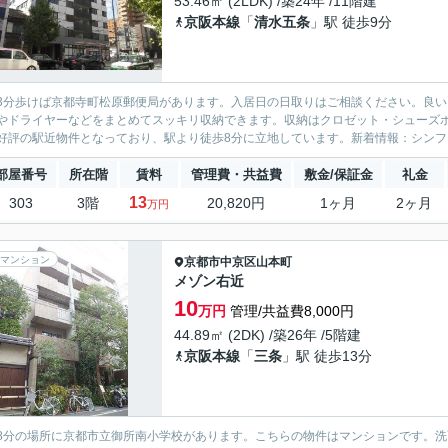
53.46㎡ (2LDK) /築24年 /11階建
京阪本線
「
清水五条
」駅 徒歩9分
3分歩けば京都寺町松原郵便局があります。入居日の日取りはご相談ください。良
やドライヤーなどをまとめてスッキリ収納できます。収納はクロゼット・シューズ
好評の駅近物件となっており、駅より徒歩8分に立地しています。新着情報：シンフォ
部屋番号
所在階
賃料
管理費・共益費
敷金/保証金
礼金
13
303
3階
20,820円
1ヶ月
2ヶ月
万円
マンション
京都市中京区
山本町
メゾン右近
10
万円
管理/共益費8,000円
44.89㎡ (2DK) /築26年 /5階建
京阪本線
「
三条
」駅 徒歩13分
8分の場所に京都市立御所南小学校があります。こちらの物件はマンションです。