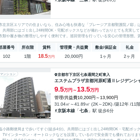
市左京区エリアでの住まいなら、住み心地も快適な「プレージア京都聖護院ノ邸」はい
。共用部にはゴミ出し24時間OK・宅配ボックスなどが備わっておりとても充実し
衣類や履き物の整理がしやすく便利です。巡回管理を行っている安心の管理形態。賃貸
部屋番号
所在階
賃料
管理費・共益費
敷金/保証金
礼金
18.5
102
1階
20,000円
1ヶ月
2ヶ月
万円
マンション
京都市下京区
七条通間之町東入
エステムプラザ京都河原町通Ⅱレジデンシ
9.5
13.5
万円～
万円
管理/共益費10,200円～13,900円
31.04㎡～41.89㎡ (2K～2DK) /築12年 /11
京阪本線
「
七条
」駅 徒歩6分
塩小路郵便局まで歩いてすぐ(徒歩4分)。共用部にはゴミ出し24時間OK・宅配ボ
、TVインターホン・オートロックなどを設置しているので安全面でも優れておりま