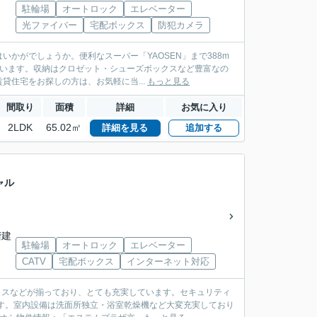
駐輪場
オートロック
エレベーター
光ファイバー
宅配ボックス
防犯カメラ
かがでしょうか。便利なスーパー「YAOSEN」まで388m
ています。収納はクロゼット・シューズボックスなど豊富なの
住宅をお探しの方は、お気軽に当...
もっと見る
間取り
面積
詳細
お気に入り
2LDK
65.02㎡
詳細を見る
追加する
ャル
階建
駐輪場
オートロック
エレベーター
CATV
宅配ボックス
インターネット対応
ックスなどが揃っており、とても充実しています。セキュリティ
す。室内設備は洗面所独立・浴室乾燥機など大変充実しており