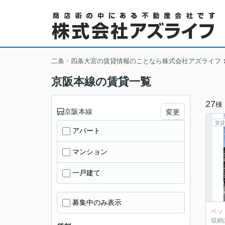
二条・四条大宮の賃貸情報のことなら株式会社アズライフ
京阪本線の賃貸一覧
27
棟
京阪本線
変更
賃貸
アパート
マンション
一戸建て
募集中のみ表示
ペッ
収納