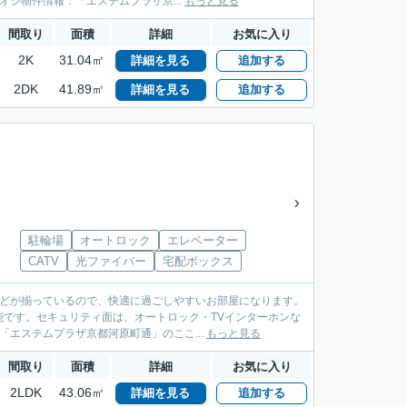
シ物件情報：「エステムプラザ京...
もっと見る
間取り
面積
詳細
お気に入り
2K
31.04㎡
詳細を見る
追加する
2DK
41.89㎡
詳細を見る
追加する
駐輪場
オートロック
エレベーター
CATV
光ファイバー
宅配ボックス
などが揃っているので、快適に過ごしやすいお部屋になります。
です。セキュリティ面は、オートロック・TVインターホンな
エステムプラザ京都河原町通」のここ...
もっと見る
間取り
面積
詳細
お気に入り
2LDK
43.06㎡
詳細を見る
追加する