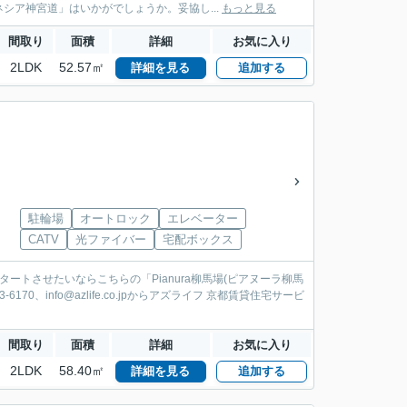
シア神宮道」はいかがでしょうか。妥協し...
もっと見る
間取り
面積
詳細
お気に入り
2LDK
52.57㎡
詳細を見る
追加する
駐輪場
オートロック
エレベーター
CATV
光ファイバー
宅配ボックス
トさせたいならこちらの「Pianura柳馬場(ピアヌーラ柳馬
、info@azlife.co.jpからアズライフ 京都賃貸住宅サービ
間取り
面積
詳細
お気に入り
2LDK
58.40㎡
詳細を見る
追加する