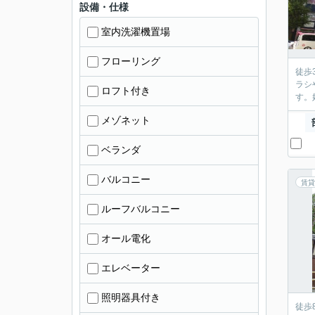
設備・仕様
室内洗濯機置場
フローリング
徒歩
ラシ
ロフト付き
す。
メゾネット
ベランダ
バルコニー
賃貸
ルーフバルコニー
オール電化
エレベーター
照明器具付き
徒歩