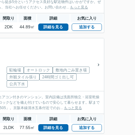
から徒歩5分というアクセス良好な駅近物件はいかがですか。ぜ
当社へお任せください。お問い合わせ...
もっと見る
間取り
面積
詳細
お気に入り
2DK
44.89㎡
詳細を見る
追加する
駐輪場
オートロック
敷地内ごみ置き場
外観タイル張り
24時間ゴミ出し可
公共下水
エアコン付きのマンション。室内設備は洗面所独立・浴室乾燥
ロックなどを備え付けているので安心して暮らせます。駅まで
5」。京阪本線清水五条付近でのお...
もっと見る
間取り
面積
詳細
お気に入り
2LDK
77.55㎡
詳細を見る
追加する