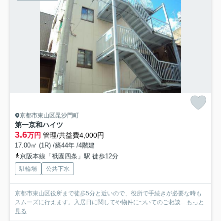
京都市東山区毘沙門町
第一京和ハイツ
3.6
万円
管理/共益費4,000円
17.00㎡ (1R) /築44年 /4階建
京阪本線「祇園四条」駅 徒歩12分
駐輪場
公共下水
京都市東山区役所まで徒歩5分と近いので、役所で手続きが必要な時も
スムーズに行えます。入居日に関してや物件についてのご相談...
もっと
見る