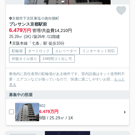
京都市下京区東塩小路向畑町
プレサンス京都駅前
6.479
万円
管理/共益費14,210円
25.29㎡ (1K) /築26年 /11階建
京阪本線「七条」駅 徒歩10分
駐輪場
オートロック
エレベーター
インターネット対応
外観タイル張り
24時間ゴミ出し可
敷地内に居住者用の駐輪場がある物件です。室内設備はネット使用料不
要・エアコンなどが揃っているので、快適に過ごしやすいお部...
もっと
見る
募集中の部屋
902
6.479万円
9階 / 25.29㎡ / 1K