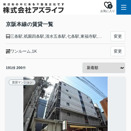
0
お気に入り
京阪本線の賃貸一覧
三条駅,祇園四条駅,清水五条駅,七条駅,東福寺駅,鳥羽街道駅,伏見稲荷駅,龍谷大前深草駅,藤森駅,墨染駅,近鉄丹波橋駅,伏見桃山駅,中書島駅,淀駅,石清水八幡宮駅,橋本駅,樟葉駅,牧野駅,御殿山駅,枚方市駅,枚方公園駅,光善寺駅,香里園駅,寝屋川市駅,萱島駅,大和田駅,古川橋駅,門真市駅,西三荘駅,守口市駅,土居駅,滝井駅,千林駅,森小路駅,関目成育駅,ＪＲ野江駅,京橋駅,天満橋駅,北浜駅,淀屋橋駅
変更
ワンルーム,1K
変更
191
棟
200
件
賃貸マンション