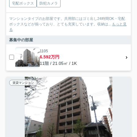
宅配ボックス
防犯カメラ
マンションタイプのお部屋です。共用部にはゴミ出し24時間OK・宅配
ボックスなどが揃っており、とても充実しています。収納は...
もっと見
る
募集中の部屋
1105
6.592万円
11階 / 21.05㎡ / 1K
賃貸マンション