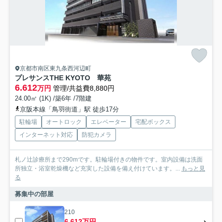
京都市南区東九条西河辺町
プレサンスTHE KYOTO 華苑
6.612
万円
管理/共益費8,880円
24.00㎡ (1K) /築6年 /7階建
京阪本線「鳥羽街道」駅 徒歩17分
駐輪場
オートロック
エレベーター
宅配ボックス
インターネット対応
防犯カメラ
札ノ辻診療所まで290mです。駐輪場付きの物件です。室内設備は洗面
所独立・浴室乾燥機など充実した設備を備え付けています。...
もっと見
る
募集中の部屋
210
6.612万円