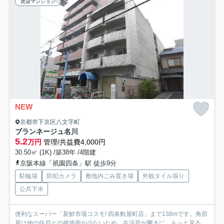
賃貸マンション
NEW
京都市下京区八文字町
ブランネージュ名川
5.2
万円
管理/共益費4,000円
30.50㎡ (1K) /築38年 /4階建
京阪本線「祇園四条」駅 徒歩9分
駐輪場
防犯カメラ
敷地内ごみ置き場
外観タイル張り
公共下水
便利なスーパー「新鮮市場コスモ! 四条麩屋町店」まで138mです。角部
屋は他の住戸との接地面が少ないため、生活音が響きに...
もっと見る