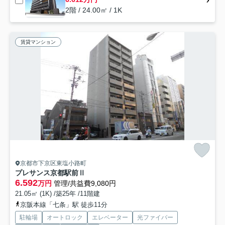
2階 / 24.00㎡ / 1K
賃貸マンション
京都市下京区東塩小路町
プレサンス京都駅前Ⅱ
6.592
万円
管理/共益費9,080円
21.05㎡ (1K) /築25年 /11階建
京阪本線「七条」駅 徒歩11分
駐輪場
オートロック
エレベーター
光ファイバー