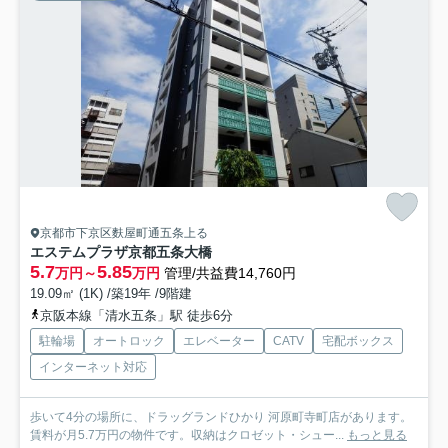
京都市下京区麩屋町通五条上る
エステムプラザ京都五条大橋
5.7
5.85
万円～
万円
管理/共益費14,760円
19.09㎡ (1K) /築19年 /9階建
京阪本線「清水五条」駅 徒歩6分
駐輪場
オートロック
エレベーター
CATV
宅配ボックス
インターネット対応
歩いて4分の場所に、ドラッグランドひかり 河原町寺町店があります。
賃料が月5.7万円の物件です。収納はクロゼット・シュー...
もっと見る