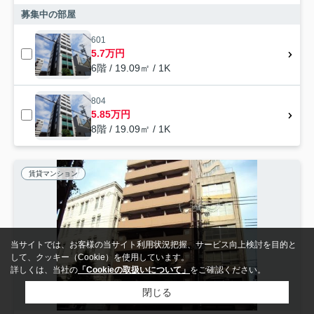
募集中の部屋
601
5.7万円
6階 / 19.09㎡ / 1K
804
5.85万円
8階 / 19.09㎡ / 1K
賃貸マンション
当サイトでは、お客様の当サイト利用状況把握、サービス向上検討を目的と
して、クッキー（Cookie）を使用しています。
詳しくは、当社の
「Cookieの取扱いについて」
をご確認ください。
閉じる