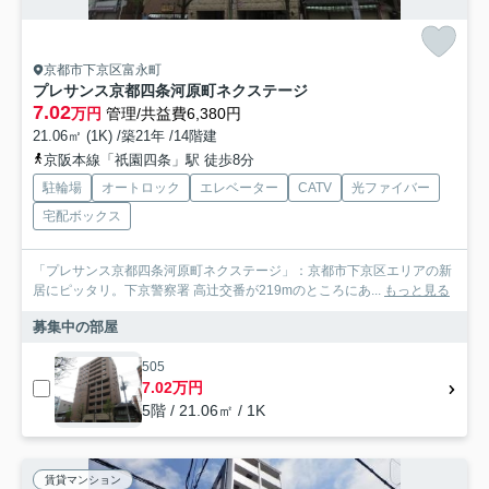
京都市下京区富永町
プレサンス京都四条河原町ネクステージ
7.02
万円
管理/共益費6,380円
21.06㎡ (1K) /築21年 /14階建
京阪本線「祇園四条」駅 徒歩8分
駐輪場
オートロック
エレベーター
CATV
光ファイバー
宅配ボックス
「プレサンス京都四条河原町ネクステージ」：京都市下京区エリアの新
居にピッタリ。下京警察署 高辻交番が219mのところにあ...
もっと見る
募集中の部屋
505
7.02万円
5階 / 21.06㎡ / 1K
賃貸マンション