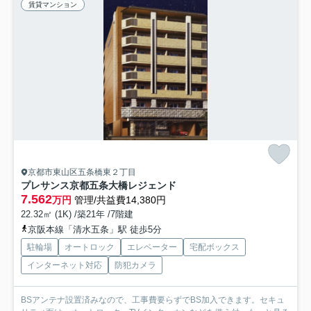
賃貸マンション
京都市東山区五条橋東２丁目
プレサンス京都五条大橋レジェンド
7.562
万円
管理/共益費14,380円
22.32㎡ (1K) /築21年 /7階建
京阪本線「清水五条」駅 徒歩5分
駐輪場
オートロック
エレベーター
宅配ボックス
インターネット対応
防犯カメラ
BSアンテナ設置済みなので、工事費要らずでBS加入できます。セキュ