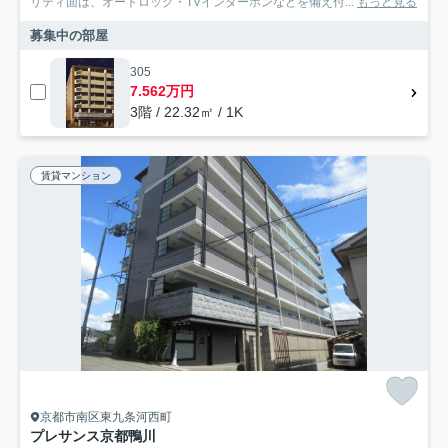
リティ面は、オートロック・TVインターホンなどを備え付...
もっと見る
募集中の部屋
305
7.562万円
3階 / 22.32㎡ / 1K
賃貸マンション
京都市南区東九条河西町
プレサンス京都鴨川