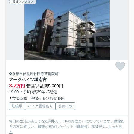
賃貸マンション
京都市伏見区竹田浄菩提院町
アークハイツ城南宮
3.7
万円
管理/共益費5,000円
19.00㎡ (1K) /築39年 /5階建
京阪本線「墨染」駅 徒歩19分
駐輪場
バイク置場あり
公共下水
毎日の生活が楽しくなる間取り、1Kのお住まいになっています。動物好
きの方に嬉しい、機能が充実したペット可能物件。駅徒歩1...
もっと見
る