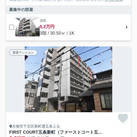
募集中の部屋
305
5.2万円
3階 / 30.50㎡ / 1K
賃貸マンション
京都市下京区新町通五条上る
FIRST COURT五条新町（ファーストコート五条新町）