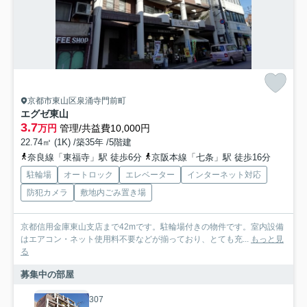
京都市東山区泉涌寺門前町
エグゼ東山
3.7
万円
管理/共益費10,000円
22.74㎡ (1K) /築35年 /5階建
奈良線「東福寺」駅 徒歩6分
京阪本線「七条」駅 徒歩16分
駐輪場
オートロック
エレベーター
インターネット対応
防犯カメラ
敷地内ごみ置き場
京都信用金庫東山支店まで42mです。駐輪場付きの物件です。室内設備
はエアコン・ネット使用料不要などが揃っており、とても充...
もっと見
る
募集中の部屋
307