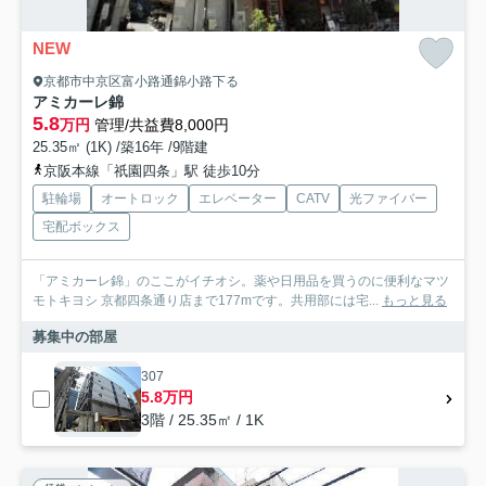
NEW
京都市中京区富小路通錦小路下る
アミカーレ錦
5.8
万円
管理/共益費8,000円
25.35㎡ (1K) /築16年 /9階建
京阪本線「祇園四条」駅 徒歩10分
駐輪場
オートロック
エレベーター
CATV
光ファイバー
宅配ボックス
「アミカーレ錦」のここがイチオシ。薬や日用品を買うのに便利なマツ
モトキヨシ 京都四条通り店まで177mです。共用部には宅...
もっと見る
募集中の部屋
307
5.8万円
3階 / 25.35㎡ / 1K