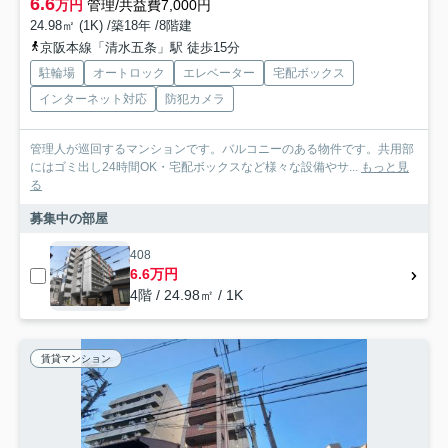
6.6
万円
管理/共益費7,000円
24.98㎡ (1K) /築18年 /8階建
京阪本線「清水五条」駅 徒歩15分
駐輪場
オートロック
エレベーター
宅配ボックス
インターネット対応
防犯カメラ
管理人が巡回するマンションです。バルコニーのある物件です。共用部
にはゴミ出し24時間OK・宅配ボックスなど様々な設備やサ...
もっと見
る
募集中の部屋
408
6.6万円
4階 / 24.98㎡ / 1K
賃貸マンション