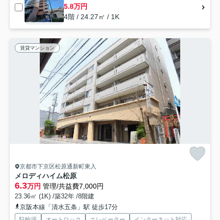
5.8万円
4階 / 24.27㎡ / 1K
賃貸マンション
京都市下京区松原通新町東入
メロディハイム松原
6.3
万円
管理/共益費7,000円
23.36㎡ (1K) /築32年 /8階建
京阪本線「清水五条」駅 徒歩17分
駐輪場
オートロック
エレベーター
インターネット対応