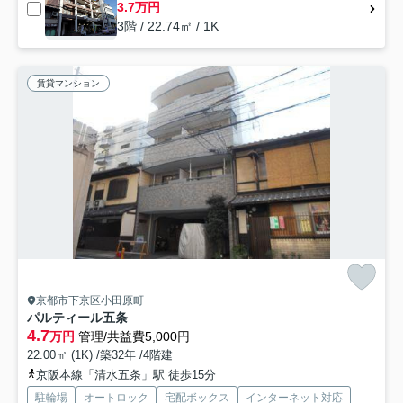
3.7万円
3階 / 22.74㎡ / 1K
賃貸マンション
京都市下京区小田原町
パルティール五条
4.7
万円
管理/共益費5,000円
22.00㎡ (1K) /築32年 /4階建
京阪本線「清水五条」駅 徒歩15分
駐輪場
オートロック
宅配ボックス
インターネット対応