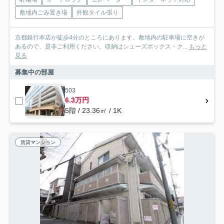
敷地内ごみ置き場
外観タイル張り
京都銀行本店が徒歩4分のところにあります。敷地内の駐車場に空きが
あるので、是非ご利用ください。収納はシューズボックス・ク...
もっと
見る
募集中の部屋
503
6.3万円
5階 / 23.36㎡ / 1K
賃貸マンション