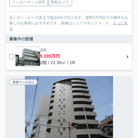
インターネット対応
防犯カメラ
近くのハッピー六原まで徒歩6分で行けます。賃料5万円以下の物件をお
探しのお客様におすすめです。収納はシューズボックス・ク...
もっと見
る
募集中の部屋
205
5.335万円
2階 / 21.30㎡ / 1R
賃貸マンション