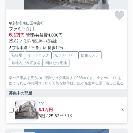
京都市東山区梅宮町
ファミユ白川
6.1
万円
管理/共益費4,000円
25.82㎡ (1K) /築19年 /3階建
京阪本線「三条」駅 徒歩12分
駐輪場
オートロック
光ファイバー
防犯カメラ
敷地内ごみ置き場
閑静な住宅地
薬や日用品を買うのに便利なオダ薬局まで238mです。小まめにゴミを
捨てられる24時間ゴミ出し可能な物件は、虫が発生する原...
もっと見る
募集中の部屋
301
6.1万円
3階 / 25.82㎡ / 1K