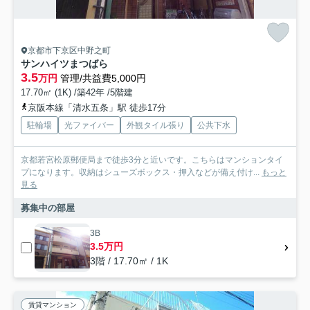
京都市下京区中野之町
サンハイツまつばら
3.5
万円
管理/共益費5,000円
17.70㎡ (1K) /築42年 /5階建
京阪本線「清水五条」駅 徒歩17分
駐輪場
光ファイバー
外観タイル張り
公共下水
京都若宮松原郵便局まで徒歩3分と近いです。こちらはマンションタイ
プになります。収納はシューズボックス・押入などが備え付け...
もっと
見る
募集中の部屋
3B
3.5万円
3階 / 17.70㎡ / 1K
賃貸マンション