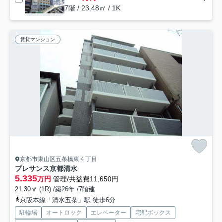
7階 / 23.48㎡ / 1K
賃貸マンション
京都市東山区五条橋東４丁目
プレサンス京都清水
5.335
万円
管理/共益費11,650円
21.30㎡ (1R) /築26年 /7階建
京阪本線「清水五条」駅 徒歩6分
駐輪場
オートロック
エレベーター
宅配ボックス