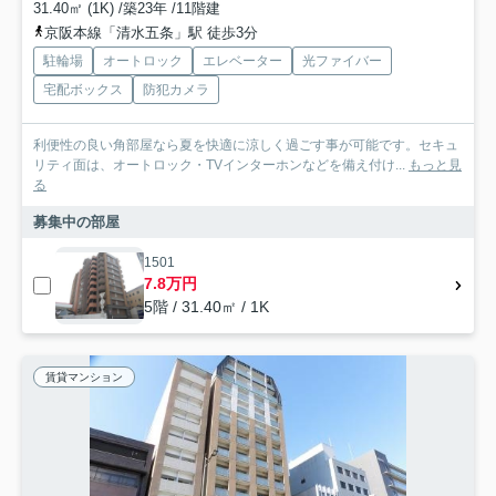
31.40㎡ (1K) /築23年 /11階建
京阪本線「清水五条」駅 徒歩3分
駐輪場
オートロック
エレベーター
光ファイバー
宅配ボックス
防犯カメラ
利便性の良い角部屋なら夏を快適に涼しく過ごす事が可能です。セキュ
リティ面は、オートロック・TVインターホンなどを備え付け...
もっと見
る
募集中の部屋
1501
7.8万円
5階 / 31.40㎡ / 1K
賃貸マンション