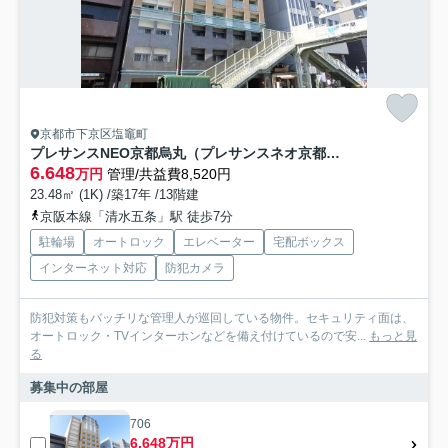
京都市下京区塩竈町
プレサンスNEO京都烏丸（プレサンスネオ京都烏丸）
6.648
万円
管理/共益費8,520円
23.48㎡ (1K) /築17年 /13階建
京阪本線「清水五条」駅 徒歩7分
駐輪場
オートロック
エレベーター
宅配ボックス
インターネット対応
防犯カメラ
防犯対策もバッチリな管理人が巡回している物件。セキュリティ面は、
オートロック・TVインターホンなどを備え付けているので安...
もっと見
る
募集中の部屋
706
6.648万円