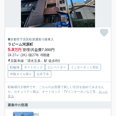
京都市下京区松原通富小路東入
ラビーム河原町
5.8
万円
管理/共益費7,000円
24.27㎡ (1K) /築27年 /8階建
京阪本線「清水五条」駅 徒歩8分
駐輪場
オートロック
エレベーター
インターネット対応
外観タイル張り
公共下水
駐輪場付き物件です。こちらのお部屋で新しい生活を始めてみません
か。セキュリティ面は、オートロック・TVインターホンなど充...
もっと
見る
募集中の部屋
401