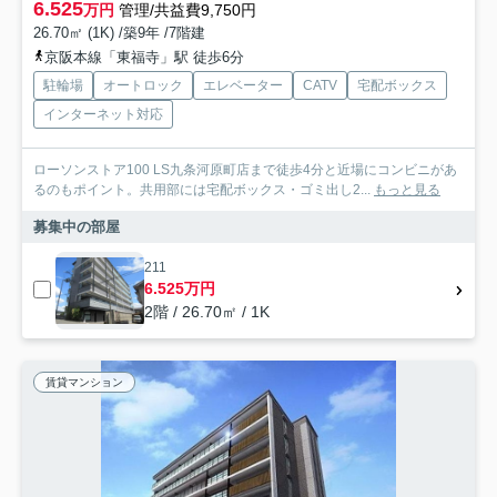
6.525
万円
管理/共益費9,750円
26.70㎡ (1K) /築9年 /7階建
京阪本線「東福寺」駅 徒歩6分
駐輪場
オートロック
エレベーター
CATV
宅配ボックス
インターネット対応
ローソンストア100 LS九条河原町店まで徒歩4分と近場にコンビニがあ
るのもポイント。共用部には宅配ボックス・ゴミ出し2...
もっと見る
募集中の部屋
211
6.525万円
2階 / 26.70㎡ / 1K
賃貸マンション