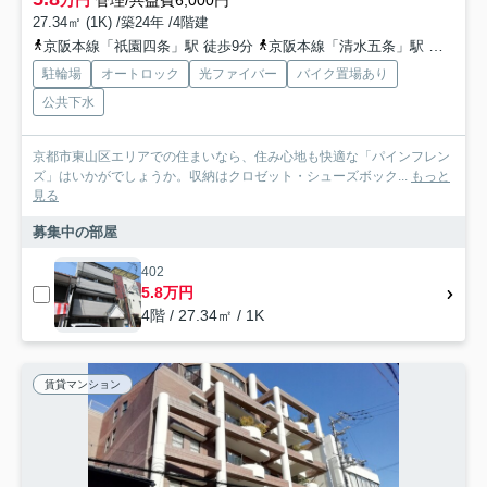
万円
管理/共益費6,000円
27.34㎡ (1K) /築24年 /4階建
京阪本線「祇園四条」駅 徒歩9分
京阪本線「清水五条」駅 徒歩6分
駐輪場
オートロック
光ファイバー
バイク置場あり
公共下水
京都市東山区エリアでの住まいなら、住み心地も快適な「パインフレン
ズ」はいかがでしょうか。収納はクロゼット・シューズボック...
もっと
見る
募集中の部屋
402
5.8万円
4階 / 27.34㎡ / 1K
賃貸マンション