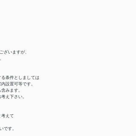
ございますが、
。
する条件としましては
室内設置可等です。
も含みます。
お考え下さい。
と考えて
いです。
。