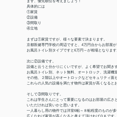
まず、優先順位を考えましょう！
具体的には
①家賃
②設備
③間取り
④立地
まずは①家賃ですが、様々な要素で決まります。
京都医健専門学校の周辺ですと、4万円台からお部屋が
お風呂トイレ別タイプですと6万円～が相場となります
次に②設備です。
設備と云うと分かりにくいですが、よく希望でお聞き
お風呂トイレ別、ネット無料、オートロック、洗濯機
その他、２階以上やオートロックなどセキュリティ面
これらの人気の設備を満たす物件は家賃が高くなると
そして③間取りです。
これは学生さんにとって重要になるのはお部屋の広さ
いただければ良いかと思います。
一人暮らし用の物件では洋室6帖～８帖程度のものが多
広くなれば家賃が高くなると考えて頂ければＯＫです