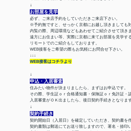
↓
お部屋を見学
必ず、ご来店予約をしていただきご来店下さい。
※予約無ですと、せっかく京都にお越し頂きましても
内覧の際、周辺環境などもあわせてご紹介させて頂き
遠方にお住まい等、実際に京都に来てお部屋を見学す
リモートでのご紹介もしております。
WEB接客をご希望の際もお気軽にお問合せ下さい。
↓↓↓
WEB接客はコチラより
↓
申込・入居審査
住みたい物件が決まりましたら、まずはお申込です。
その際、学生証ｏｒ合格通知書・保険証ｏｒ免許証・
入居審査がＯＫ出ましたら、後日契約手続きとなりま
↓
契約手続き
契約開始日（入居日）を確定していただき、契約書を
契約書類は郵送にてお送り致しますので、署名・捺印