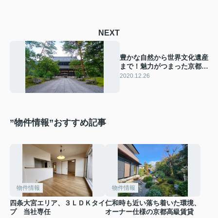
NEXT
豊かな自然から世界文化遺産
まで！魅力がつまった京都府
左京区の住みやすさとは
2020.12.26
”物件情報”おすすめ記事
物件情報
物件情報
四条大宮エリア、３ＬＤＫタイ
仁和時も近い落ち着いた環境、
プ 当社専任
オーナー仕様の京都高級賃貸