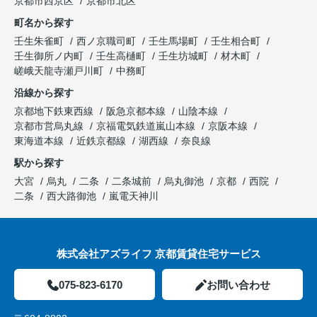
京都市西京区
京都市北区
町名から探す
壬生朱雀町
西ノ京職司町
壬生馬場町
壬生相合町
壬生御所ノ内町
壬生高樋町
壬生坊城町
材木町
嵯峨天龍寺瀬戸川町
中務町
沿線から探す
京都地下鉄東西線
阪急京都本線
山陰本線
京都市営烏丸線
京福電気鉄道嵐山本線
京阪本線
東海道本線
近鉄京都線
湖西線
奈良線
駅から探す
大宮
烏丸
二条
二条城前
烏丸御池
京都
西院
二条
西大路御池
嵐電天神川
株式会社アズライフ 京都賃貸住宅サービス
075-823-6170
お問い合わせ