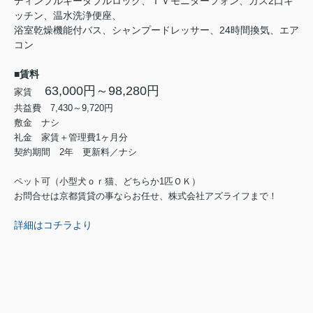
ディンプルキーダブルロック、ＴＶモニターフォン、ガス2口キ
ッチン、温水洗浄便座、
浴室乾燥機能付バス、シャンプードレッサー、24時間換気、エア
コン
■賃料
63,000円～98,280円
家賃
共益費 7,430～9,720円
敷金 ナシ
礼金 家賃＋管理費1ヶ月分
契約期間 2年 更新料／ナシ
ペット可（小型犬ｏｒ猫、どちらか1匹ＯＫ）
お問合せは京都賃貸の事ならお任せ、株式会社アズライフまで！
詳細はコチラより