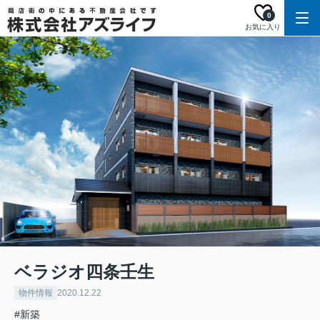
0
お気に入り
ベラジオ四条壬生
物件情報
2020.12.22
#新築