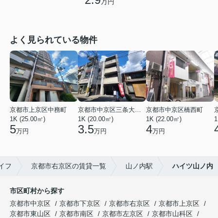
万円
よく見られている物件
京都市上京区中務町
京都市中京区三条大宮町
京都市中京区橋西町
1K (25.00㎡)
1K (20.00㎡)
1K (22.00㎡)
1
5
3.5
4
万円
万円
万円
イフ
京都市右京区の賃貸一覧
山ノ内駅
ハイツ山ノ内
市区町村から探す
京都市中京区
京都市下京区
京都市右京区
京都市上京区
京都市東山区
京都市南区
京都市左京区
京都市山科区