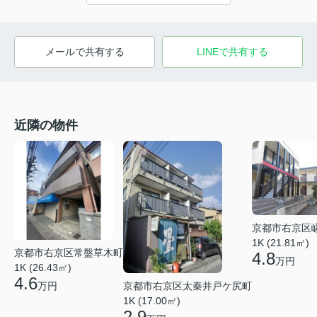
メールで共有する
LINEで共有する
近隣の物件
京都市右京区
1K (21.81㎡)
京都市右京区常盤草木町
4.8
万円
1K (26.43㎡)
4.6
京都市右京区太秦井戸ケ尻町
万円
1K (17.00㎡)
2.9