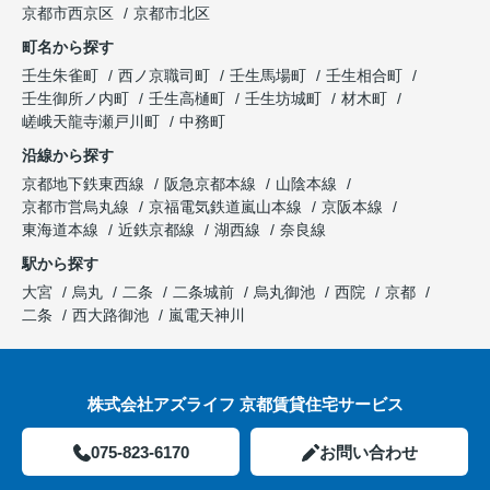
京都市西京区
京都市北区
町名から探す
壬生朱雀町
西ノ京職司町
壬生馬場町
壬生相合町
壬生御所ノ内町
壬生高樋町
壬生坊城町
材木町
嵯峨天龍寺瀬戸川町
中務町
沿線から探す
京都地下鉄東西線
阪急京都本線
山陰本線
京都市営烏丸線
京福電気鉄道嵐山本線
京阪本線
東海道本線
近鉄京都線
湖西線
奈良線
駅から探す
大宮
烏丸
二条
二条城前
烏丸御池
西院
京都
二条
西大路御池
嵐電天神川
株式会社アズライフ 京都賃貸住宅サービス
075-823-6170
お問い合わせ