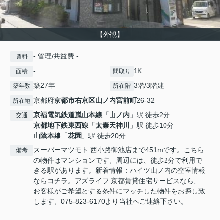
【外観】
- 管理/共益費 -
賃料
-
1K
面積
間取り
築27年
3階/3階建
築年数
所在階
京都府
京都市右京区
山ノ内宮前町
26-32
所在地
京福電気鉄道嵐山本線
「
山ノ内
」駅 徒歩2分
交通
京都地下鉄東西線
「
太秦天神川
」駅 徒歩10分
山陰本線
「
花園
」駅 徒歩20分
スーパーマツモト 西小路御池店まで451mです。こちら
備考
の物件はマンションです。周辺には、徒歩2分で利用で
きる駅があります。新着情報：ハイツ山ノ内の空室情報
ならコチラ。アズライフ 京都賃貸住宅サービスなら、
お客様がご希望とする条件にマッチした物件をお探し致
します。075-823-6170より当社へご連絡下さい。