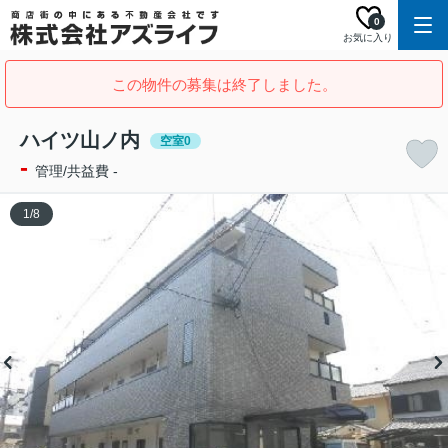
0
お気に入り
この物件の募集は終了しました。
ハイツ山ノ内
空室0
-
管理/共益費 -
1
/
8