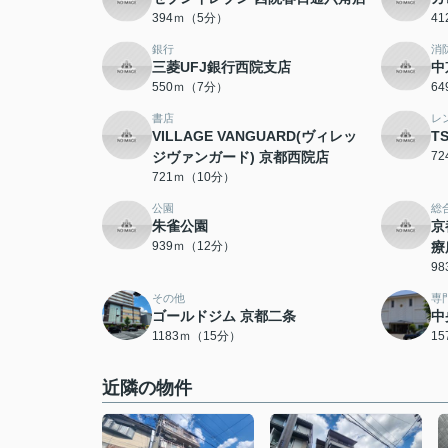
394ｍ（5分）
4
銀行
消
三菱UFJ銀行西院支店
中
550ｍ（7分）
6
書店
レ
VILLAGE VANGUARD(ヴィレッ
T
ジヴァンガード) 京都西院店
7
721ｍ（10分）
公園
総
朱雀公園
京
939ｍ（12分）
療
9
その他
専
ゴールドジム 京都二条
中
1183ｍ（15分）
1
近隣の物件