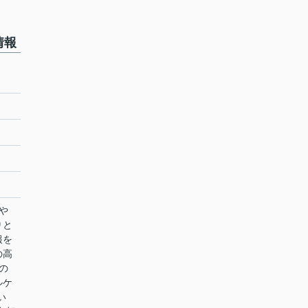
情報
や
りと
報を
の高
の
ルケ
い