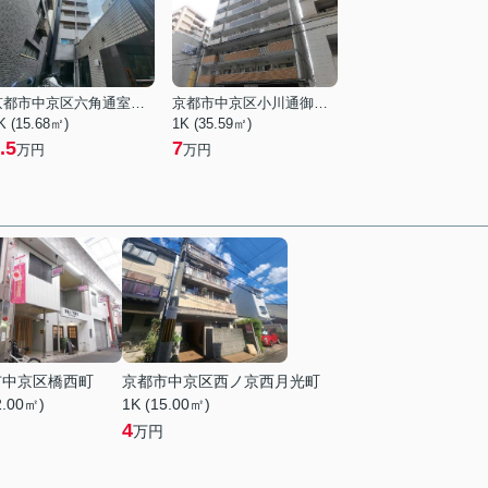
京都市中京区六角通室町西入玉蔵町
京都市中京区小川通御池上る下古城町
K (15.68㎡)
1K (35.59㎡)
.5
7
万円
万円
市中京区橋西町
京都市中京区西ノ京西月光町
2.00㎡)
1K (15.00㎡)
4
万円