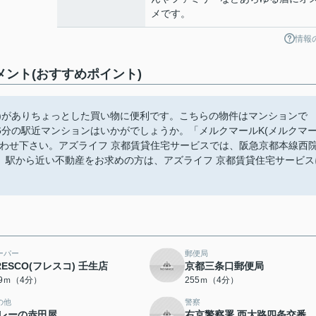
メです。
情報
ント(おすすめポイント)
分)がありちょっとした買い物に便利です。こちらの物件はマンションで
分の駅近マンションはいかがでしょうか。「メルクマールK(メルクマ
わせ下さい。アズライフ 京都賃貸住宅サービスでは、阪急京都本線西
。駅から近い不動産をお求めの方は、アズライフ 京都賃貸住宅サービス
ーパー
郵便局
RESCO(フレスコ) 壬生店
京都三条口郵便局
49ｍ（4分）
255ｍ（4分）
の他
警察
レーの赤田屋
右京警察署 西大路四条交番