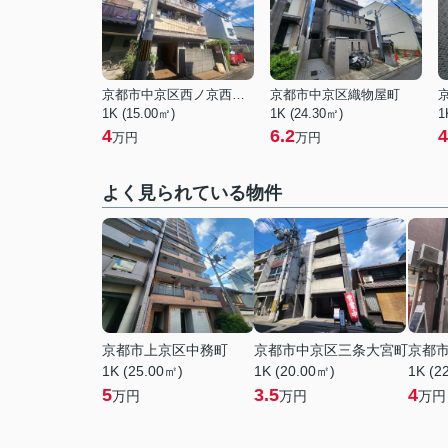
京都市中京区西ノ京西月光町
京都市中京区織物屋町
1K (15.00㎡)
1K (24.30㎡)
1
4
6.2
4
万円
万円
よく見られている物件
京都市上京区中務町
京都市中京区三条大宮町
京都
1K (25.00㎡)
1K (20.00㎡)
1K (2
5
3.5
4
万円
万円
万円