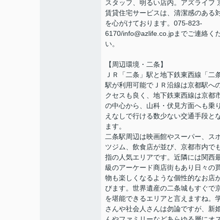
スタッフ、明るい店内。アズライフ 
賃貸住宅サービスは、清潔感のある
を心がけております。075-823-
6170/info@azlife.co.jpまでご連絡
い。
【周辺環境・二条】
ＪＲ「二条」駅と地下鉄東西線「二
駅が利用可能でＪＲ沿線は京都駅へ
クセスも良く、地下鉄東西線は京都
の中心から、山科・伏見方面へも乗
えなしで行ける数少ない交通手段と
ます。
二条駅周辺は映画館やスーパー、ス
ツジム、飲食店が並び、京都市内で
指の人気エリアです。近隣には関西
級のアーケード商店街もあり日々の
物も楽しくなるような個性的なお店
びます。世界遺産の二条城もすぐで
を堪能できるエリアと言えますね。
さんや社会人さんは勿論ですが、新
んやファミリーなどあらゆる層にオ