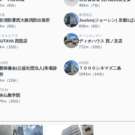
12ｍ（6分）
493ｍ（7分）
防署
家電製品
京消防署西大路消防出張所
Joshin(ジョーシン) 京都1
49ｍ（9分）
658ｍ（9分）
ンタルビデオ
ホームセンター
SUTAYA 西院店
ディオハウス 西ノ京店
24ｍ（10分）
772ｍ（10分）
合病院
映画館
都保健会(公益社団法人)朱雀診
ＴＯＨＯシネマズ二条
所
1043ｍ（14分）
83ｍ（13分）
門学校
央仏教学院
570ｍ（20分）