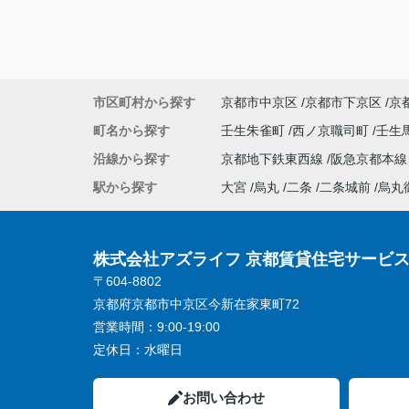
市区町村から探す
京都市中京区
京都市下京区
京
町名から探す
壬生朱雀町
西ノ京職司町
壬生
沿線から探す
京都地下鉄東西線
阪急京都本
駅から探す
大宮
烏丸
二条
二条城前
烏丸
株式会社アズライフ 京都賃貸住宅サービ
〒604-8802
京都府京都市中京区今新在家東町72
営業時間：
9:00-19:00
定休日：
水曜日
お問い合わせ