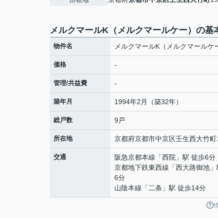
メルクマールK（メルクマールケー）の基
物件名
メルクマールK（メルクマールケ
価格
-
管理/共益費
-
築年月
1994年2月（築32年）
総戸数
9戸
所在地
京都府
京都市中京区
壬生西大竹町
交通
阪急京都本線
「
西院
」駅 徒歩6分
京都地下鉄東西線
「
西大路御池
」
6分
山陰本線
「
二条
」駅 徒歩14分