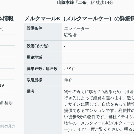
山陰本線
「
二条
」駅 徒歩14分
本情報
メルクマールK（メルクマールケー）の詳細
ー）
設備条件
エレベーター
駐輪場
設備(その他)
-
用途地域
-
募集戸数 / 総戸数
- / 9戸
取引態様
仲介
19
備考
物件の近くに駅が2つあるため、用途
行き先によって経路を選べます。造
駅 徒歩
デザインに関して、自信をもって情
提供できるマンションです。利便性
い徒歩6分の物件です。当社イチオシ
物件の「メルクマールK(メルクマー
情報の見方
ー)」。ぜひ一度ご覧ください。明る