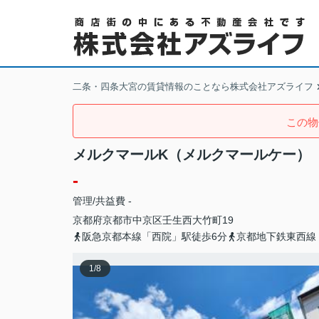
二条・四条大宮の賃貸情報のことなら株式会社アズライフ
この物
メルクマールK（メルクマールケー）
-
管理/共益費 -
京都府
京都市中京区
壬生西大竹町
19
阪急京都本線「西院」駅徒歩6分
京都地下鉄東西線
1
/
8