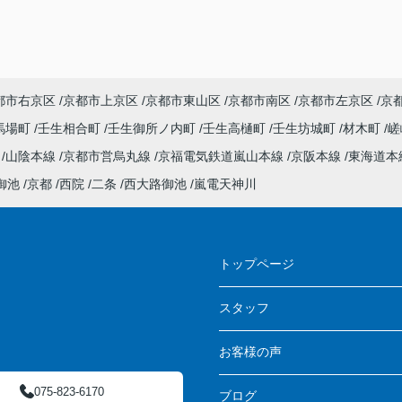
都市右京区
京都市上京区
京都市東山区
京都市南区
京都市左京区
京
馬場町
壬生相合町
壬生御所ノ内町
壬生高樋町
壬生坊城町
材木町
嵯
線
山陰本線
京都市営烏丸線
京福電気鉄道嵐山本線
京阪本線
東海道本
御池
京都
西院
二条
西大路御池
嵐電天神川
ス
トップページ
スタッフ
お客様の声
075-823-6170
ブログ