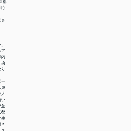
京都
対応
くださ
条」
のア
市内
り換
なり
ポー
も屈
最大
買い
が並
京都
学生
婚さ
スス