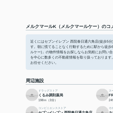
メルクマールK（メルクマールケー）のコメ
近くにはセブンイレブン 西院春日通六角店(徒歩5
す。朝に慌てることなく行動するために駅から徒歩6
ルケー)」の物件情報をお探しならお気軽にお問い合
を中心に数多くの不動産情報を取り扱っております
お任せください。
周辺施設
ドラッグストア
ス
くるみ調剤薬局
F
198ｍ（3分）
2
コンビニエンスストア
そ
セブンイレブン 西院春日通六角店
カ