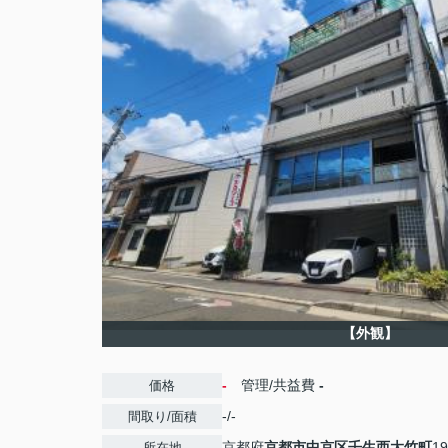
【外観】
-
管理/共益費
-
価格
-/-
間取り/面積
京都府
京都市中京区
壬生西大竹町
19
所在地