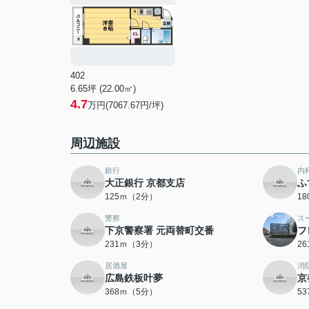
402
6.65坪 (22.00㎡)
4.7
万円(7067.67円/坪)
周辺施設
銀行
内
大正銀行 京都支店
ふ
125ｍ（2分）
1
警察
ス
下京警察署 元両替町交番
フ
231ｍ（3分）
2
居酒屋
消
広島鉄板叶夢
京
368ｍ（5分）
5