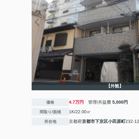
【外観】
4.7万円
管理/共益費
5,000円
価格
1K/22.00㎡
間取り/面積
京都府
京都市下京区
小田原町
232-1
所在地