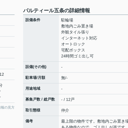
パルティール五条の詳細情報
設備条件
駐輪場
敷地内ごみ置き場
外観タイル張り
インターネット対応
オートロック
宅配ボックス
24時間ゴミ出し可
設備(その他)
-
12
駐車場/月額
無/-
分
用途地域
-
分
分
募集戸数 / 総戸数
- / 12戸
情報の見方
取引態様
仲介
備考
最上階の物件です。敷地内ごみ置き
ある物件なので、ゴミ出しが楽です