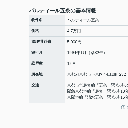
パルティール五条の基本情報
物件名
パルティール五条
価格
4.7万円
管理/共益費
5,000円
築年月
1994年1月（築32年）
総戸数
12戸
所在地
京都府
京都市下京区
小田原町
232-
交通
京都市営烏丸線
「
五条
」駅 徒歩6
阪急京都本線
「
烏丸
」駅 徒歩13
京阪本線
「
清水五条
」駅 徒歩15