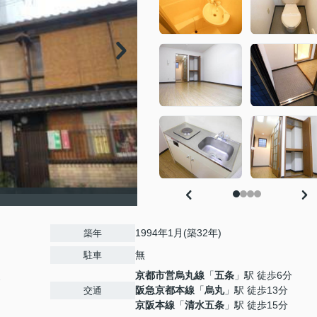
1994年1月(築32年)
築年
無
駐車
京都市営烏丸線
「
五条
」駅 徒歩6分
2
阪急京都本線
「
烏丸
」駅 徒歩13分
交通
京阪本線
「
清水五条
」駅 徒歩15分