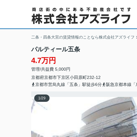
二条・四条大宮の賃貸情報のことなら株式会社アズライフ
パルティール五条
4.7万円
管理/共益費 5,000円
京都府
京都市下京区
小田原町
232-12
京都市営烏丸線「五条」駅徒歩6分
阪急京都本線「
1
/
29