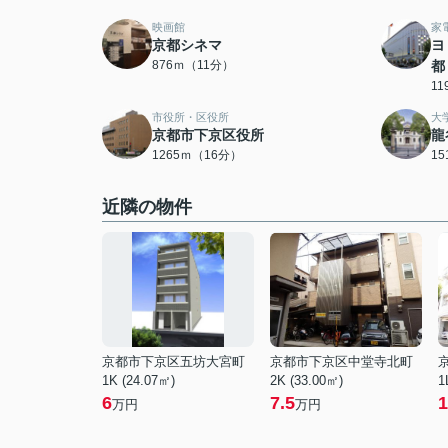
映画館
家
京都シネマ
ヨ
876ｍ（11分）
都
1
市役所・区役所
大
京都市下京区役所
龍
1265ｍ（16分）
1
近隣の物件
京都市下京区五坊大宮町
京都市下京区中堂寺北町
1K (24.07㎡)
2K (33.00㎡)
1
6
7.5
1
万円
万円