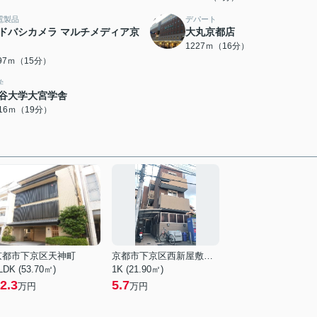
電製品
デパート
ドバシカメラ マルチメディア京
大丸京都店
1227ｍ（16分）
197ｍ（15分）
学
谷大学大宮学舎
516ｍ（19分）
京都市下京区天神町
京都市下京区西新屋敷下之町
LDK (53.70㎡)
1K (21.90㎡)
2.3
5.7
万円
万円