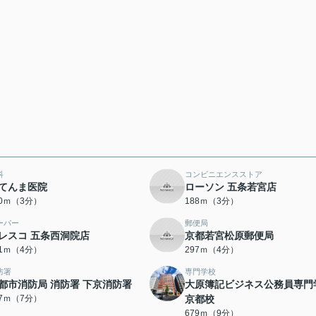
科
コンビニエンスストア
てんま医院
ローソン 五条若宮店
80ｍ（3分）
188ｍ（3分）
ーパー
郵便局
レスコ 五条西洞院店
京都若宮松原郵便局
61ｍ（4分）
297ｍ（4分）
防署
専門学校
都市消防局 消防署 下京消防署
大原簿記ビジネス公務員専門
37ｍ（7分）
京都校
679ｍ（9分）