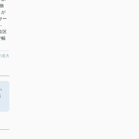
物
こが
サー
-
京区
で幅
の見方
い
都