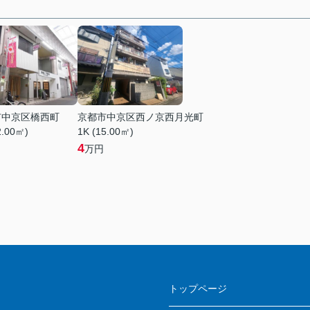
市中京区橋西町
京都市中京区西ノ京西月光町
2.00㎡)
1K (15.00㎡)
4
万円
ス
トップページ