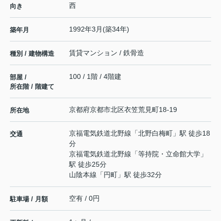
西
向き
1992年3月(築34年)
築年月
賃貸マンション / 鉄骨造
種別 / 建物構造
100 / 1階 / 4階建
部屋 /
所在階 / 階建て
京都府
京都市北区
衣笠荒見町
18-19
所在地
京福電気鉄道北野線
「
北野白梅町
」駅 徒歩18
交通
分
京福電気鉄道北野線
「
等持院・立命館大学
」
駅 徒歩25分
山陰本線
「
円町
」駅 徒歩32分
空有 / 0円
駐車場 / 月額