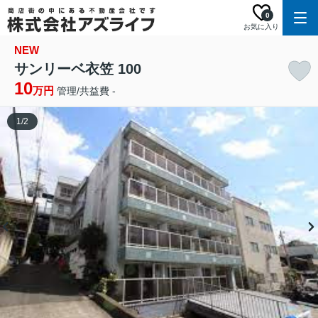
0
お気に入り
NEW
サンリーベ衣笠 100
10
万円
管理/共益費 -
1
/
2