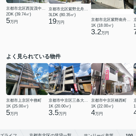
京都市北区西賀茂中川上町
京都市北区紫野北舟岡町
2DK (39.74㎡)
3LDK (80.35㎡)
5
19
京都市北区紫野南舟岡町
万円
万円
1K (18.00㎡)
1
3.2
万円
よく見られている物件
京都市上京区中務町
京都市中京区三条大宮町
京都市中京区橋西町
1K (25.00㎡)
1K (20.00㎡)
1K (22.00㎡)
1
5
3.5
4
万円
万円
万円
ズライフ
京都市北区の賃貸一覧
サンリーベ衣笠
100