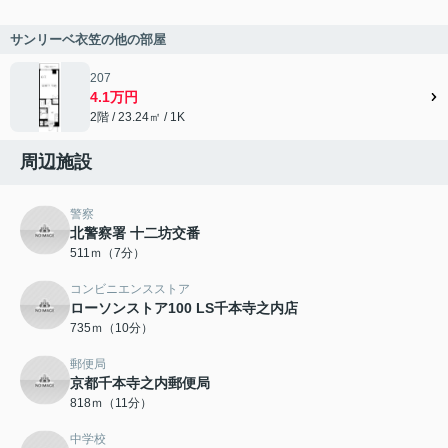
サンリーベ衣笠の他の部屋
207
4.1万円
2階 / 23.24㎡ / 1K
周辺施設
警察
北警察署 十二坊交番
511ｍ（7分）
コンビニエンスストア
ローソンストア100 LS千本寺之内店
735ｍ（10分）
郵便局
京都千本寺之内郵便局
818ｍ（11分）
中学校