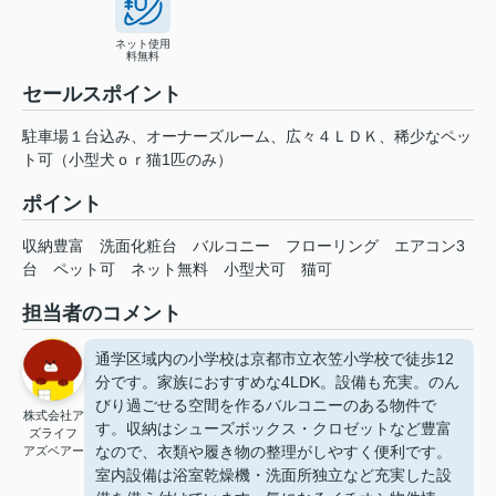
ネット使用
料無料
セールスポイント
駐車場１台込み、オーナーズルーム、広々４ＬＤＫ、稀少なペッ
ト可（小型犬ｏｒ猫1匹のみ）
ポイント
収納豊富
洗面化粧台
バルコニー
フローリング
エアコン3
台
ペット可
ネット無料
小型犬可
猫可
担当者のコメント
通学区域内の小学校は京都市立衣笠小学校で徒歩12
分です。家族におすすめな4LDK。設備も充実。のん
びり過ごせる空間を作るバルコニーのある物件で
株式会社ア
す。収納はシューズボックス・クロゼットなど豊富
ズライフ
なので、衣類や履き物の整理がしやすく便利です。
アズベアー
室内設備は浴室乾燥機・洗面所独立など充実した設