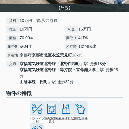
【外観】
10万円 管理/共益費 -
賃料
10万円
15万円
敷金
礼金
70.00㎡
4LDK
面積
間取り
築34年
1階/4階建
築年数
所在階
京都府
京都市北区
衣笠荒見町
18-19
所在地
京福電気鉄道北野線
「
北野白梅町
」駅 徒歩18分
交通
京福電気鉄道北野線
「
等持院・立命館大学
」駅 徒歩25
分
山陰本線
「
円町
」駅 徒歩32分
物件の特徴
バストイレ
室内洗濯機
独立洗面台
浴室乾燥機
別
置場