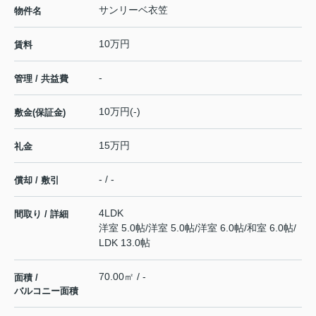
サンリーベ衣笠
物件名
10万円
賃料
-
管理 / 共益費
10万円(-)
敷金(保証金)
15万円
礼金
- / -
償却 / 敷引
4LDK
間取り / 詳細
洋室 5.0帖
/
洋室 5.0帖
/
洋室 6.0帖
/
和室 6.0帖
/
LDK 13.0帖
70.00㎡ / -
面積 /
バルコニー面積