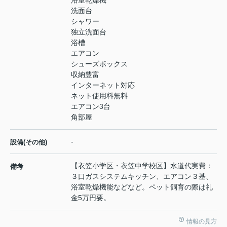
浴室乾燥機
洗面台
シャワー
独立洗面台
浴槽
エアコン
シューズボックス
収納豊富
インターネット対応
ネット使用料無料
エアコン3台
角部屋
-
設備(その他)
【衣笠小学区・衣笠中学校区】水道代実費：
備考
３口ガスシステムキッチン、エアコン３基、
浴室乾燥機能などなど。ペット飼育の際は礼
金5万円要。
情報の見方