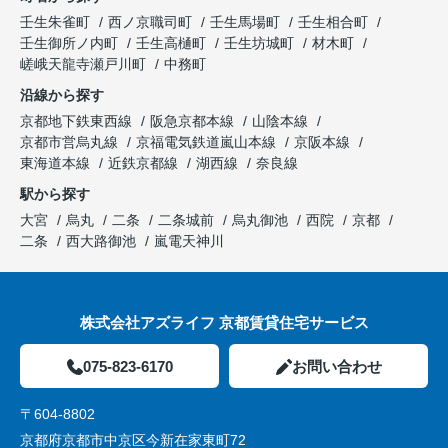
壬生朱雀町
西ノ京職司町
壬生馬場町
壬生相合町
壬生御所ノ内町
壬生高樋町
壬生坊城町
材木町
嵯峨天龍寺瀬戸川町
中務町
沿線から探す
京都地下鉄東西線
阪急京都本線
山陰本線
京都市営烏丸線
京福電気鉄道嵐山本線
京阪本線
東海道本線
近鉄京都線
湖西線
奈良線
駅から探す
大宮
烏丸
二条
二条城前
烏丸御池
西院
京都
二条
西大路御池
嵐電天神川
株式会社アズライフ 京都賃貸住宅サービス
075-823-6170
お問い合わせ
〒604-8802
京都府京都市中京区今新在家東町72