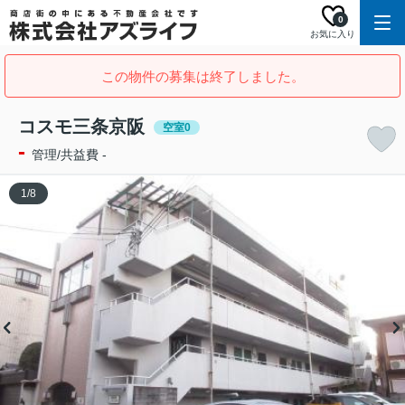
0
お気に入り
この物件の募集は終了しました。
コスモ三条京阪
空室0
-
管理/共益費 -
1
/
8