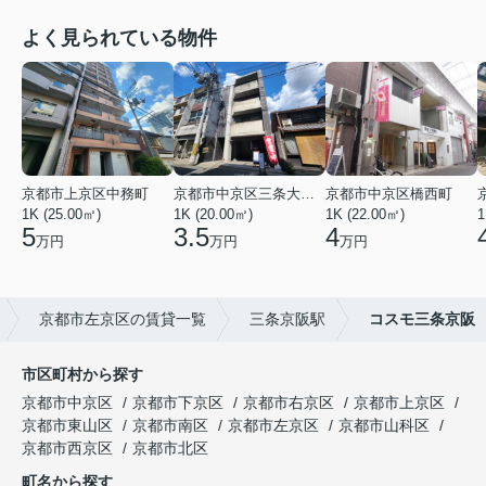
よく見られている物件
京都市上京区中務町
京都市中京区三条大宮町
京都市中京区橋西町
1K (25.00㎡)
1K (20.00㎡)
1K (22.00㎡)
1
5
3.5
4
万円
万円
万円
京都市左京区の賃貸一覧
三条京阪駅
コスモ三条京阪
市区町村から探す
京都市中京区
京都市下京区
京都市右京区
京都市上京区
京都市東山区
京都市南区
京都市左京区
京都市山科区
京都市西京区
京都市北区
町名から探す