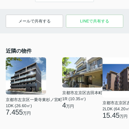
メールで共有する
LINEで共有する
近隣の物件
京都市左京区吉田本町
1R (10.35㎡)
京都市左京区一乗寺東杉ノ宮町
京都市左京区
4
1DK (26.60㎡)
万円
2LDK (64.20㎡
7.455
万円
15.45
万円