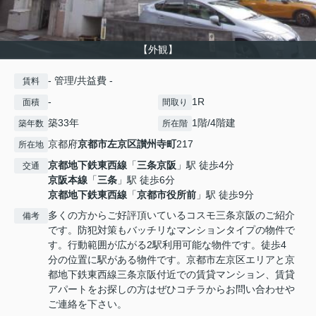
【外観】
- 管理/共益費 -
賃料
-
1R
面積
間取り
築33年
1階/4階建
築年数
所在階
京都府
京都市左京区
讃州寺町
217
所在地
京都地下鉄東西線
「
三条京阪
」駅 徒歩4分
交通
京阪本線
「
三条
」駅 徒歩6分
京都地下鉄東西線
「
京都市役所前
」駅 徒歩9分
多くの方からご好評頂いているコスモ三条京阪のご紹介
備考
です。防犯対策もバッチリなマンションタイプの物件で
す。行動範囲が広がる2駅利用可能な物件です。徒歩4
分の位置に駅がある物件です。京都市左京区エリアと京
都地下鉄東西線三条京阪付近での賃貸マンション、賃貸
アパートをお探しの方はぜひコチラからお問い合わせや
ご連絡を下さい。