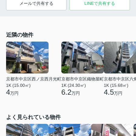
メールで共有する
LINEで共有する
近隣の物件
京都市中京区西ノ京西月光町
京都市中京区織物屋町
京都市中京区六
1K (15.00㎡)
1K (24.30㎡)
1K (15.68㎡)
4
6.2
4.5
万円
万円
万円
よく見られている物件