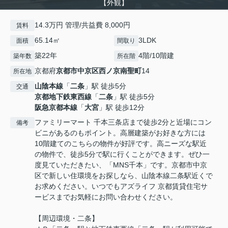
【外観】
14.3万円 管理/共益費 8,000円
賃料
65.14㎡
3LDK
面積
間取り
築22年
4階/10階建
築年数
所在階
京都府
京都市中京区
西ノ京南聖町
14
所在地
山陰本線
「
二条
」駅 徒歩5分
交通
京都地下鉄東西線
「
二条
」駅 徒歩5分
阪急京都本線
「
大宮
」駅 徒歩12分
ファミリーマート 千本三条店まで徒歩2分と近場にコン
備考
ビニがあるのもポイント。高層建築がお好きな方には
10階建てのこちらの物件が好評です。高ニーズな駅近
の物件で、徒歩5分で駅に行くことができます。ぜひ一
度見ていただきたい、「MNS千本」です。京都市中京
区で新しい住環境をお探しなら、山陰本線二条駅近くで
お求めください。いつでもアズライフ 京都賃貸住宅サ
ービスまでお気軽にお問い合わせください。
【周辺環境・二条】