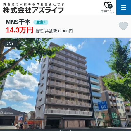
0
お気に入り
MNS千本
空室1
14.3万円
管理/共益費 8,000円
1
/
28