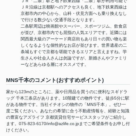
ＪＲ「二条」駅と地下鉄東西線「二条」駅が利用可能で
ＪＲ沿線は京都駅へのアクセスも良く、地下鉄東西線は
京都市内の中心から、山科・伏見方面へも乗り換えなし
で行ける数少ない交通手段となります。
二条駅周辺は映画館やスーパー、スポーツジム、飲食店
が並び、京都市内でも屈指の人気エリアです。近隣には
関西最大級のアーケード商店街もあり日々の買い物も楽
しくなるような個性的なお店が並びます。世界遺産の二
条城もすぐで京都を堪能できるエリアと言えますね。学
生さんや社会人さんは勿論ですが、新婚さんやファミリ
ーなどあらゆる層にオススメです。
MNS千本のコメント(おすすめポイント)
家から123mのところに、薬や日用品を買うのに便利なスギドラ
ッグ 千本三条店があります。10階建ての物件です。徒歩5分に駅
がある物件です。当社イチオシの物件の「MNS千本」。ぜひ一
度ご覧ください。あなたの希望に合う不動産情報を、経験と知識
の豊富なアズライフ 京都賃貸住宅サービススタッフがご紹介し
ます。075-823-6170/info@azlife.co.jpまでご希望条件をお申し付
けください。