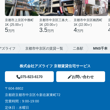
京都市上京区中務町
京都市中京区三条大宮町
京都市中京区橋西町
1K (25.00㎡)
1K (20.00㎡)
1K (22.00㎡)
1
5
3.5
4
万円
万円
万円
アズライフ
京都市中京区の賃貸一覧
二条駅
MNS千本
株式会社アズライフ 京都賃貸住宅サービス
075-823-6170
お問い合わせ
〒604-8802
京都府京都市中京区今新在家東町72
営業時間：
9:00-19:00
定休日：
水曜日