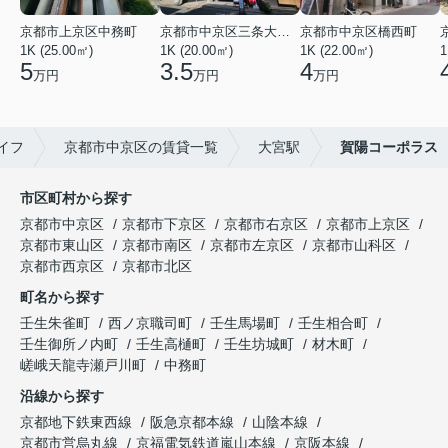
京都市上京区中務町
京都市中京区三条大宮町
京都市中京区橋西町
1K (25.00㎡)
1K (20.00㎡)
1K (22.00㎡)
1
5
3.5
4
万円
万円
万円
イフ
京都市中京区の賃貸一覧
大宮駅
賀陽コーポラス
市区町村から探す
京都市中京区
京都市下京区
京都市右京区
京都市上京区
京都市東山区
京都市南区
京都市左京区
京都市山科区
京都市西京区
京都市北区
町名から探す
壬生朱雀町
西ノ京職司町
壬生馬場町
壬生相合町
壬生御所ノ内町
壬生高樋町
壬生坊城町
材木町
嵯峨天龍寺瀬戸川町
中務町
沿線から探す
京都地下鉄東西線
阪急京都本線
山陰本線
京都市営烏丸線
京福電気鉄道嵐山本線
京阪本線