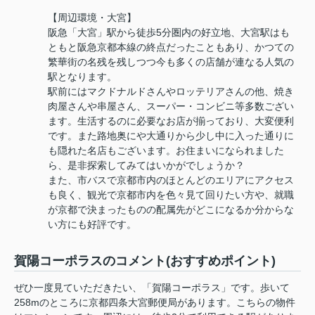
【周辺環境・大宮】
阪急「大宮」駅から徒歩5分圏内の好立地、大宮駅はも
ともと阪急京都本線の終点だったこともあり、かつての
繁華街の名残を残しつつ今も多くの店舗が連なる人気の
駅となります。
駅前にはマクドナルドさんやロッテリアさんの他、焼き
肉屋さんや串屋さん、スーパー・コンビニ等多数ござい
ます。生活するのに必要なお店が揃っており、大変便利
です。また路地奥にや大通りから少し中に入った通りに
も隠れた名店もございます。お住まいになられました
ら、是非探索してみてはいかがでしょうか？
また、市バスで京都市内のほとんどのエリアにアクセス
も良く、観光で京都市内を色々見て回りたい方や、就職
が京都で決まったものの配属先がどこになるか分からな
い方にも好評です。
賀陽コーポラスのコメント(おすすめポイント)
ぜひ一度見ていただきたい、「賀陽コーポラス」です。歩いて
258mのところに京都四条大宮郵便局があります。こちらの物件