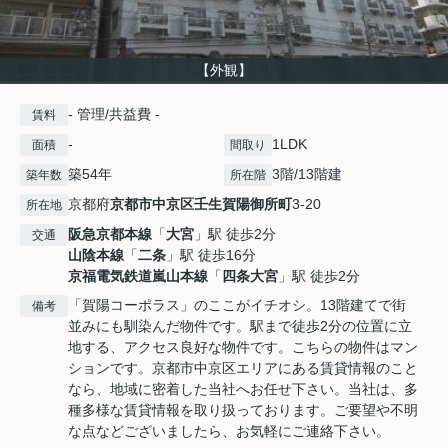
【外観】
- 管理/共益費 -
賃料
-
1LDK
面積
間取り
築54年
3階/13階建
築年数
所在階
京都府
京都市中京区
壬生賀陽御所町
3-20
所在地
阪急京都本線
「
大宮
」駅 徒歩2分
交通
山陰本線
「
二条
」駅 徒歩16分
京福電気鉄道嵐山本線
「
四条大宮
」駅 徒歩2分
「賀陽コーポラス」のここがイチオシ。13階建てで街
備考
並みにも馴染んだ物件です。駅まで徒歩2分の位置に立
地する、アクセス良好な物件です。こちらの物件はマン
ションです。京都市中京区エリアにある賃貸情報のこと
なら、地域に密着した当社へお任せ下さい。当社は、多
種多様な賃貸情報を取り扱っております。ご要望や不明
な点などございましたら、お気軽にご連絡下さい。