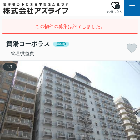
0
お気に入り
この物件の募集は終了しました。
賀陽コーポラス
空室0
-
管理/共益費 -
1
/
7