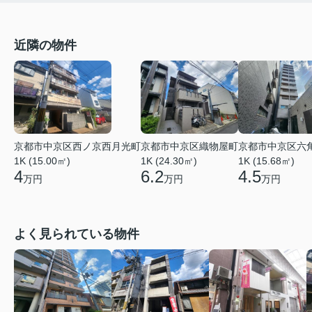
近隣の物件
京都市中京区西ノ京西月光町
京都市中京区織物屋町
京都市中京区六
1K (15.00㎡)
1K (24.30㎡)
1K (15.68㎡)
4
6.2
4.5
万円
万円
万円
よく見られている物件