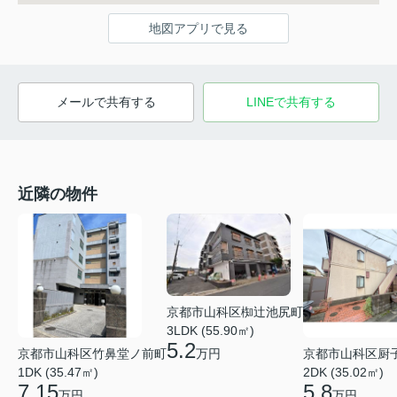
地図アプリで見る
メールで共有する
LINEで共有する
近隣の物件
京都市山科区椥辻池尻町
3LDK (55.90㎡)
5.2
京都市山科区竹鼻堂ノ前町
京都市山科区厨
万円
1DK (35.47㎡)
2DK (35.02㎡)
7.15
5.8
万円
万円