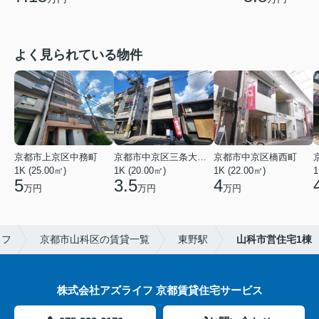
よく見られている物件
京都市上京区中務町
京都市中京区三条大宮町
京都市中京区橋西町
1K (25.00㎡)
1K (20.00㎡)
1K (22.00㎡)
1
5
3.5
4
万円
万円
万円
イフ
京都市山科区の賃貸一覧
東野駅
山科市営住宅1棟
株式会社アズライフ 京都賃貸住宅サービス