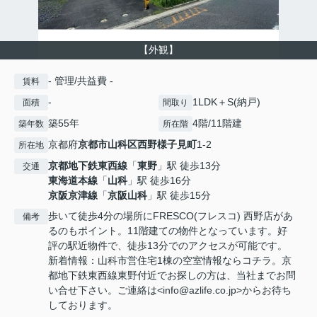
【外観】
- 管理/共益費 -
賃料
-
1LDK＋S(納戸)
面積
間取り
築55年
4階/11階建
築年数
所在階
京都府
京都市山科区
西野様子見町
1-2
所在地
京都地下鉄東西線
「
東野
」駅 徒歩13分
交通
東海道本線
「
山科
」駅 徒歩16分
京阪京津線
「
京阪山科
」駅 徒歩15分
歩いて徒歩4分の場所にFRESCO(フレスコ) 西野店があ
備考
るのもポイント。11階建ての物件となっています。好
評の駅近物件で、徒歩13分でのアクセスが可能です。
新着情報：山科市営住宅1棟の空室情報ならコチラ。京
都地下鉄東西線東野付近でお探しの方は、当社までお問
い合せ下さい。ご連絡は<info@azlife.co.jp>からお待ち
しております。