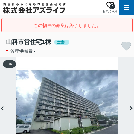
0
お気に入り
この物件の募集は終了しました。
山科市営住宅1棟
空室0
-
管理/共益費 -
1
/
4