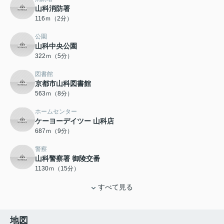
山科消防署
116ｍ（2分）
公園
山科中央公園
322ｍ（5分）
図書館
京都市山科図書館
563ｍ（8分）
ホームセンター
ケーヨーデイツー 山科店
687ｍ（9分）
警察
山科警察署 御陵交番
1130ｍ（15分）
すべて見る
地図