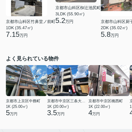
京都市山科区椥辻池尻町
3LDK (55.90㎡)
5.2
京都市山科区竹鼻堂ノ前町
京都市山科区厨
万円
1DK (35.47㎡)
2DK (35.02㎡)
7.15
5.8
万円
万円
よく見られている物件
京都市上京区中務町
京都市中京区三条大宮町
京都市中京区橋西町
1K (25.00㎡)
1K (20.00㎡)
1K (22.00㎡)
1
5
3.5
4
万円
万円
万円