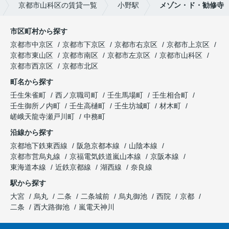
京都市山科区の賃貸一覧
小野駅
メゾン・ド・勧修寺
市区町村から探す
京都市中京区
京都市下京区
京都市右京区
京都市上京区
京都市東山区
京都市南区
京都市左京区
京都市山科区
京都市西京区
京都市北区
町名から探す
壬生朱雀町
西ノ京職司町
壬生馬場町
壬生相合町
壬生御所ノ内町
壬生高樋町
壬生坊城町
材木町
嵯峨天龍寺瀬戸川町
中務町
沿線から探す
京都地下鉄東西線
阪急京都本線
山陰本線
京都市営烏丸線
京福電気鉄道嵐山本線
京阪本線
東海道本線
近鉄京都線
湖西線
奈良線
駅から探す
大宮
烏丸
二条
二条城前
烏丸御池
西院
京都
二条
西大路御池
嵐電天神川