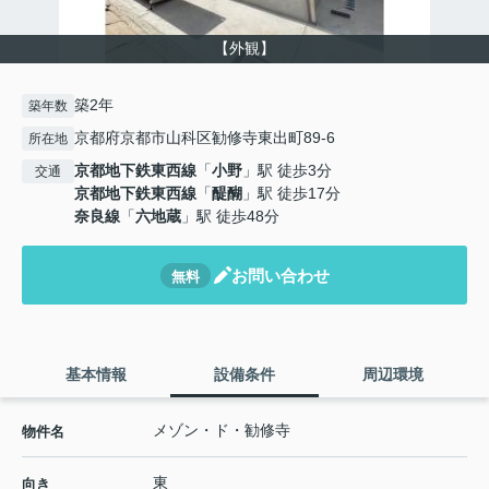
【外観】
築2年
築年数
京都府京都市山科区勧修寺東出町89-6
所在地
京都地下鉄東西線
「
小野
」駅 徒歩3分
交通
京都地下鉄東西線
「
醍醐
」駅 徒歩17分
奈良線
「
六地蔵
」駅 徒歩48分
お問い合わせ
無料
基本情報
設備条件
周辺環境
メゾン・ド・勧修寺
物件名
東
向き