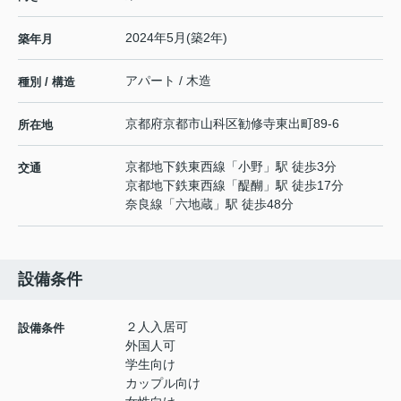
2024年5月(築2年)
築年月
アパート / 木造
種別 / 構造
京都府
京都市山科区
勧修寺東出町
89-6
所在地
京都地下鉄東西線
「
小野
」駅 徒歩3分
交通
京都地下鉄東西線
「
醍醐
」駅 徒歩17分
奈良線
「
六地蔵
」駅 徒歩48分
設備条件
２人入居可
設備条件
外国人可
学生向け
カップル向け