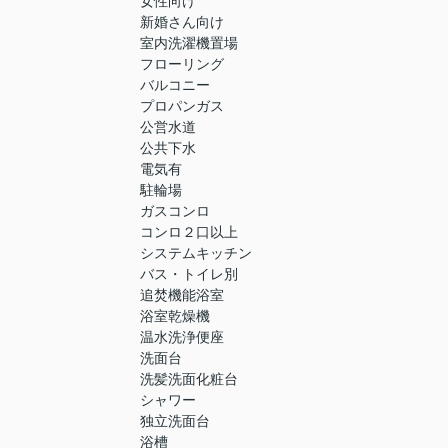
女性向け
新婚さん向け
室内洗濯機置場
フローリング
バルコニー
プロパンガス
公営水道
公共下水
電気有
駐輪場
ガスコンロ
コンロ２口以上
システムキッチン
バス・トイレ別
追焚機能浴室
浴室乾燥機
温水洗浄便座
洗面台
洗髪洗面化粧台
シャワー
独立洗面台
浴槽