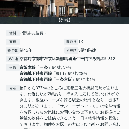
【外観】
- 管理/共益費 -
賃料
-
1K
面積
間取り
築45年
3階/4階建
築年数
所在階
京都府
京都市左京区
新柳馬場通仁王門下る
菊鉾町312
所在地
京阪本線
「
三条
」駅 徒歩7分
交通
京都地下鉄東西線
「
東山
」駅 徒歩9分
京都地下鉄東西線
「
三条京阪
」駅 徒歩4分
物件から377mのところに京都三条大橋郵便局がありま
備考
す。付近に駅が2駅あり、行き先に応じて使い分けがで
きます。根強いニーズを誇る駅近の物件となり、徒歩7
分に駅があります。「サンコーポハットリ」の物件情報
をお探しならお気軽にお問い合わせ下さい。お客様のご
希望の物件をご提供できるよう、日々物件情報を収集し
ております。物件をお探しの方はぜひ当社へお問い合わ