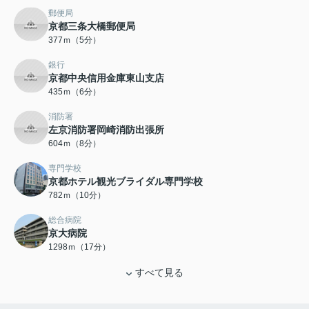
郵便局
京都三条大橋郵便局
377ｍ（5分）
銀行
京都中央信用金庫東山支店
435ｍ（6分）
消防署
左京消防署岡崎消防出張所
604ｍ（8分）
専門学校
京都ホテル観光ブライダル専門学校
782ｍ（10分）
総合病院
京大病院
1298ｍ（17分）
すべて見る