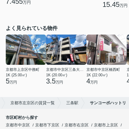
7.455
万円
15.45
万円
よく見られている物件
京都市上京区中務町
京都市中京区三条大宮町
京都市中京区橋西町
1K (25.00㎡)
1K (20.00㎡)
1K (22.00㎡)
1
5
3.5
4
万円
万円
万円
京都市左京区の賃貸一覧
三条駅
サンコーポハットリ
市区町村から探す
京都市中京区
京都市下京区
京都市右京区
京都市上京区