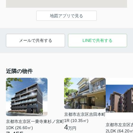
地図アプリで見る
メールで共有する
LINEで共有する
近隣の物件
京都市左京区吉田本町
1R (10.35㎡)
京都市左京区一乗寺東杉ノ宮町
京都市左京区
4
1DK (26.60㎡)
万円
2LDK (64.20㎡