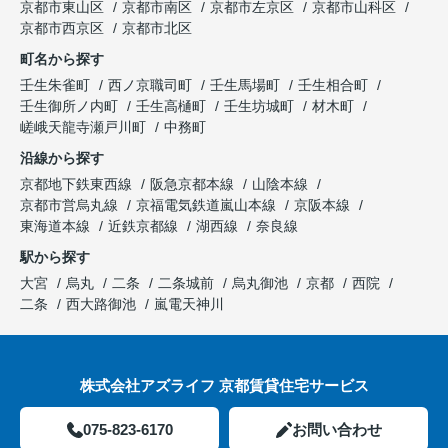
京都市東山区
京都市南区
京都市左京区
京都市山科区
京都市西京区
京都市北区
町名から探す
壬生朱雀町
西ノ京職司町
壬生馬場町
壬生相合町
壬生御所ノ内町
壬生高樋町
壬生坊城町
材木町
嵯峨天龍寺瀬戸川町
中務町
沿線から探す
京都地下鉄東西線
阪急京都本線
山陰本線
京都市営烏丸線
京福電気鉄道嵐山本線
京阪本線
東海道本線
近鉄京都線
湖西線
奈良線
駅から探す
大宮
烏丸
二条
二条城前
烏丸御池
京都
西院
二条
西大路御池
嵐電天神川
株式会社アズライフ 京都賃貸住宅サービス
075-823-6170
お問い合わせ