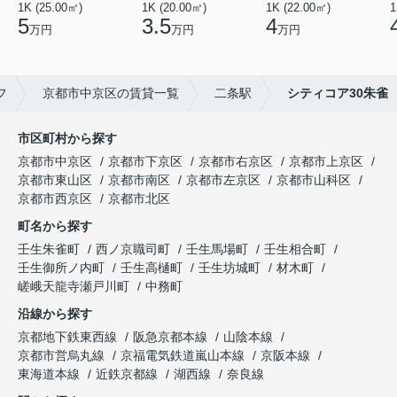
1K (25.00㎡)
1K (20.00㎡)
1K (22.00㎡)
1
5
3.5
4
万円
万円
万円
フ
京都市中京区の賃貸一覧
二条駅
シティコア30朱雀
市区町村から探す
京都市中京区
京都市下京区
京都市右京区
京都市上京区
京都市東山区
京都市南区
京都市左京区
京都市山科区
京都市西京区
京都市北区
町名から探す
壬生朱雀町
西ノ京職司町
壬生馬場町
壬生相合町
壬生御所ノ内町
壬生高樋町
壬生坊城町
材木町
嵯峨天龍寺瀬戸川町
中務町
沿線から探す
京都地下鉄東西線
阪急京都本線
山陰本線
京都市営烏丸線
京福電気鉄道嵐山本線
京阪本線
東海道本線
近鉄京都線
湖西線
奈良線