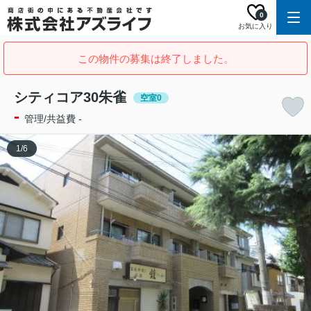
0
お気に入り
この物件の募集は終了しました。
シティコア30朱雀
空室0
-
管理/共益費 -
1
/
6