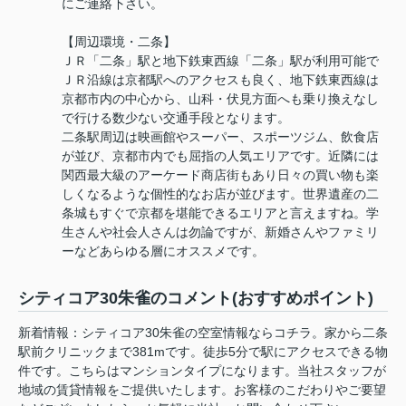
にご連絡下さい。
【周辺環境・二条】
ＪＲ「二条」駅と地下鉄東西線「二条」駅が利用可能で
ＪＲ沿線は京都駅へのアクセスも良く、地下鉄東西線は
京都市内の中心から、山科・伏見方面へも乗り換えなし
で行ける数少ない交通手段となります。
二条駅周辺は映画館やスーパー、スポーツジム、飲食店
が並び、京都市内でも屈指の人気エリアです。近隣には
関西最大級のアーケード商店街もあり日々の買い物も楽
しくなるような個性的なお店が並びます。世界遺産の二
条城もすぐで京都を堪能できるエリアと言えますね。学
生さんや社会人さんは勿論ですが、新婚さんやファミリ
ーなどあらゆる層にオススメです。
シティコア30朱雀のコメント(おすすめポイント)
新着情報：シティコア30朱雀の空室情報ならコチラ。家から二条
駅前クリニックまで381mです。徒歩5分で駅にアクセスできる物
件です。こちらはマンションタイプになります。当社スタッフが
地域の賃貸情報をご提供いたします。お客様のこだわりやご要望