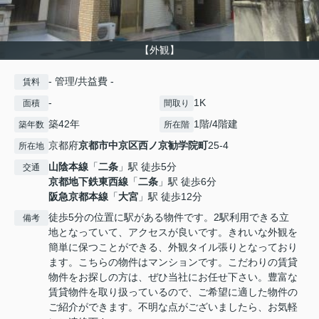
【外観】
- 管理/共益費 -
賃料
-
1K
面積
間取り
築42年
1階/4階建
築年数
所在階
京都府
京都市中京区
西ノ京勧学院町
25-4
所在地
山陰本線
「
二条
」駅 徒歩5分
交通
京都地下鉄東西線
「
二条
」駅 徒歩6分
阪急京都本線
「
大宮
」駅 徒歩12分
徒歩5分の位置に駅がある物件です。2駅利用できる立
備考
地となっていて、アクセスが良いです。きれいな外観を
簡単に保つことができる、外観タイル張りとなっており
ます。こちらの物件はマンションです。こだわりの賃貸
物件をお探しの方は、ぜひ当社にお任せ下さい。豊富な
賃貸物件を取り扱っているので、ご希望に適した物件の
ご紹介ができます。不明な点がございましたら、お気軽