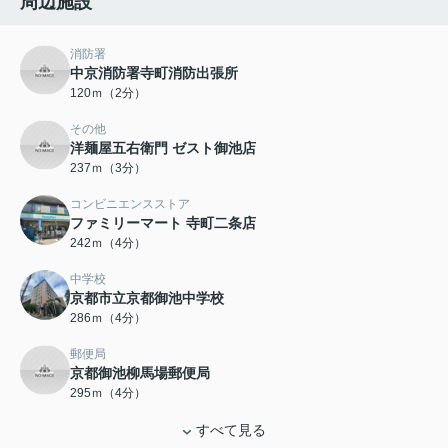
周辺施設
消防署
中京消防署寺町消防出張所
120ｍ（2分）
その他
洋麺屋五右衛門 ゼスト御池店
237ｍ（3分）
コンビニエンスストア
ファミリーマート 寺町二条店
242ｍ（4分）
中学校
京都市立京都御池中学校
286ｍ（4分）
郵便局
京都御池柳馬場郵便局
295ｍ（4分）
すべて見る