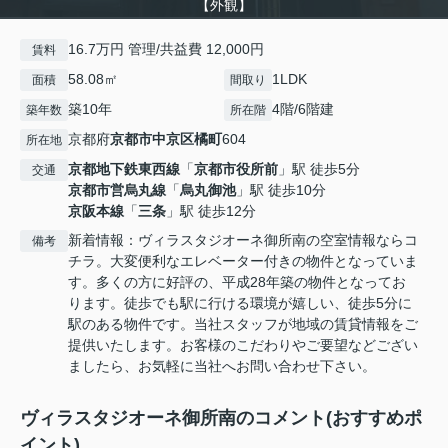
【外観】
16.7万円 管理/共益費 12,000円
賃料
58.08㎡
1LDK
面積
間取り
築10年
4階/6階建
築年数
所在階
京都府
京都市中京区
橘町
604
所在地
京都地下鉄東西線
「
京都市役所前
」駅 徒歩5分
交通
京都市営烏丸線
「
烏丸御池
」駅 徒歩10分
京阪本線
「
三条
」駅 徒歩12分
新着情報：ヴィラスタジオーネ御所南の空室情報ならコ
備考
チラ。大変便利なエレベーター付きの物件となっていま
す。多くの方に好評の、平成28年築の物件となってお
ります。徒歩でも駅に行ける環境が嬉しい、徒歩5分に
駅のある物件です。当社スタッフが地域の賃貸情報をご
提供いたします。お客様のこだわりやご要望などござい
ましたら、お気軽に当社へお問い合わせ下さい。
ヴィラスタジオーネ御所南のコメント(おすすめポ
イント)