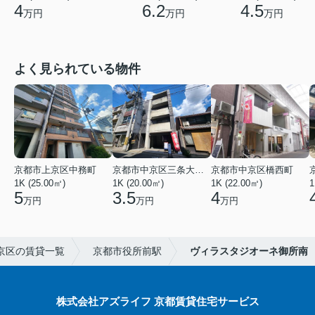
4
6.2
4.5
万円
万円
万円
よく見られている物件
京都市上京区中務町
京都市中京区三条大宮町
京都市中京区橋西町
1K (25.00㎡)
1K (20.00㎡)
1K (22.00㎡)
1
5
3.5
4
万円
万円
万円
京区の賃貸一覧
京都市役所前駅
ヴィラスタジオーネ御所南
株式会社アズライフ 京都賃貸住宅サービス