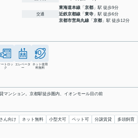
東海道本線
「
京都
」駅 徒歩9分
近鉄京都線
「
東寺
」駅 徒歩6分
交通
京都市営烏丸線
「
京都
」駅 徒歩12分
オートロッ
エレベータ
ネット使用
ク
ー
料無料
賃貸マンション。京都駅徒歩圏内、イオンモール目の前
さん向け
ネット無料
小型犬可
ペット可
分譲賃貸
多頭飼育