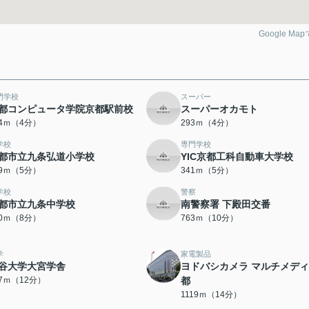
Google Ma
門学校
スーパー
都コンピュータ学院京都駅前校
スーパーオカモト
84ｍ（4分）
293ｍ（4分）
学校
専門学校
都市立九条弘道小学校
YIC京都工科自動車大学校
29ｍ（5分）
341ｍ（5分）
学校
警察
都市立九条中学校
南警察署 下殿田交番
70ｍ（8分）
763ｍ（10分）
学
家電製品
谷大学大宮学舎
ヨドバシカメラ マルチメデ
17ｍ（12分）
都
1119ｍ（14分）