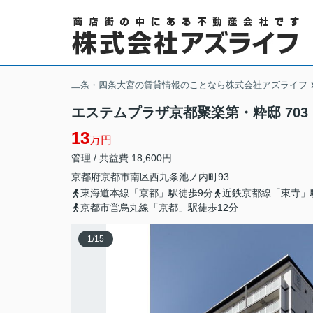
二条・四条大宮の賃貸情報のことなら株式会社アズライフ
エステムプラザ京都聚楽第・粋邸 703
13
万円
管理 / 共益費 18,600円
京都府
京都市南区
西九条池ノ内町
93
東海道本線「京都」駅徒歩9分
近鉄京都線「東寺」
京都市営烏丸線「京都」駅徒歩12分
1
/
15