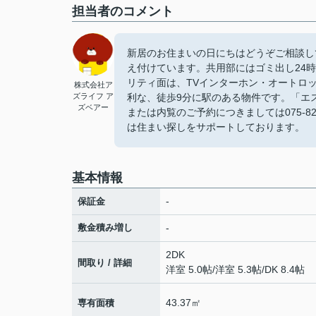
担当者のコメント
新居のお住まいの日にちはどうぞご相談し
え付けています。共用部にはゴミ出し24
リティ面は、TVインターホン・オートロ
株式会社ア
ズライフ ア
利な、徒歩9分に駅のある物件です。「エ
ズベアー
または内覧のご予約につきましては075-8
は住まい探しをサポートしております。
基本情報
-
保証金
敷金積み増し
-
2DK
間取り / 詳細
洋室 5.0帖
/
洋室 5.3帖
/
DK 8.4帖
43.37㎡
専有面積