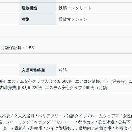
鉄筋コンクリート
建物構造
賃貸マンション
種別
月額保証料：1.5％
相談
入居可能時期
00円 エステム安心クラブ入会金:5,500円 エアコン清掃／台（退去時）:
円 室内清掃費用:6万6,220円 エステム安心クラブ:990円（月額）
人不要 / ２人入居可 / バリアフリー / 分譲タイプ / ルームシェア可 / 女
 / フローリング / ベランダ / バルコニー / 都市ガス / 公営水道 / 公共下
ーター / 電気有 / 駐輪場 / バイク置場あり / 敷地内ごみ置き場 / 外観タ