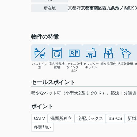
京都府
京都市南区
西九条池ノ内町
93
所在地
物件の特徴
バストイレ
室内洗濯機
TVモニタ付
カウンター
独立洗面台
浴室乾燥機
別
置場
きインター
キッチン
ホン
セールスポイント
稀少なペット可（小型犬2匹までＯＫ）、築浅・分譲
ポイント
CATV
洗面所独立
宅配ボックス
BS･CS
新婚
多頭飼い