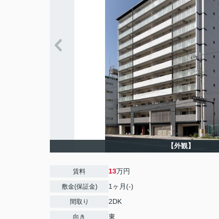
【外観】
13
万円
賃料
1ヶ月(-)
敷金(保証金)
2DK
間取り
東
向き