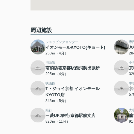
周辺施設
ショッピングセンター
専
イオンモールKYOTO(キョート)
京
250ｍ（4分）
2
消防署
小
南消防署京都駅西消防出張所
京
295ｍ（4分）
3
映画館
中
T・ジョイ京都 イオンモール
京
KYOTO店
5
343ｍ（5分）
銀行
大
三菱UFJ銀行京都駅前支店
龍
820ｍ（11分）
9