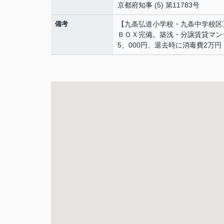
京都府知事 (5) 第11783号
備考
【九条弘道小学校・九条中学校区
ＢＯＸ完備。築浅・分譲賃貸マン
5、000円、退去時に消毒費2万