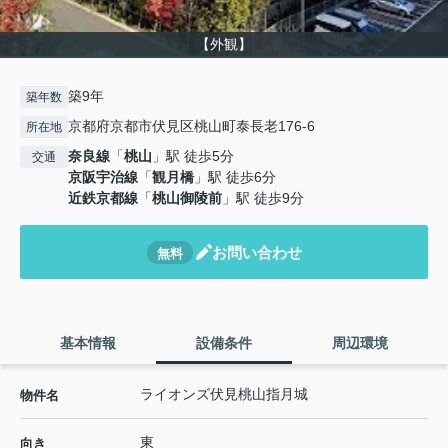
【外観】
築9年
築年数
京都府京都市伏見区桃山町泰長老176-6
所在地
奈良線
「
桃山
」駅 徒歩5分
交通
京阪宇治線
「
観月橋
」駅 徒歩6分
近鉄京都線
「
桃山御陵前
」駅 徒歩9分
お問い合わせ
無料
基本情報
設備条件
周辺環境
ライオンズ伏見桃山指月城
物件名
東
向き