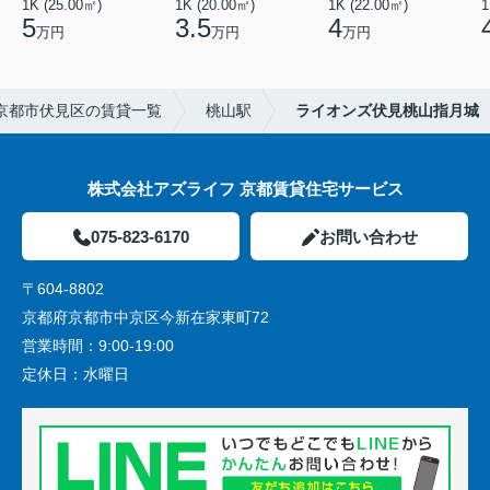
1K (25.00㎡)
1K (20.00㎡)
1K (22.00㎡)
1
5
3.5
4
万円
万円
万円
京都市伏見区の賃貸一覧
桃山駅
ライオンズ伏見桃山指月城
株式会社アズライフ 京都賃貸住宅サービス
075-823-6170
お問い合わせ
〒604-8802
京都府京都市中京区今新在家東町72
営業時間：
9:00-19:00
定休日：
水曜日