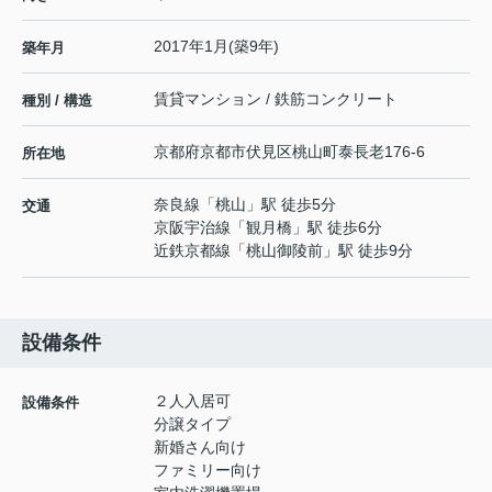
2017年1月(築9年)
築年月
賃貸マンション / 鉄筋コンクリート
種別 / 構造
京都府
京都市伏見区
桃山町泰長老
176-6
所在地
奈良線
「
桃山
」駅 徒歩5分
交通
京阪宇治線
「
観月橋
」駅 徒歩6分
近鉄京都線
「
桃山御陵前
」駅 徒歩9分
設備条件
２人入居可
設備条件
分譲タイプ
新婚さん向け
ファミリー向け