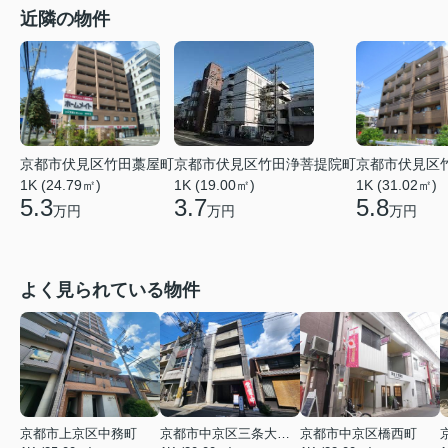
近隣の物件
京都市伏見区竹田藁屋町
京都市伏見区竹田浄菩提院町
京都市伏見区
1K (24.79㎡)
1K (19.00㎡)
1K (31.02㎡)
5.3
3.7
5.8
万円
万円
万円
よく見られている物件
京都市上京区中務町
京都市中京区三条大宮町
京都市中京区橋西町