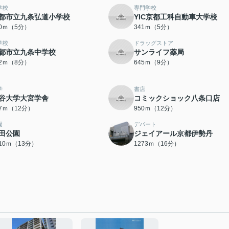
学校
専門学校
都市立九条弘道小学校
YIC京都工科自動車大学校
30ｍ（5分）
341ｍ（5分）
学校
ドラッグストア
都市立九条中学校
サンライフ薬局
72ｍ（8分）
645ｍ（9分）
学
書店
谷大学大宮学舎
コミックショック八条口店
17ｍ（12分）
950ｍ（12分）
園
デパート
田公園
ジェイアール京都伊勢丹
010ｍ（13分）
1273ｍ（16分）