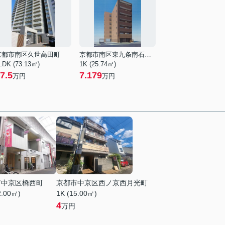
京都市南区久世高田町
京都市南区東九条南石田町
LDK (73.13㎡)
1K (25.74㎡)
7.5
7.179
万円
万円
市中京区橋西町
京都市中京区西ノ京西月光町
2.00㎡)
1K (15.00㎡)
4
万円