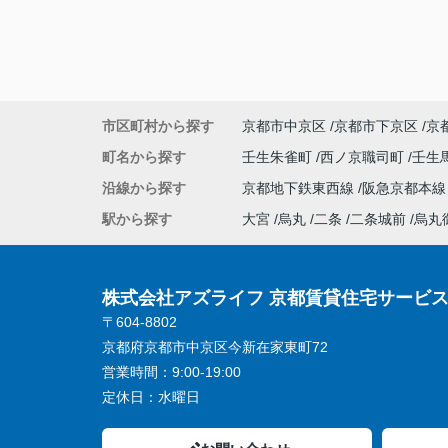
市区町村から探す
京都市中京区
京都市下京区
京
町名から探す
壬生朱雀町
西ノ京職司町
壬生
沿線から探す
京都地下鉄東西線
阪急京都本
駅から探す
大宮
烏丸
二条
二条城前
烏丸
株式会社アズライフ 京都賃貸住宅サービ
〒604-8802
京都府京都市中京区今新在家東町72
営業時間：
9:00-19:00
定休日：
水曜日