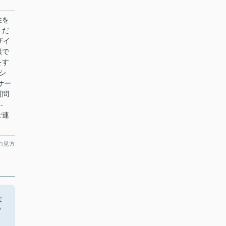
性を
くだ
ザイ
供で
をす
シ
サー
質問
-
にご連
の見方
な
で