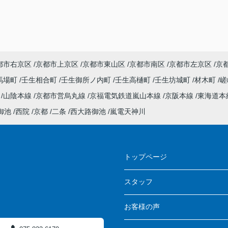
都市右京区
京都市上京区
京都市東山区
京都市南区
京都市左京区
京
馬場町
壬生相合町
壬生御所ノ内町
壬生高樋町
壬生坊城町
材木町
嵯
線
山陰本線
京都市営烏丸線
京福電気鉄道嵐山本線
京阪本線
東海道本
御池
西院
京都
二条
西大路御池
嵐電天神川
ス
トップページ
スタッフ
お客様の声