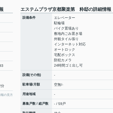
報
エステムプラザ京都聚楽第 粋邸の詳細情報
設備条件
エレベーター
駐輪場
バイク置場あり
敷地内ごみ置き場
外観タイル張り
インターネット対応
オートロック
宅配ボックス
防犯カメラ
24時間ゴミ出し可
93
設備(その他)
-
駐車場/月額
空無/-
2分
用途地域
-
情報の見方
募集戸数 / 総戸数
- / 59戸