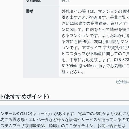
取引態様
仲介
備考
外観タイル張りは、マンションの個
引き出すことができます。是非ご覧
さい11階建ての高層建築。造りとデ
ンに関して、自信をもって情報を提
きるマンションです。よくお出かけ
る方にも便利な、2駅利用可能なマン
ョンです。アズライフ 京都賃貸住宅
ビススタッフが不動産に関してのご
を、丁寧にお応え致します。075-823
6170/info@azlife.co.jpまでお気軽
絡ください。
情報
(おすすめポイント)
ンモールKYOTO(キョート)」があります。電車での移動がより便利に
地内ごみ置き場・エレベータなど様々な設備やサービスが揃っているの
エステムプラザ京都聚楽第 粋邸」のここがイチオシ。お問い合わせは