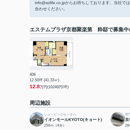
info@azlife.co.jpからお待ちしておりま
合わせください。
エステムプラザ京都聚楽第 粋邸で募集中
406
12.50坪 (41.33㎡)
12.8
万円(10240円/坪)
周辺施設
ショッピングセンター
専
イオンモールKYOTO(キョート)
京
250ｍ（4分）
2