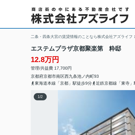
二条・四条大宮の賃貸情報のことなら株式会社アズライフ
エステムプラザ京都聚楽第 粋邸
12.8万円
管理/共益費 17,700円
京都府
京都市南区
西九条池ノ内町
93
東海道本線「京都」駅徒歩9分
近鉄京都線「東寺」
1
/
2