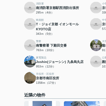
消防署
小
南消防署京都駅西消防出張所
京
295ｍ（4分）
3
映画館
中
T・ジョイ京都 イオンモール
京
KYOTO店
5
343ｍ（5分）
警察
大
南警察署 下殿田交番
龍
763ｍ（10分）
9
家電製品
公
Joshin(ジョーシン) 九条烏丸店
殿
953ｍ（12分）
1
市役所・区役所
京都市南区役所
1358ｍ（17分）
近隣の物件