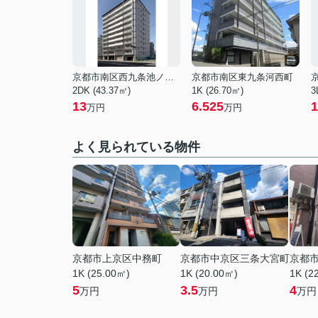
京都市南区西九条池ノ内町
京都市南区東九条河西町
2DK (43.37㎡)
1K (26.70㎡)
3
13
6.525
1
万円
万円
よく見られている物件
京都市上京区中務町
京都市中京区三条大宮町
京都
1K (25.00㎡)
1K (20.00㎡)
1K (2
5
3.5
4
万円
万円
万円