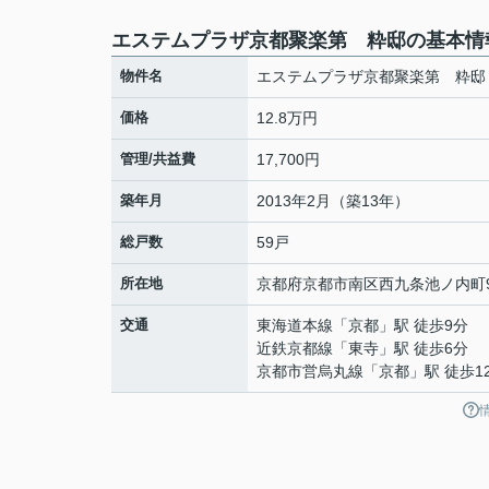
エステムプラザ京都聚楽第 粋邸の基本情
物件名
エステムプラザ京都聚楽第 粋邸
価格
12.8万円
管理/共益費
17,700円
築年月
2013年2月（築13年）
総戸数
59戸
所在地
京都府
京都市南区
西九条池ノ内町
交通
東海道本線
「
京都
」駅 徒歩9分
近鉄京都線
「
東寺
」駅 徒歩6分
京都市営烏丸線
「
京都
」駅 徒歩1