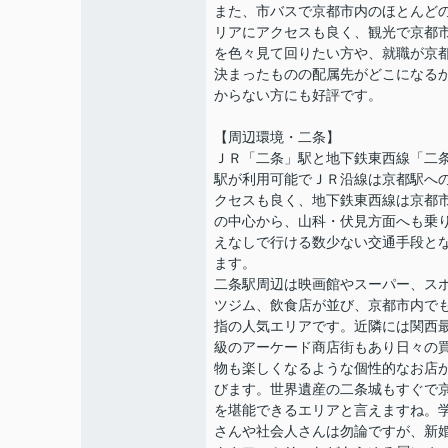
また、市バスで京都市内のほとんど
リアにアクセスも良く、観光で京都
を色々見て回りたい方や、就職が京
決まったものの配属先がどこになる
からない方にも好評です。
【周辺環境・二条】
ＪＲ「二条」駅と地下鉄東西線「二
駅が利用可能でＪＲ沿線は京都駅へ
クセスも良く、地下鉄東西線は京都
の中心から、山科・伏見方面へも乗
えなしで行ける数少ない交通手段と
ます。
二条駅周辺は映画館やスーパー、ス
ツジム、飲食店が並び、京都市内で
指の人気エリアです。近隣には関西
級のアーケード商店街もあり日々の
物も楽しくなるような個性的なお店
びます。世界遺産の二条城もすぐで
を堪能できるエリアと言えますね。
さんや社会人さんは勿論ですが、新