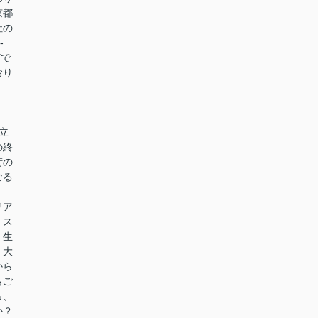
京都
社の
-
どで
おり
立
の終
街の
なる
リア
、ス
。生
、大
から
もご
ら、
か？