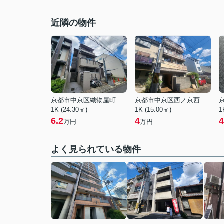
近隣の物件
京都市中京区織物屋町
京都市中京区西ノ京西月光町
1K (24.30㎡)
1K (15.00㎡)
1
6.2
4
4
万円
万円
よく見られている物件