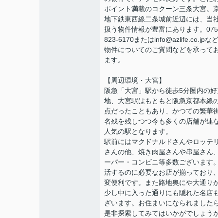
ポイント満載のコクーン三条大宮。
地下鉄東西線二条城前近辺には、当
扱う物件情報が豊富にあります。075
823-6170またはinfo@azlife.co.jpな
物件についてのご質問などを承って
ます。
【周辺環境・大宮】
阪急「大宮」駅から徒歩5分圏内の好
地、大宮駅はもともと阪急京都本線
点だったこともあり、かつての繁華
名残を残しつつ今も多くの店舗が連
人気の駅となります。
駅前にはマクドナルドさんやロッテ
さんの他、焼き肉屋さんや串屋さん
ーパー・コンビニ等多数ございます
活するのに必要なお店が揃っており
変便利です。また路地奥にや大通り
少し中に入った通りにも隠れた名店
ざいます。お住まいになられました
是非探索してみてはいかがでしょう