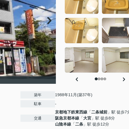
1988年11月(築37年)
築年
-
駐車
京都地下鉄東西線
「
二条城前
」駅 徒歩7
阪急京都本線
「
大宮
」駅 徒歩8分
交通
山陰本線
「
二条
」駅 徒歩12分