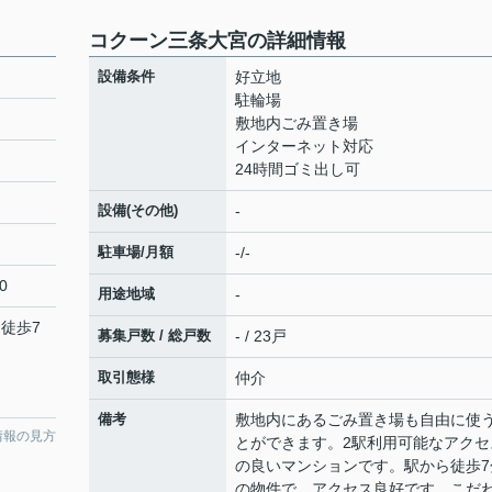
コクーン三条大宮の詳細情報
設備条件
好立地
駐輪場
敷地内ごみ置き場
インターネット対応
24時間ゴミ出し可
設備(その他)
-
駐車場/月額
-/-
0
用途地域
-
 徒歩7
募集戸数 / 総戸数
- / 23戸
取引態様
仲介
備考
敷地内にあるごみ置き場も自由に使
情報の見方
とができます。2駅利用可能なアクセ
の良いマンションです。駅から徒歩7
の物件で、アクセス良好です。こだ