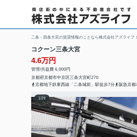
二条・四条大宮の賃貸情報のことなら株式会社アズライフ
コクーン三条大宮
4.6万円
管理/共益費 6,000円
京都府
京都市中京区
三条大宮町
270
京都地下鉄東西線「二条城前」駅徒歩7分
阪急京都
1
/
29