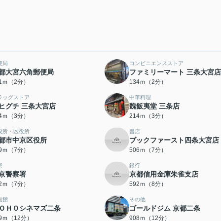
便局
コンビニエンスストア
都大宮六角郵便局
ファミリーマート 三条大宮店
01ｍ（2分）
134ｍ（2分）
ラッグストア
中華料理
ヒグチ 三条大宮店
魏飯夷堂 三条店
84ｍ（3分）
214ｍ（3分）
役所・区役所
書店
都市中京区役所
ブックファースト四条大宮店
89ｍ（7分）
506ｍ（7分）
察
銀行
京警察署
京都信用金庫朱雀支店
42ｍ（7分）
592ｍ（8分）
画館
その他
ＯＨＯシネマズ二条
ゴールドジム 京都二条
89ｍ（12分）
908ｍ（12分）