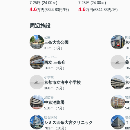
7.25坪 (24.00㎡)
7.25坪 (24.00㎡)
4.6
4.6
万円(6344.83円/坪)
万円(6344.83円/坪)
周辺施設
公園
郵
三条大宮公園
京
31ｍ（1分）
1
スーパー
ド
西友 三条店
薬
163ｍ（3分）
1
小学校
市
京都市立洛中小学校
京
360ｍ（5分）
4
消防署
警
中京消防署
中
510ｍ（7分）
5
総合病院
映
シミズ四条大宮クリニック
Ｔ
783ｍ（10分）
8