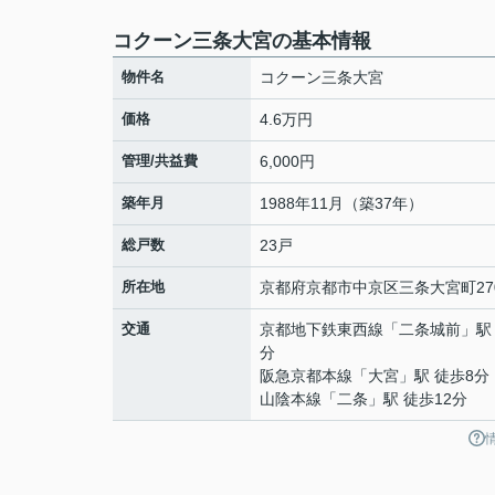
コクーン三条大宮の基本情報
物件名
コクーン三条大宮
価格
4.6万円
管理/共益費
6,000円
築年月
1988年11月（築37年）
総戸数
23戸
所在地
京都府
京都市中京区
三条大宮町
27
交通
京都地下鉄東西線
「
二条城前
」駅
分
阪急京都本線
「
大宮
」駅 徒歩8分
山陰本線
「
二条
」駅 徒歩12分