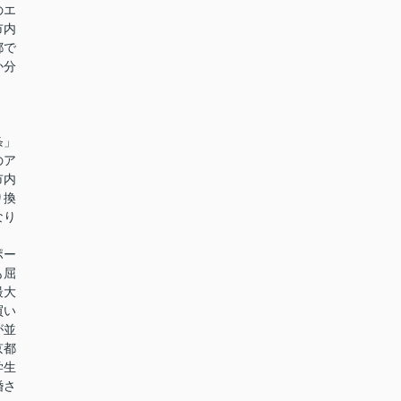
のエ
市内
都で
か分
条」
のア
市内
り換
なり
ポー
も屈
最大
買い
が並
京都
学生
婚さ