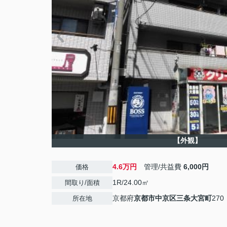
【外観】
4.6万円
管理/共益費
6,000円
価格
1R/24.00㎡
間取り/面積
京都府
京都市中京区
三条大宮町
270
所在地