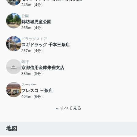
248ｍ（4分）
公園
錦坊城児童公園
265ｍ（4分）
ドラッグストア
スギドラッグ 千本三条店
287ｍ（4分）
銀行
京都信用金庫朱雀支店
385ｍ（5分）
スーパー
フレスコ 三条店
404ｍ（6分）
すべて見る
地図