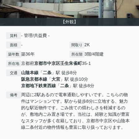
【外観】
- 管理/共益費 -
賃料
-
2K
面積
間取り
築36年
3階/4階建
築年数
所在階
京都府
京都市中京区
壬生朱雀町
35-1
所在地
山陰本線
「
二条
」駅 徒歩8分
交通
阪急京都本線
「
大宮
」駅 徒歩10分
京都地下鉄東西線
「
二条
」駅 徒歩8分
周辺に2駅あるので電車通勤しやすいです。こちらの物
備考
件はマンションです。駅から徒歩8分に立地する、魅力
的な駅近物件です。ごみ捨ての煩わしさを軽減するの
が、敷地内ごみ置き場です。当社は、経験と知識が豊富
なスタッフが多く在籍しており、京都市中京区や山陰本
線二条付近の物件情報も豊富に取り扱っております。