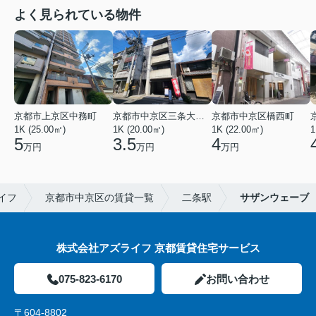
よく見られている物件
京都市上京区中務町
京都市中京区三条大宮町
京都市中京区橋西町
1K (25.00㎡)
1K (20.00㎡)
1K (22.00㎡)
1
5
3.5
4
万円
万円
万円
イフ
京都市中京区の賃貸一覧
二条駅
サザンウェーブ
株式会社アズライフ 京都賃貸住宅サービス
075-823-6170
お問い合わせ
〒604-8802