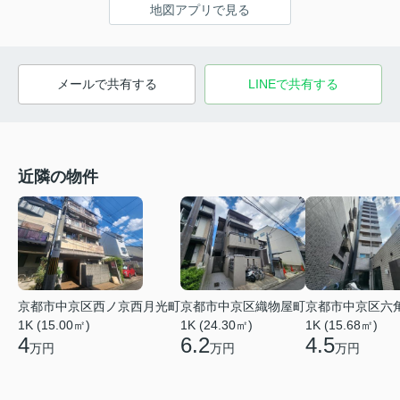
地図アプリで見る
メールで共有する
LINEで共有する
近隣の物件
京都市中京区西ノ京西月光町
京都市中京区織物屋町
京都市中京区六
1K (15.00㎡)
1K (24.30㎡)
1K (15.68㎡)
4
6.2
4.5
万円
万円
万円