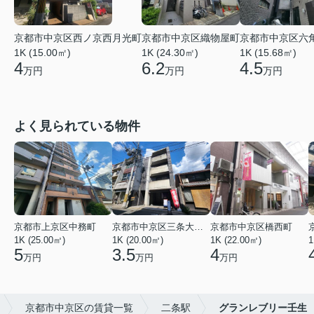
京都市中京区西ノ京西月光町
京都市中京区織物屋町
京都市中京区六
1K (15.00㎡)
1K (24.30㎡)
1K (15.68㎡)
4
6.2
4.5
万円
万円
万円
よく見られている物件
京都市上京区中務町
京都市中京区三条大宮町
京都市中京区橋西町
1K (25.00㎡)
1K (20.00㎡)
1K (22.00㎡)
1
5
3.5
4
万円
万円
万円
京都市中京区の賃貸一覧
二条駅
グランレブリー壬生