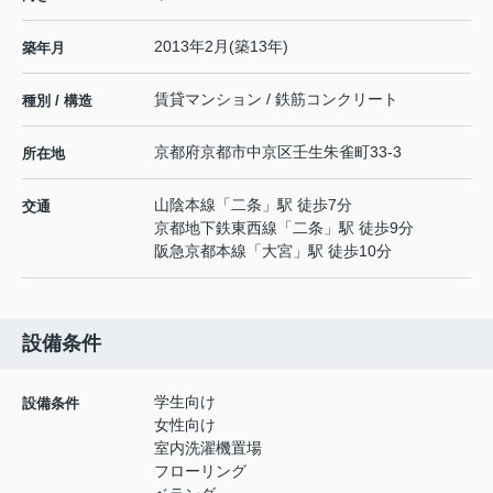
2013年2月(築13年)
築年月
賃貸マンション / 鉄筋コンクリート
種別 / 構造
京都府
京都市中京区
壬生朱雀町
33-3
所在地
山陰本線
「
二条
」駅 徒歩7分
交通
京都地下鉄東西線
「
二条
」駅 徒歩9分
阪急京都本線
「
大宮
」駅 徒歩10分
設備条件
学生向け
設備条件
女性向け
室内洗濯機置場
フローリング