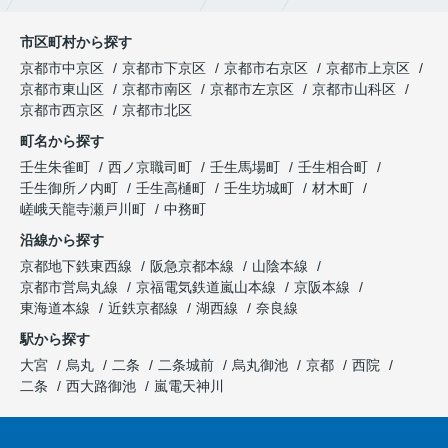
市区町村から探す
京都市中京区
京都市下京区
京都市右京区
京都市上京区
京都市東山区
京都市南区
京都市左京区
京都市山科区
京都市西京区
京都市北区
町名から探す
壬生朱雀町
西ノ京職司町
壬生馬場町
壬生相合町
壬生御所ノ内町
壬生高樋町
壬生坊城町
材木町
嵯峨天龍寺瀬戸川町
中務町
沿線から探す
京都地下鉄東西線
阪急京都本線
山陰本線
京都市営烏丸線
京福電気鉄道嵐山本線
京阪本線
東海道本線
近鉄京都線
湖西線
奈良線
駅から探す
大宮
烏丸
二条
二条城前
烏丸御池
京都
西院
二条
西大路御池
嵐電天神川