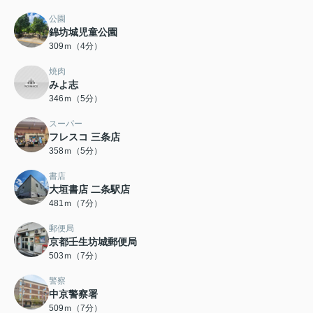
公園
錦坊城児童公園
309ｍ（4分）
焼肉
みよ志
346ｍ（5分）
スーパー
フレスコ 三条店
358ｍ（5分）
書店
大垣書店 二条駅店
481ｍ（7分）
郵便局
京都壬生坊城郵便局
503ｍ（7分）
警察
中京警察署
509ｍ（7分）