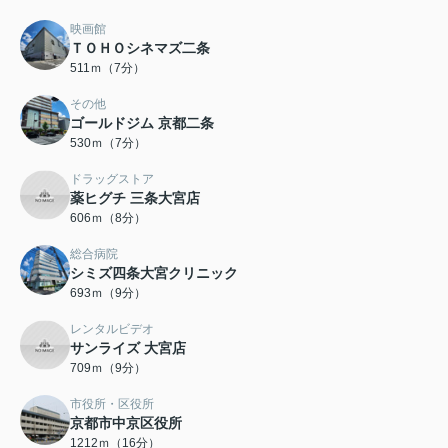
映画館
ＴＯＨＯシネマズ二条
511ｍ（7分）
その他
ゴールドジム 京都二条
530ｍ（7分）
ドラッグストア
薬ヒグチ 三条大宮店
606ｍ（8分）
総合病院
シミズ四条大宮クリニック
693ｍ（9分）
レンタルビデオ
サンライズ 大宮店
709ｍ（9分）
市役所・区役所
京都市中京区役所
1212ｍ（16分）