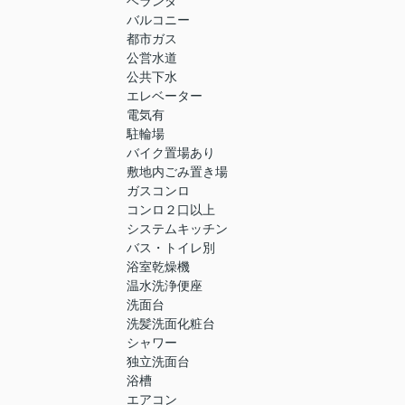
ベランダ
バルコニー
都市ガス
公営水道
公共下水
エレベーター
電気有
駐輪場
バイク置場あり
敷地内ごみ置き場
ガスコンロ
コンロ２口以上
システムキッチン
バス・トイレ別
浴室乾燥機
温水洗浄便座
洗面台
洗髪洗面化粧台
シャワー
独立洗面台
浴槽
エアコン