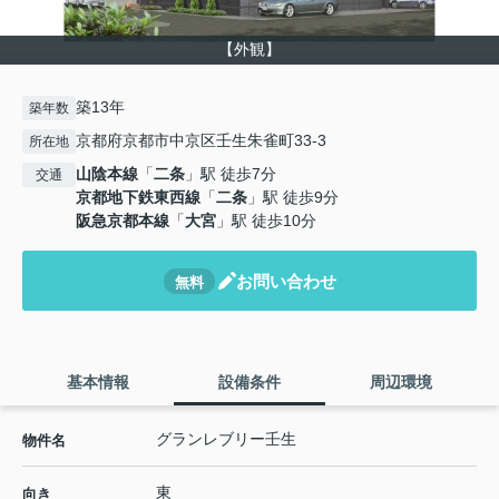
【外観】
築13年
築年数
京都府京都市中京区壬生朱雀町33-3
所在地
山陰本線
「
二条
」駅 徒歩7分
交通
京都地下鉄東西線
「
二条
」駅 徒歩9分
阪急京都本線
「
大宮
」駅 徒歩10分
お問い合わせ
無料
基本情報
設備条件
周辺環境
グランレブリー壬生
物件名
東
向き