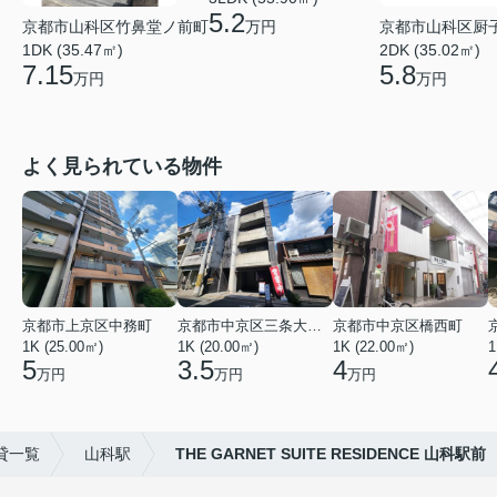
5.2
京都市山科区竹鼻堂ノ前町
京都市山科区厨
万円
1DK (35.47㎡)
2DK (35.02㎡)
7.15
5.8
万円
万円
よく見られている物件
京都市上京区中務町
京都市中京区三条大宮町
京都市中京区橋西町
1K (25.00㎡)
1K (20.00㎡)
1K (22.00㎡)
1
5
3.5
4
万円
万円
万円
貸一覧
山科駅
THE GARNET SUITE RESIDENCE 山科駅前