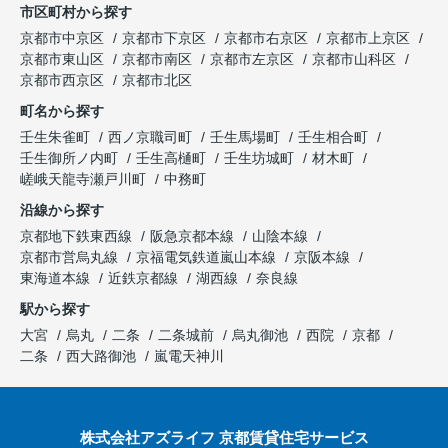
市区町村から探す
京都市中京区
京都市下京区
京都市右京区
京都市上京区
京都市東山区
京都市南区
京都市左京区
京都市山科区
京都市西京区
京都市北区
町名から探す
壬生朱雀町
西ノ京職司町
壬生馬場町
壬生相合町
壬生御所ノ内町
壬生高樋町
壬生坊城町
材木町
嵯峨天龍寺瀬戸川町
中務町
沿線から探す
京都地下鉄東西線
阪急京都本線
山陰本線
京都市営烏丸線
京福電気鉄道嵐山本線
京阪本線
東海道本線
近鉄京都線
湖西線
奈良線
駅から探す
大宮
烏丸
二条
二条城前
烏丸御池
西院
京都
二条
西大路御池
嵐電天神川
株式会社アズライフ 京都賃貸住宅サービス