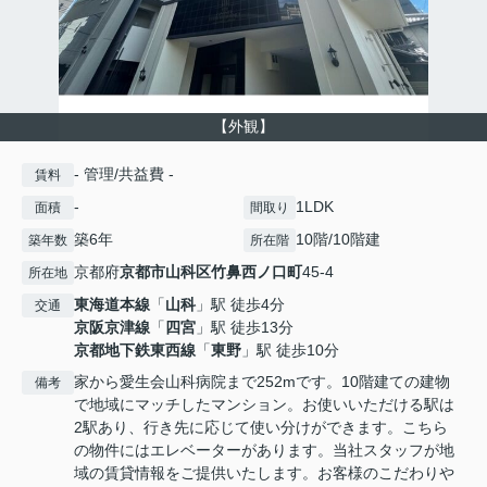
【外観】
- 管理/共益費 -
賃料
-
1LDK
面積
間取り
築6年
10階/10階建
築年数
所在階
京都府
京都市山科区
竹鼻西ノ口町
45-4
所在地
東海道本線
「
山科
」駅 徒歩4分
交通
京阪京津線
「
四宮
」駅 徒歩13分
京都地下鉄東西線
「
東野
」駅 徒歩10分
家から愛生会山科病院まで252mです。10階建ての建物
備考
で地域にマッチしたマンション。お使いいただける駅は
2駅あり、行き先に応じて使い分けができます。こちら
の物件にはエレベーターがあります。当社スタッフが地
域の賃貸情報をご提供いたします。お客様のこだわりや