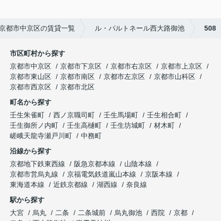
京都市中京区の賃貸一覧
ル・パルトネール西大路御池
508
市区町村から探す
京都市中京区
京都市下京区
京都市右京区
京都市上京区
京都市東山区
京都市南区
京都市左京区
京都市山科区
京都市西京区
京都市北区
町名から探す
壬生朱雀町
西ノ京職司町
壬生馬場町
壬生相合町
壬生御所ノ内町
壬生高樋町
壬生坊城町
材木町
嵯峨天龍寺瀬戸川町
中務町
沿線から探す
京都地下鉄東西線
阪急京都本線
山陰本線
京都市営烏丸線
京福電気鉄道嵐山本線
京阪本線
東海道本線
近鉄京都線
湖西線
奈良線
駅から探す
大宮
烏丸
二条
二条城前
烏丸御池
西院
京都