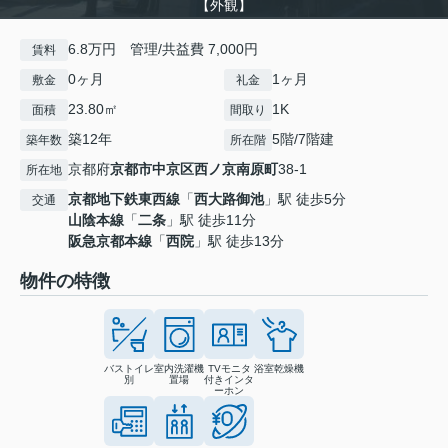
【外観】
6.8万円 管理/共益費 7,000円
賃料
0ヶ月
1ヶ月
敷金
礼金
23.80㎡
1K
面積
間取り
築12年
5階/7階建
築年数
所在階
京都府
京都市中京区
西ノ京南原町
38-1
所在地
京都地下鉄東西線
「
西大路御池
」駅 徒歩5分
交通
山陰本線
「
二条
」駅 徒歩11分
阪急京都本線
「
西院
」駅 徒歩13分
物件の特徴
バストイレ
室内洗濯機
TVモニタ
浴室乾燥機
別
置場
付きインタ
ーホン