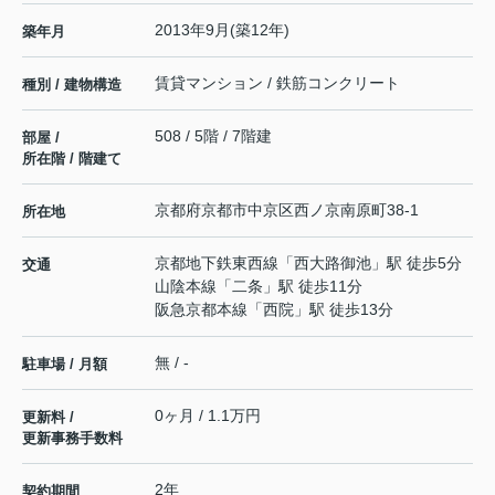
2013年9月(築12年)
築年月
賃貸マンション / 鉄筋コンクリート
種別 / 建物構造
508 / 5階 / 7階建
部屋 /
所在階 / 階建て
京都府
京都市中京区
西ノ京南原町
38-1
所在地
京都地下鉄東西線
「
西大路御池
」駅 徒歩5分
交通
山陰本線
「
二条
」駅 徒歩11分
阪急京都本線
「
西院
」駅 徒歩13分
無 / -
駐車場 / 月額
0ヶ月 / 1.1万円
更新料 /
更新事務手数料
2年
契約期間