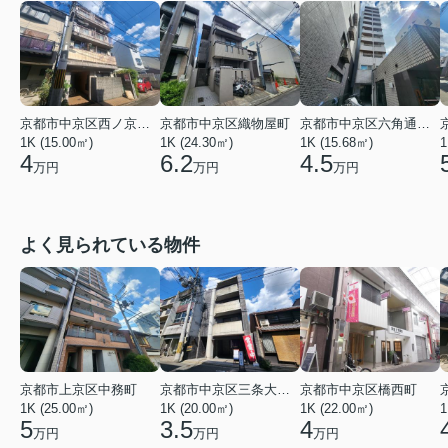
京都市中京区西ノ京西月光町
京都市中京区織物屋町
京都市中京区六角通室町西入玉蔵町
1K (15.00㎡)
1K (24.30㎡)
1K (15.68㎡)
1
4
6.2
4.5
万円
万円
万円
よく見られている物件
京都市上京区中務町
京都市中京区三条大宮町
京都市中京区橋西町
1K (25.00㎡)
1K (20.00㎡)
1K (22.00㎡)
1
5
3.5
4
万円
万円
万円