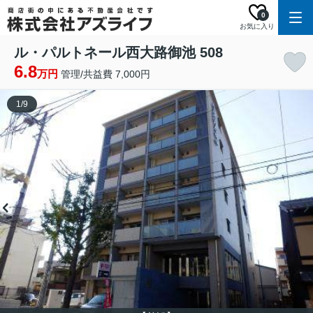
0
お気に入り
ル・パルトネール西大路御池 508
6.8
万円
管理/共益費 7,000円
1
/
9