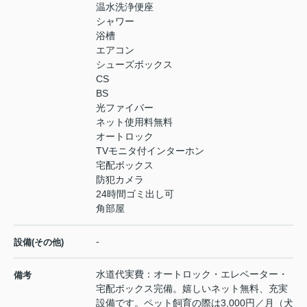
温水洗浄便座
シャワー
浴槽
エアコン
シューズボックス
CS
BS
光ファイバー
ネット使用料無料
オートロック
TVモニタ付インターホン
宅配ボックス
防犯カメラ
24時間ゴミ出し可
角部屋
-
設備(その他)
水道代実費：オートロック・エレベーター・
備考
宅配ボックス完備。嬉しいネット無料、充実
設備です。ペット飼育の際は3,000円／月（犬