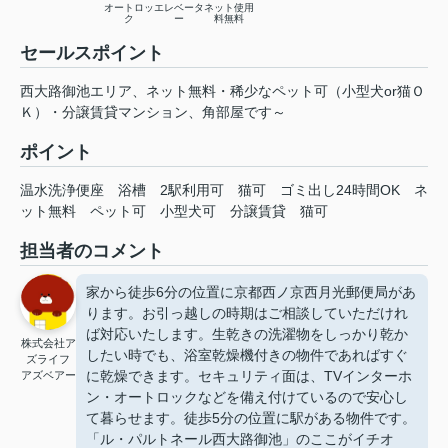
オートロッ
エレベータ
ネット使用
ク
ー
料無料
セールスポイント
西大路御池エリア、ネット無料・稀少なペット可（小型犬or猫Ｏ
Ｋ）・分譲賃貸マンション、角部屋です～
ポイント
温水洗浄便座
浴槽
2駅利用可
猫可
ゴミ出し24時間OK
ネ
ット無料
ペット可
小型犬可
分譲賃貸
猫可
担当者のコメント
家から徒歩6分の位置に京都西ノ京西月光郵便局があ
ります。お引っ越しの時期はご相談していただけれ
ば対応いたします。生乾きの洗濯物をしっかり乾か
株式会社ア
したい時でも、浴室乾燥機付きの物件であればすぐ
ズライフ
に乾燥できます。セキュリティ面は、TVインターホ
アズベアー
ン・オートロックなどを備え付けているので安心し
て暮らせます。徒歩5分の位置に駅がある物件です。
「ル・パルトネール西大路御池」のここがイチオ