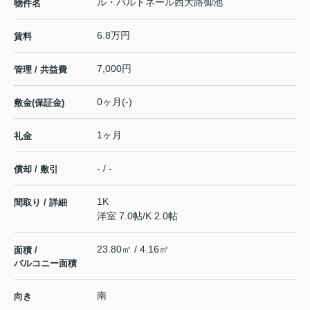
ル・パルトネール西大路御池
物件名
6.8万円
賃料
7,000円
管理 / 共益費
0ヶ月(-)
敷金(保証金)
1ヶ月
礼金
- / -
償却 / 敷引
1K
間取り / 詳細
洋室 7.0帖
/
K 2.0帖
23.80㎡ / 4.16㎡
面積 /
バルコニー面積
南
向き