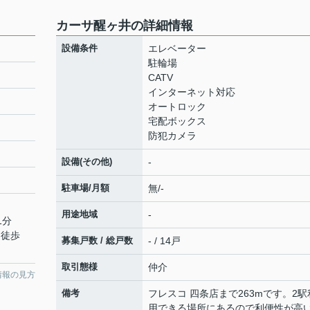
カーサ醒ヶ井の詳細情報
設備条件
エレベーター
駐輪場
CATV
インターネット対応
オートロック
宅配ボックス
防犯カメラ
設備(その他)
-
駐車場/月額
無/-
用途地域
-
1分
 徒歩
募集戸数 / 総戸数
- / 14戸
取引態様
仲介
情報の見方
備考
フレスコ 四条店まで263mです。2駅
用できる場所にあるので利便性が高