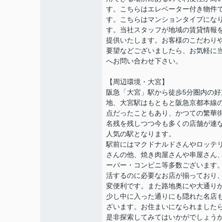
す。こちらはエレベーター付き物件
す。こちらはマンションタイプにな
す。当社スタッフが地域の賃貸情報
提供いたします。お客様のこだわり
要望などございましたら、お気軽に
へお問い合わせ下さい。
【周辺環境・大宮】
阪急「大宮」駅から徒歩5分圏内の好
地、大宮駅はもともと阪急京都本線
点だったこともあり、かつての繁華
名残を残しつつ今も多くの店舗が連
人気の駅となります。
駅前にはマクドナルドさんやロッテ
さんの他、焼き肉屋さんや串屋さん
ーパー・コンビニ等多数ございます
活するのに必要なお店が揃っており
変便利です。また路地奥にや大通り
少し中に入った通りにも隠れた名店
ざいます。お住まいになられました
是非探索してみてはいかがでしょう