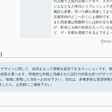
の上映で人気の京都シアター、スポ
ジムなどなど休日にリフレッシュで
施設も多数。市バス網も発達してお
京都市内のどこへ行くにも便利です
また四条通は祇園祭りには鉾が立ち
び、町名にも鉾の名前が入っている
ど、ザ・京都を堪能できるんですよ
情報
)
とデザインに関して、自信をもって情報を提供できるマンションです。
て経路を選べます。特徴的な外観と洗練された設計の内装を持つデザイ
ら、地域に密着した当社へお任せ下さい。当社は、多種多様な賃貸情報
ましたら、お気軽にご連絡下さい。