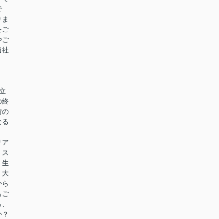
で
りま
をご
やご
当社
立
の終
街の
なる
リア
、ス
。生
、大
から
もご
ら、
か？