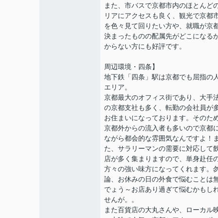
また、市バスで京都市内のほとんど
リアにアクセスも良く、観光で京都
を色々見て回りたい方や、就職が京
決まったものの配属先がどこになる
からない方にも好評です。
周辺環境・四条】
地下鉄「四条」駅は京都でも屈指の
エリア。
京都最大のオフィス街であり、大手
の京都支社も多く、転勤の会社員が
お住まいになっております。そのた
京都外からの流入者も多いので京都
ながら都会的な雰囲気なんですよ！
た、サラリーマンの需要に対応して
店が多く集まりますので、単身赴任
方々の強い味方になってくれます。
論、お休みの日の外食で悩むことは
でょう～お店あり過ぎて悩むかもし
せんが。。
また百貨店の大丸さんや、ローカル