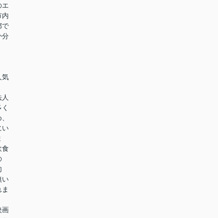
のエ
市内
都で
か分
人気
法人
多く
め、
にい
ま
飲食
の
勿
無い
れま
映画