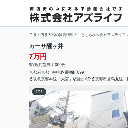
二条・四条大宮の賃貸情報のことなら株式会社アズライフ
カーサ醒ヶ井
7万円
管理/共益費 7,000円
京都府
京都市中京区
藤西町
599
阪急京都本線「大宮」駅徒歩6分
京都市営烏丸線「
1
/
28