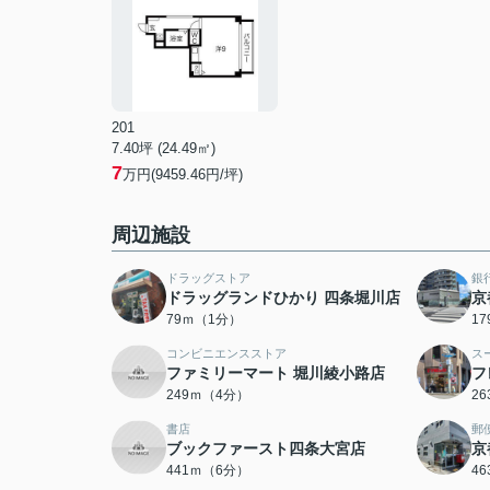
201
7.40坪 (24.49㎡)
7
万円(9459.46円/坪)
周辺施設
ドラッグストア
銀
ドラッグランドひかり 四条堀川店
京
79ｍ（1分）
1
コンビニエンスストア
ス
ファミリーマート 堀川綾小路店
フ
249ｍ（4分）
2
書店
郵
ブックファースト四条大宮店
京
441ｍ（6分）
4