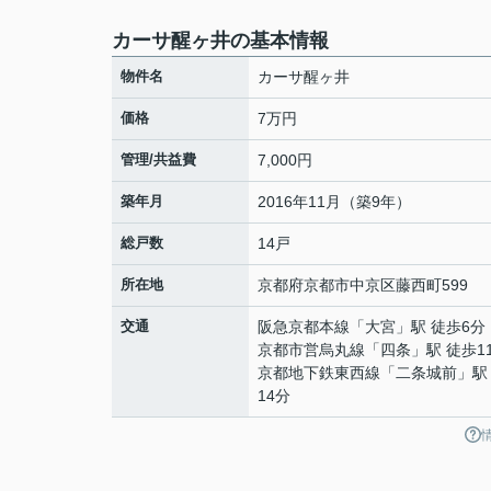
カーサ醒ヶ井の基本情報
物件名
カーサ醒ヶ井
価格
7万円
管理/共益費
7,000円
築年月
2016年11月（築9年）
総戸数
14戸
所在地
京都府
京都市中京区
藤西町
599
交通
阪急京都本線
「
大宮
」駅 徒歩6分
京都市営烏丸線
「
四条
」駅 徒歩1
京都地下鉄東西線
「
二条城前
」駅
14分