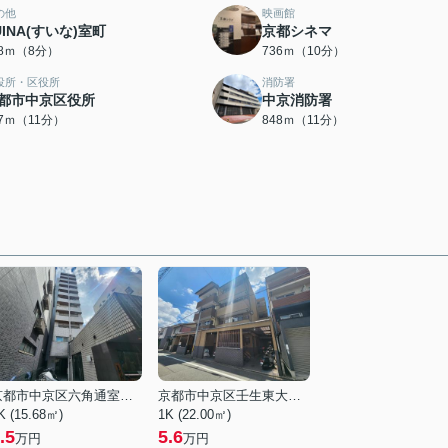
の他
映画館
UINA(すいな)室町
京都シネマ
38ｍ（8分）
736ｍ（10分）
役所・区役所
消防署
都市中京区役所
中京消防署
27ｍ（11分）
848ｍ（11分）
京都市中京区六角通室町西入玉蔵町
京都市中京区壬生東大竹町
K (15.68㎡)
1K (22.00㎡)
.5
5.6
万円
万円