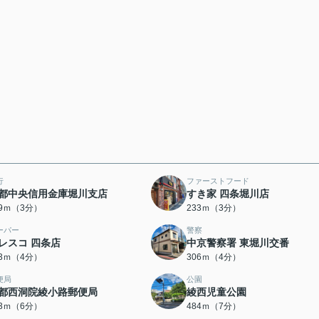
行
ファーストフード
都中央信用金庫堀川支店
すき家 四条堀川店
79ｍ（3分）
233ｍ（3分）
ーパー
警察
レスコ 四条店
中京警察署 東堀川交番
63ｍ（4分）
306ｍ（4分）
便局
公園
都西洞院綾小路郵便局
綾西児童公園
63ｍ（6分）
484ｍ（7分）