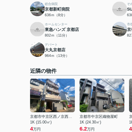
総合病院
そ
京都新町病院
S
636ｍ（8分）
6
ホームセンター
市
東急ハンズ 京都店
京
802ｍ（11分）
8
デパート
大丸京都店
964ｍ（13分）
近隣の物件
京都市中京区西ノ京西月光町
京都市中京区織物屋町
1K (15.00㎡)
1K (24.30㎡)
1
4
6.2
4
万円
万円