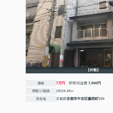
【外観】
7万円
管理/共益費
7,000円
価格
1R/24.49㎡
間取り/面積
京都府
京都市中京区
藤西町
599
所在地