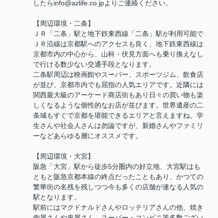
したらinfo@azlife.co.jpよりご連絡ください。
【周辺環境・二条】
ＪＲ「二条」駅と地下鉄東西線「二条」駅が利用可能で
ＪＲ沿線は京都駅へのアクセスも良く、地下鉄東西線は
京都市内の中心から、山科・伏見方面へも乗り換えなし
で行ける数少ない交通手段となります。
二条駅周辺は映画館やスーパー、スポーツジム、飲食店
が並び、京都市内でも屈指の人気エリアです。近隣には
関西最大級のアーケード商店街もあり日々の買い物も楽
しくなるような個性的なお店が並びます。世界遺産の二
条城もすぐで京都を堪能できるエリアと言えますね。学
生さんや社会人さんは勿論ですが、新婚さんやファミリ
ーなどあらゆる層にオススメです。
【周辺環境・大宮】
阪急「大宮」駅から徒歩5分圏内の好立地、大宮駅はも
ともと阪急京都本線の終点だったこともあり、かつての
繁華街の名残を残しつつ今も多くの店舗が連なる人気の
駅となります。
駅前にはマクドナルドさんやロッテリアさんの他、焼き
肉屋さんや串屋さん、スーパー・コンビニ等多数ござい