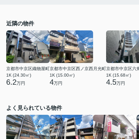
近隣の物件
京都市中京区織物屋町
京都市中京区西ノ京西月光町
京都市中京区六
1K (24.30㎡)
1K (15.00㎡)
1K (15.68㎡)
6.2
4
4.5
万円
万円
万円
よく見られている物件