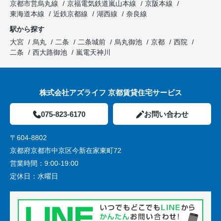
京都市営烏丸線
京福電気鉄道嵐山本線
京阪本線
東海道本線
近鉄京都線
湖西線
奈良線
駅から探す
大宮
烏丸
二条
二条城前
烏丸御池
京都
西院
二条
西大路御池
嵐電天神川
株式会社アズライフ 京都賃貸住宅サービス
075-823-6170
お問い合わせ
〒604-8802
京都府京都市中京区今新在家東町72
営業時間：
9:00-19:00
定休日：
水曜日