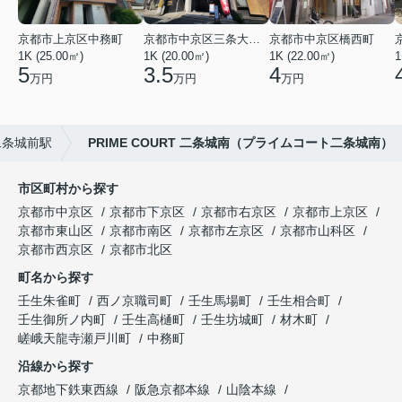
京都市上京区中務町
京都市中京区三条大宮町
京都市中京区橋西町
1K (25.00㎡)
1K (20.00㎡)
1K (22.00㎡)
1
5
3.5
4
万円
万円
万円
二条城前駅
PRIME COURT 二条城南（プライムコート二条城南）
市区町村から探す
京都市中京区
京都市下京区
京都市右京区
京都市上京区
京都市東山区
京都市南区
京都市左京区
京都市山科区
京都市西京区
京都市北区
町名から探す
壬生朱雀町
西ノ京職司町
壬生馬場町
壬生相合町
壬生御所ノ内町
壬生高樋町
壬生坊城町
材木町
嵯峨天龍寺瀬戸川町
中務町
沿線から探す
京都地下鉄東西線
阪急京都本線
山陰本線