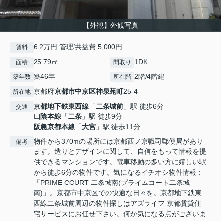
【外観】外観写真
6.2万円 管理/共益費 5,000円
賃料
25.79㎡
1DK
面積
間取り
築46年
2階/4階建
築年数
所在階
京都府
京都市中京区
神泉苑町
25-4
所在地
京都地下鉄東西線
「
二条城前
」駅 徒歩6分
交通
山陰本線
「
二条
」駅 徒歩9分
阪急京都本線
「
大宮
」駅 徒歩11分
物件から370mの場所には京都西ノ京職司郵便局があり
備考
ます。造りとデザインに関して、自信をもって情報を提
供できるマンションです。電車移動の多い方に嬉しい駅
から徒歩6分の物件です。気になるイチオシ物件情報：
「PRIME COURT 二条城南(プライムコート二条城
南)」。京都市中京区での快適な日々を。京都地下鉄東
西線二条城前周辺の物件探しはアズライフ 京都賃貸住
宅サービスにお任せ下さい。何か気になる点がございま