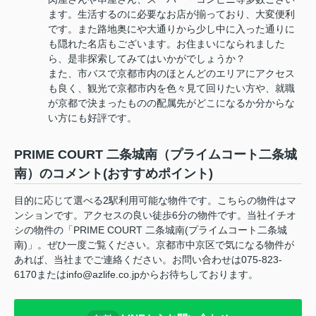
ます。生活するのに必要なお店が揃っており、大変便利
です。また路地奥にや大通りから少し中に入った通りに
も隠れた名店もございます。お住まいになられました
ら、是非探索してみてはいかがでしょうか？
また、市バスで京都市内のほとんどのエリアにアクセス
も良く、観光で京都市内を色々見て回りたい方や、就職
が京都で決まったものの配属先がどこになるか分からな
い方にも好評です。
PRIME COURT 二条城南（プライムコート二条城
南）のコメント(おすすめポイント)
目的に応じて選べる2駅利用可能な物件です。こちらの物件はマ
ンションです。アクセスの良い徒歩6分の物件です。当社イチオ
シの物件の「PRIME COURT 二条城南(プライムコート二条城
南)」。ぜひ一度ご覧ください。京都市中京区で気になる物件が
あれば、当社までご連絡ください。お問い合わせは075-823-
6170またはinfo@azlife.co.jpからお待ちしております。