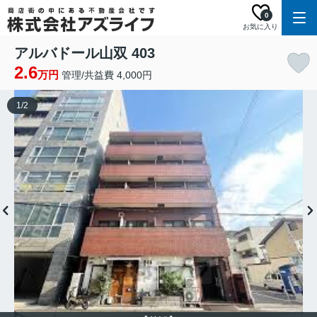
0
お気に入り
アルバドール山双 403
2.6
万円
管理/共益費 4,000円
1
/
2