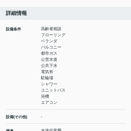
詳細情報
高齢者相談
設備条件
フローリング
ベランダ
バルコニー
都市ガス
公営水道
公共下水
電気有
駐輪場
シャワー
ユニットバス
浴槽
エアコン
-
設備(その他)
水道代実費
備考