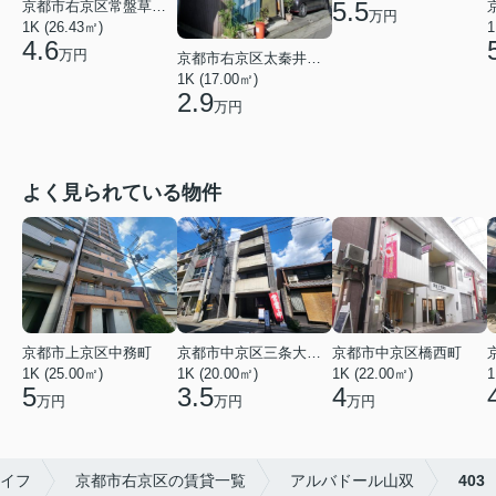
5.5
京都市右京区常盤草木町
万円
1K (26.43㎡)
1
4.6
万円
京都市右京区太秦井戸ケ尻町
1K (17.00㎡)
2.9
万円
よく見られている物件
京都市上京区中務町
京都市中京区三条大宮町
京都市中京区橋西町
1K (25.00㎡)
1K (20.00㎡)
1K (22.00㎡)
1
5
3.5
4
万円
万円
万円
イフ
京都市右京区の賃貸一覧
アルバドール山双
403