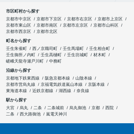
市区町村から探す
京都市中京区
京都市下京区
京都市右京区
京都市上京区
京都市東山区
京都市南区
京都市左京区
京都市山科区
京都市西京区
京都市北区
町名から探す
壬生朱雀町
西ノ京職司町
壬生馬場町
壬生相合町
壬生御所ノ内町
壬生高樋町
壬生坊城町
材木町
嵯峨天龍寺瀬戸川町
中務町
沿線から探す
京都地下鉄東西線
阪急京都本線
山陰本線
京都市営烏丸線
京福電気鉄道嵐山本線
京阪本線
東海道本線
近鉄京都線
湖西線
奈良線
駅から探す
大宮
烏丸
二条
二条城前
烏丸御池
京都
西院
二条
西大路御池
嵐電天神川