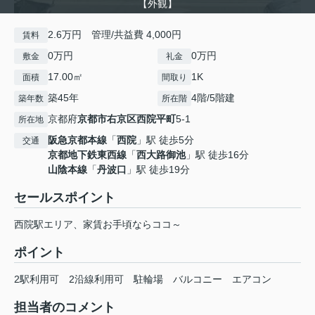
【外観】
2.6万円 管理/共益費 4,000円
賃料
0万円
0万円
敷金
礼金
17.00㎡
1K
面積
間取り
築45年
4階/5階建
築年数
所在階
京都府
京都市右京区
西院平町
5-1
所在地
阪急京都本線
「
西院
」駅 徒歩5分
交通
京都地下鉄東西線
「
西大路御池
」駅 徒歩16分
山陰本線
「
丹波口
」駅 徒歩19分
セールスポイント
西院駅エリア、家賃お手頃ならココ～
ポイント
2駅利用可
2沿線利用可
駐輪場
バルコニー
エアコン
担当者のコメント