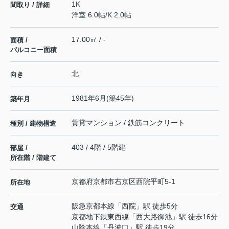
1K
間取り / 詳細
洋室 6.0帖
/
K 2.0帖
17.00㎡ / -
面積 /
バルコニー面積
北
向き
1981年6月(築45年)
築年月
賃貸マンション / 鉄筋コンクリート
種別 / 建物構造
403 / 4階 / 5階建
部屋 /
所在階 / 階建て
京都府
京都市右京区
西院平町
5-1
所在地
阪急京都本線
「
西院
」駅 徒歩5分
交通
京都地下鉄東西線
「
西大路御池
」駅 徒歩16分
山陰本線
「
丹波口
」駅 徒歩19分