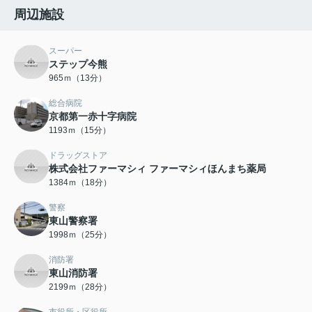
周辺施設
スーパー
ステップ今熊
965ｍ（13分）
総合病院
京都第一赤十字病院
1193ｍ（15分）
ドラッグストア
株式会社ファーマシィ ファーマシィほんまち薬局
1384ｍ（18分）
警察
東山警察署
1998ｍ（25分）
消防署
東山消防署
2199ｍ（28分）