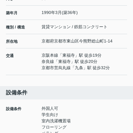
1990年3月(築36年)
築年月
賃貸マンション / 鉄筋コンクリート
種別 / 構造
京都府
京都市東山区
今熊野総山町
1-14
所在地
京阪本線
「
東福寺
」駅 徒歩19分
交通
奈良線
「
東福寺
」駅 徒歩20分
京都市営烏丸線
「
九条
」駅 徒歩32分
設備条件
外国人可
設備条件
学生向け
室内洗濯機置場
フローリング