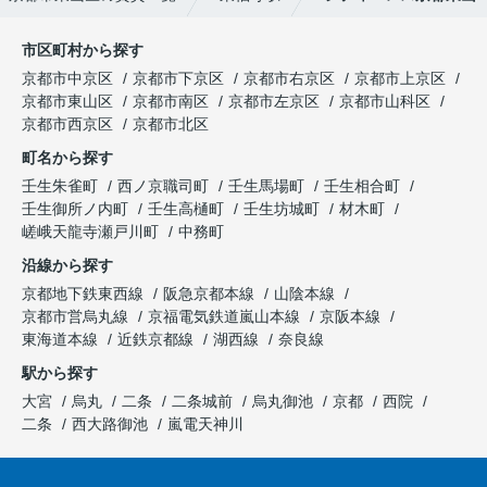
市区町村から探す
京都市中京区
京都市下京区
京都市右京区
京都市上京区
京都市東山区
京都市南区
京都市左京区
京都市山科区
京都市西京区
京都市北区
町名から探す
壬生朱雀町
西ノ京職司町
壬生馬場町
壬生相合町
壬生御所ノ内町
壬生高樋町
壬生坊城町
材木町
嵯峨天龍寺瀬戸川町
中務町
沿線から探す
京都地下鉄東西線
阪急京都本線
山陰本線
京都市営烏丸線
京福電気鉄道嵐山本線
京阪本線
東海道本線
近鉄京都線
湖西線
奈良線
駅から探す
大宮
烏丸
二条
二条城前
烏丸御池
京都
西院
二条
西大路御池
嵐電天神川