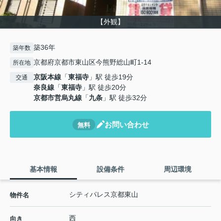
【外観】
築36年
築年数
京都府京都市東山区今熊野総山町1-14
所在地
京阪本線
「
東福寺
」駅 徒歩19分
交通
奈良線
「
東福寺
」駅 徒歩20分
京都市営烏丸線
「
九条
」駅 徒歩32分
お問い合わせ
無料
基本情報
設備条件
周辺環境
シティパレス京都東山
物件名
西
向き