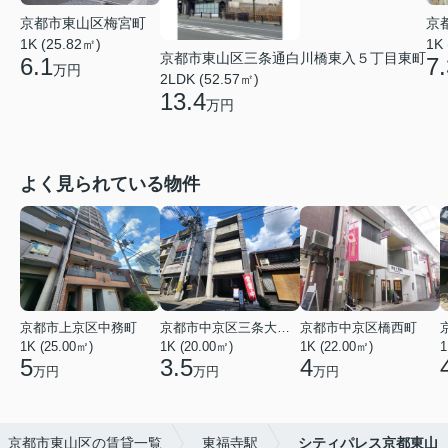
京都市東山区梅宮町
京
1K (25.82㎡)
1K
京都市東山区三条通白川橋東入５丁目東町
6.1
7.
万円
2LDK (52.57㎡)
13.4
万円
よく見られている物件
京都市上京区中務町
京都市中京区三条大宮町
京都市中京区橋西町
1K (25.00㎡)
1K (20.00㎡)
1K (22.00㎡)
1
5
3.5
4
万円
万円
万円
京都市東山区の賃貸一覧
東福寺駅
シティパレス京都東山