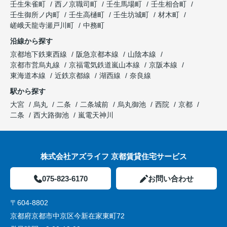
壬生朱雀町
西ノ京職司町
壬生馬場町
壬生相合町
壬生御所ノ内町
壬生高樋町
壬生坊城町
材木町
嵯峨天龍寺瀬戸川町
中務町
沿線から探す
京都地下鉄東西線
阪急京都本線
山陰本線
京都市営烏丸線
京福電気鉄道嵐山本線
京阪本線
東海道本線
近鉄京都線
湖西線
奈良線
駅から探す
大宮
烏丸
二条
二条城前
烏丸御池
西院
京都
二条
西大路御池
嵐電天神川
株式会社アズライフ 京都賃貸住宅サービス
075-823-6170
お問い合わせ
〒604-8802
京都府京都市中京区今新在家東町72