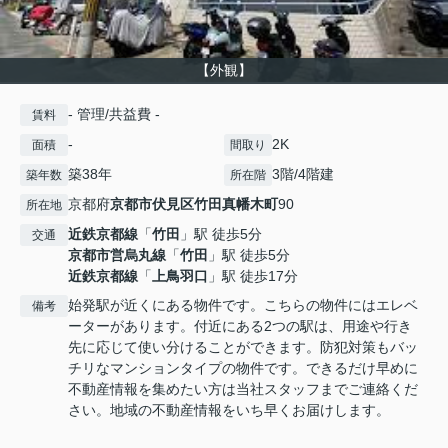
【外観】
- 管理/共益費 -
賃料
-
2K
面積
間取り
築38年
3階/4階建
築年数
所在階
京都府
京都市伏見区
竹田真幡木町
90
所在地
近鉄京都線
「
竹田
」駅 徒歩5分
交通
京都市営烏丸線
「
竹田
」駅 徒歩5分
近鉄京都線
「
上鳥羽口
」駅 徒歩17分
始発駅が近くにある物件です。こちらの物件にはエレベ
備考
ーターがあります。付近にある2つの駅は、用途や行き
先に応じて使い分けることができます。防犯対策もバッ
チリなマンションタイプの物件です。できるだけ早めに
不動産情報を集めたい方は当社スタッフまでご連絡くだ
さい。地域の不動産情報をいち早くお届けします。