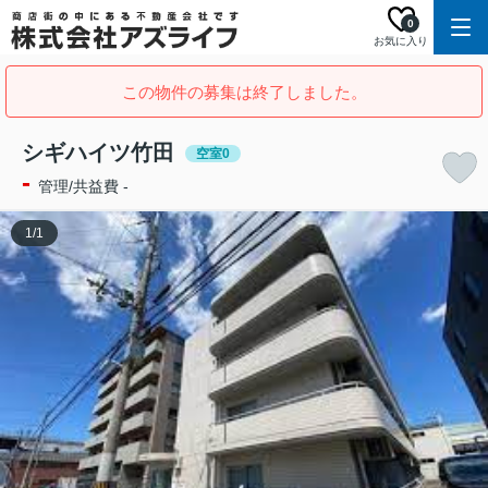
0
お気に入り
この物件の募集は終了しました。
シギハイツ竹田
空室0
-
管理/共益費 -
1
/
1