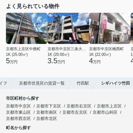
よく見られている物件
京都市上京区中務町
京都市中京区三条大宮町
京都市中京区橋西町
1K (25.00㎡)
1K (20.00㎡)
1K (22.00㎡)
1
5
3.5
4
万円
万円
万円
イフ
京都市伏見区の賃貸一覧
竹田駅
シギハイツ竹田
市区町村から探す
京都市中京区
京都市下京区
京都市右京区
京都市上京区
京都市東山区
京都市南区
京都市左京区
京都市山科区
京都市西京区
京都市北区
町名から探す