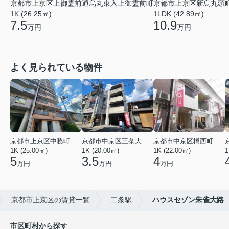
京都市上京区上御霊前通烏丸東入上御霊前町
京都市上京区新烏丸頭
1K (26.25㎡)
1LDK (42.89㎡)
7.5
10.9
万円
万円
よく見られている物件
京都市上京区中務町
京都市中京区三条大宮町
京都市中京区橋西町
1K (25.00㎡)
1K (20.00㎡)
1K (22.00㎡)
1
5
3.5
4
万円
万円
万円
京都市上京区の賃貸一覧
二条駅
ハウスセゾン朱雀大路
市区町村から探す