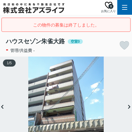
0
お気に入り
この物件の募集は終了しました。
ハウスセゾン朱雀大路
空室0
-
管理/共益費 -
1
/
5