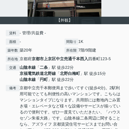
【外観】
- 管理/共益費 -
賃料
-
1K
面積
間取り
築20年
7階/9階建
築年数
所在階
京都府
京都市上京区
中立売通千本西入
四番町123-5
所在地
山陰本線
「
二条
」駅 徒歩22分
交通
京福電気鉄道北野線
「
北野白梅町
」駅 徒歩15分
山陰本線
「
円町
」駅 徒歩22分
京都中立売千本郵便局まで歩いてすぐ(徒歩4分)。2駅利
備考
用可能でとても利便性の高いマンションです。こちらは
マンションタイプになります。共用部には敷地内ごみ置
き場・エレベータなど様々な設備やサービスが揃ってい
るので便利です。ぜひ一度見ていただきたい、「ハウス
セゾン朱雀大路」です。山陰本線二条周辺に関すること
なら、アズライフ 京都賃貸住宅サービスまでお問い合