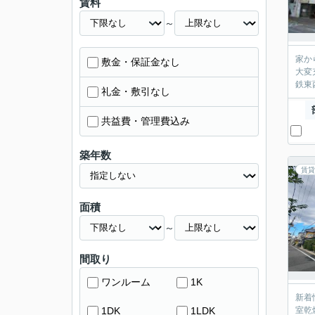
賃料
～
家か
敷金・保証金なし
大変
鉄東
礼金・敷引なし
共益費・管理費込み
築年数
賃貸
面積
～
間取り
ワンルーム
1K
新着
1DK
1LDK
室乾