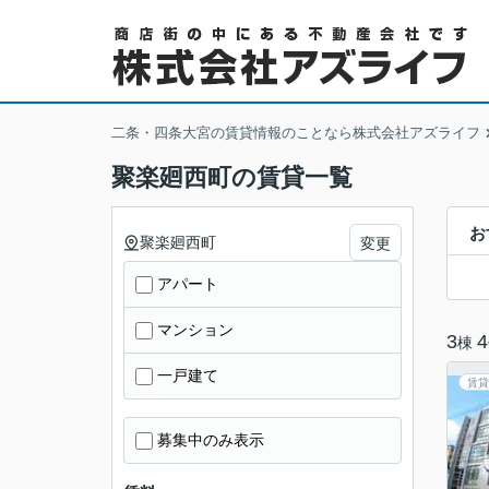
二条・四条大宮の賃貸情報のことなら株式会社アズライフ
聚楽廻西町の賃貸一覧
お
聚楽廻西町
変更
アパート
マンション
3
4
棟
一戸建て
賃貸
募集中のみ表示