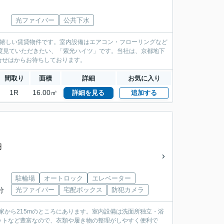
光ファイバー
公共下水
が嬉しい賃貸物件です。室内設備はエアコン・フローリングなど
度見ていただきたい、「紫光ハイツ」です。当社は、京都地下
合せは
からお待ちしております。
間取り
面積
詳細
お気に入り
1R
16.00㎡
詳細を見る
追加する
円
駐輪場
オートロック
エレベーター
分
光ファイバー
宅配ボックス
防犯カメラ
が家から215mのところにあります。室内設備は洗面所独立・浴
ットなど豊富なので、衣類や履き物の整理がしやすく便利で