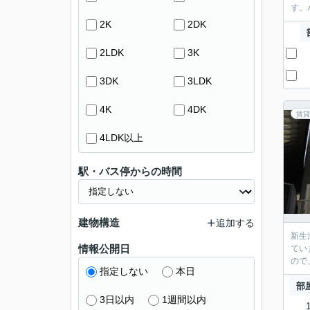
す。
2K
2DK
2LDK
3K
3DK
3LDK
4K
4DK
賃貸
4LDK以上
駅・バス停からの時間
建物構造
追加する
新生
情報公開日
てい
ので
指定しない
本日
部
3日以内
1週間以内