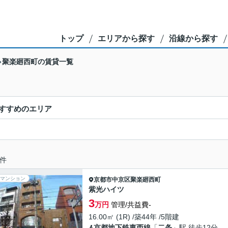
トップ
エリアから探す
沿線から探す
聚楽廻西町の賃貸一覧
すすめのエリア
件
マンション
京都市中京区
聚楽廻西町
紫光ハイツ
3
万円
管理/共益費-
16.00㎡ (1R) /築44年 /5階建
京都地下鉄東西線
「
二条
」駅 徒歩12分