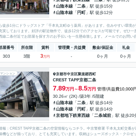
山陰本線
「
二条
」駅 徒歩15分
山陰本線
「
円町
」駅 徒歩12分
ら徒歩1分にドラッグストア「千本丸太町ゆう薬局」があります。住みやすい環境
充実しております。好評の駅近物件で、徒歩12分でのアクセスが可能です。ぜひ一
西線二条付近でお部屋を探す方のお手伝いを一生懸命致します。メールでのお問い
部屋番号
所在階
賃料
管理費・共益費
敷金/保証金
礼金
3
303
3階
-
0ヶ月
0ヶ月
万円
マンション
京都市中京区
聚楽廻西町
CREST TAPP京都二条
7.89
8.5
万円～
万円
管理/共益費10,000
30.26㎡ (2K) /築3年 /5階建
山陰本線
「
二条
」駅 徒歩14分
山陰本線
「
円町
」駅 徒歩14分
京都地下鉄東西線
「
二条城前
」駅 徒歩20
情報：CREST TAPP京都二条の空室情報ならコチラ。中京警察署 千本丸太町交番
燥機などが揃っており、とても充実しています。収納はシューズボックス・クロゼ