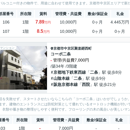
バルコニー付きの物件で、用途に合わせて使用できます。京都市中京区エリアで新たな
部屋番号
所在階
賃料
管理費・共益費
敷金/保証金
礼金
7.89
106
1階
10,000円
0ヶ月
4.445万円
万円
8.5
107
1階
10,000円
0ヶ月
0ヶ月
万円
マンション
京都市中京区
聚楽廻西町
コーポ二条
-
管理/共益費7,000円
/築34年 /3階建
京都地下鉄東西線
「
二条
」駅 徒歩8分
山陰本線
「
二条
」駅 徒歩9分
阪急京都本線
「
西院
」駅 徒歩21分
活を失敗せず、スタートさせたいならこちらの「コーポ二条」はいかがでしょうか
ます。建物のエントランスには防犯対策として優れているオートロック機能が付い
、衣類や履き物の整理がしやすく便利です。フローリングの木の風合いが美しいマン
屋番号
所在階
賃料
管理費・共益費
敷金/保証金
礼金
-
103
1階
7,000円
-
-