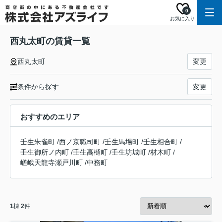
0
お気に入り
西丸太町の賃貸一覧
西丸太町
変更
条件から探す
変更
おすすめのエリア
壬生朱雀町
/
西ノ京職司町
/
壬生馬場町
/
壬生相合町
/
壬生御所ノ内町
/
壬生高樋町
/
壬生坊城町
/
材木町
/
嵯峨天龍寺瀬戸川町
/
中務町
1
棟
2
件