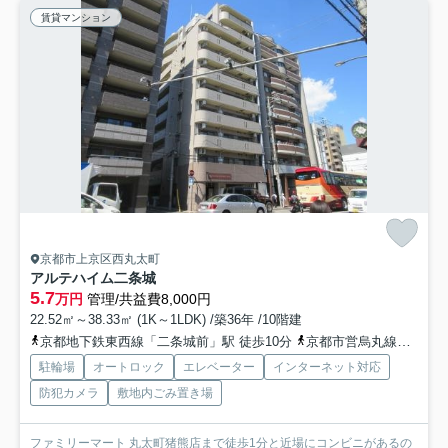
賃貸マンション
京都市上京区西丸太町
アルテハイム二条城
5.7
万円
管理/共益費8,000円
22.52㎡～38.33㎡ (1K～1LDK) /築36年 /10階建
京都地下鉄東西線「二条城前」駅 徒歩10分
京都市営烏丸線「丸太町」駅 徒歩11分
駐輪場
オートロック
エレベーター
インターネット対応
防犯カメラ
敷地内ごみ置き場
ファミリーマート 丸太町猪熊店まで徒歩1分と近場にコンビニがあるの