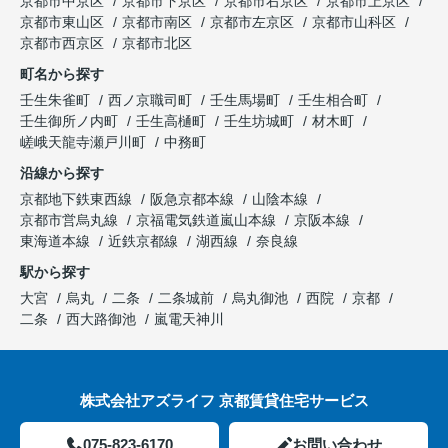
京都市中京区
京都市下京区
京都市右京区
京都市上京区
京都市東山区
京都市南区
京都市左京区
京都市山科区
京都市西京区
京都市北区
町名から探す
壬生朱雀町
西ノ京職司町
壬生馬場町
壬生相合町
壬生御所ノ内町
壬生高樋町
壬生坊城町
材木町
嵯峨天龍寺瀬戸川町
中務町
沿線から探す
京都地下鉄東西線
阪急京都本線
山陰本線
京都市営烏丸線
京福電気鉄道嵐山本線
京阪本線
東海道本線
近鉄京都線
湖西線
奈良線
駅から探す
大宮
烏丸
二条
二条城前
烏丸御池
西院
京都
二条
西大路御池
嵐電天神川
株式会社アズライフ 京都賃貸住宅サービス
075-823-6170
お問い合わせ