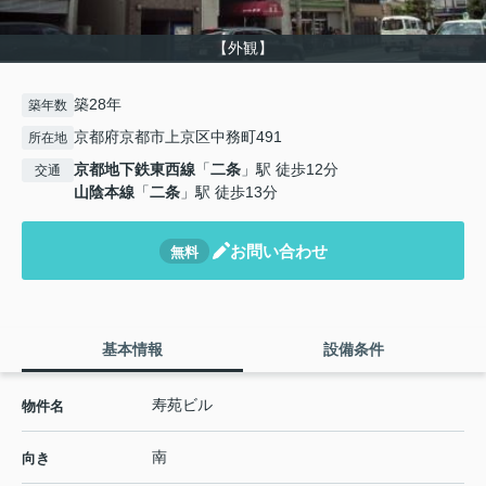
【外観】
築28年
築年数
京都府京都市上京区中務町491
所在地
京都地下鉄東西線
「
二条
」駅 徒歩12分
交通
山陰本線
「
二条
」駅 徒歩13分
お問い合わせ
無料
基本情報
設備条件
寿苑ビル
物件名
南
向き