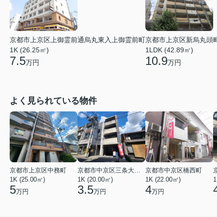
京都市上京区上御霊前通烏丸東入上御霊前町
京都市上京区新烏丸頭
1K (26.25㎡)
1LDK (42.89㎡)
7.5
10.9
万円
万円
よく見られている物件
京都市上京区中務町
京都市中京区三条大宮町
京都市中京区橋西町
1K (25.00㎡)
1K (20.00㎡)
1K (22.00㎡)
1
5
3.5
4
万円
万円
万円