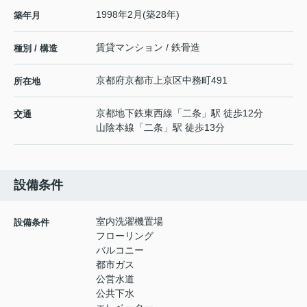
1998年2月(築28年)
築年月
賃貸マンション / 鉄骨造
種別 / 構造
京都府
京都市上京区
中務町
491
所在地
京都地下鉄東西線
「
二条
」駅 徒歩12分
交通
山陰本線
「
二条
」駅 徒歩13分
設備条件
室内洗濯機置場
設備条件
フローリング
バルコニー
都市ガス
公営水道
公共下水