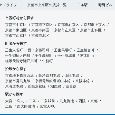
アズライフ
京都市上京区の賃貸一覧
二条駅
寿苑ビル
市区町村から探す
京都市中京区
京都市下京区
京都市右京区
京都市上京区
京都市東山区
京都市南区
京都市左京区
京都市山科区
京都市西京区
京都市北区
町名から探す
壬生朱雀町
西ノ京職司町
壬生馬場町
壬生相合町
壬生御所ノ内町
壬生高樋町
壬生坊城町
材木町
嵯峨天龍寺瀬戸川町
中務町
沿線から探す
京都地下鉄東西線
阪急京都本線
山陰本線
京都市営烏丸線
京福電気鉄道嵐山本線
京阪本線
東海道本線
近鉄京都線
湖西線
奈良線
駅から探す
大宮
烏丸
二条
二条城前
烏丸御池
西院
京都
二条
西大路御池
嵐電天神川