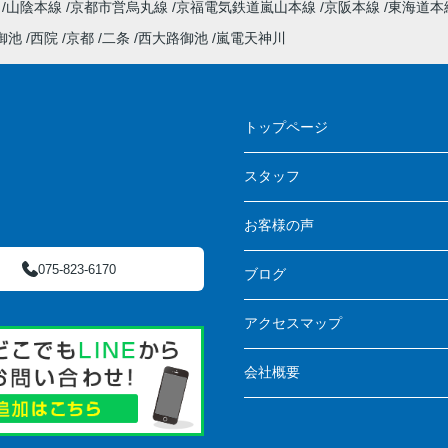
線
山陰本線
京都市営烏丸線
京福電気鉄道嵐山本線
京阪本線
東海道本
御池
西院
京都
二条
西大路御池
嵐電天神川
ス
トップページ
スタッフ
お客様の声
075-823-6170
ブログ
アクセスマップ
会社概要