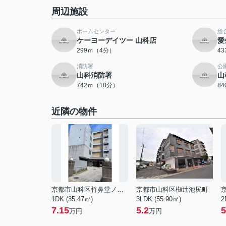
周辺施設
ホームセンター
総
ケーヨーデイツー 山科店
愛
299ｍ（4分）
4
消防署
公
山科消防署
山
742ｍ（10分）
8
近隣の物件
京都市山科区竹鼻堂ノ前町
京都市山科区椥辻池尻町
1DK (35.47㎡)
3LDK (55.90㎡)
2
7.15
5.2
5
万円
万円