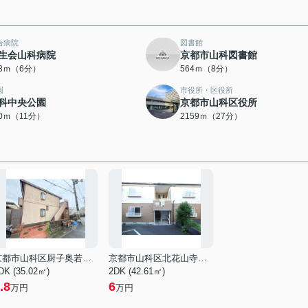
合病院
図書館
生会山科病院
京都市山科図書館
33ｍ（6分）
564ｍ（8分）
園
市役所・区役所
科中央公園
京都市山科区役所
40ｍ（11分）
2159ｍ（27分）
京都市山科区厨子奥若林町
京都市山科区北花山寺内町
DK (35.02㎡)
2DK (42.61㎡)
.8
6
万円
万円