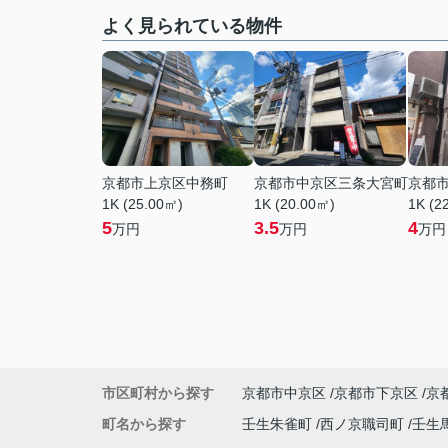
よく見られている物件
京都市上京区中務町
京都市中京区三条大宮町
京都
1K (25.00㎡)
1K (20.00㎡)
1K (2
5
3.5
4
万円
万円
万円
市区町村から探す
京都市中京区
京都市下京区
京
町名から探す
壬生朱雀町
西ノ京職司町
壬生