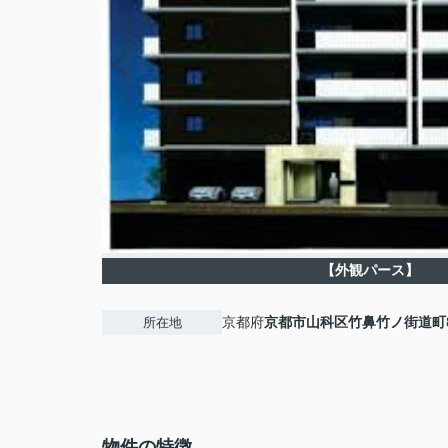
【外観パース】
京都府
京都市山科区
竹鼻竹ノ街道町
所在地
物件の特徴