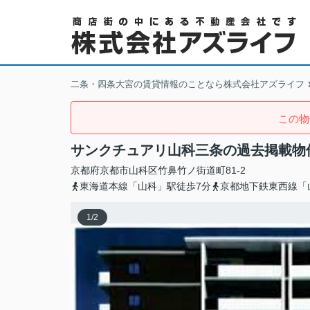
二条・四条大宮の賃貸情報のことなら株式会社アズライフ
この物
サンクチュアリ山科三条の過去掲載物
京都府
京都市山科区
竹鼻竹ノ街道町
81-2
東海道本線「山科」駅徒歩7分
京都地下鉄東西線「
1
/
2