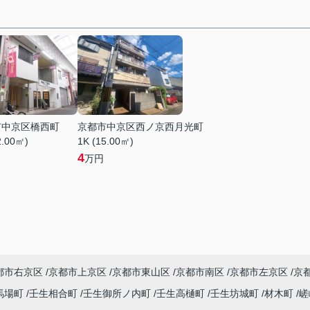
市中京区橋西町
京都市中京区西ノ京西月光町
2.00㎡)
1K (15.00㎡)
4
万円
都市右京区
京都市上京区
京都市東山区
京都市南区
京都市左京区
京
馬場町
壬生相合町
壬生御所ノ内町
壬生高樋町
壬生坊城町
材木町
嵯