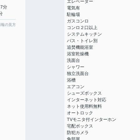
エレベーター
7分
電気有
分
駐輪場
ガスコンロ
情報の見方
コンロ２口以上
システムキッチン
バス・トイレ別
追焚機能浴室
浴室乾燥機
洗面台
シャワー
独立洗面台
浴槽
エアコン
シューズボックス
インターネット対応
ネット使用料無料
オートロック
TVモニタ付インターホン
宅配ボックス
防犯カメラ
角部屋