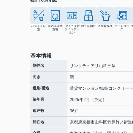
バストイレ
室内洗濯機
TVモニタ付
独立洗面台
浴室乾燥機
オートロッ
別
置場
きインター
ク
ホン
基本情報
物件名
サンクチュアリ山科三条
向き
南
種別/構造
賃貸マンション/鉄筋コンクリー
築年月
2025年2月（予定）
総戸数
36戸
所在地
京都府
京都市山科区
竹鼻竹ノ街道