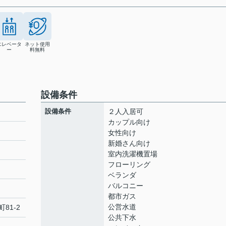
エレベータ
ネット使用
ー
料無料
設備条件
設備条件
２人入居可
カップル向け
女性向け
新婚さん向け
ト
室内洗濯機置場
フローリング
ベランダ
バルコニー
都市ガス
公営水道
町
81-2
公共下水