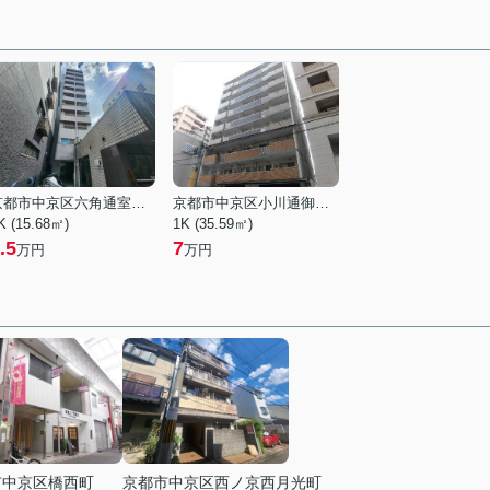
京都市中京区六角通室町西入玉蔵町
京都市中京区小川通御池上る下古城町
K (15.68㎡)
1K (35.59㎡)
.5
7
万円
万円
市中京区橋西町
京都市中京区西ノ京西月光町