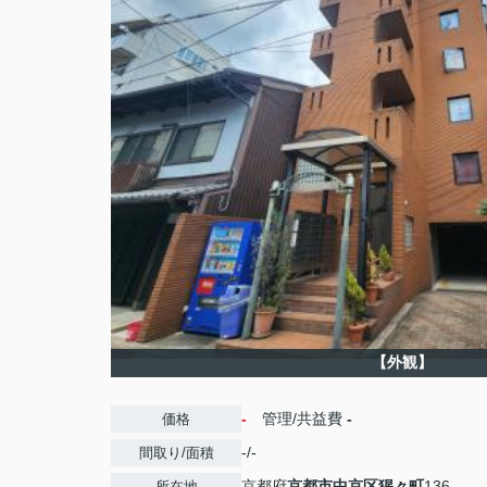
【外観】
-
管理/共益費
-
価格
-/-
間取り/面積
京都府
京都市中京区
猩々町
136
所在地