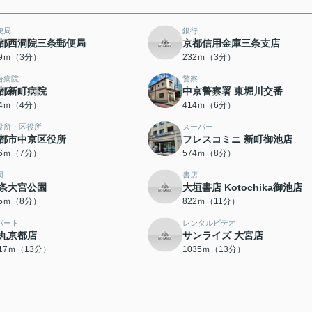
便局
銀行
都西洞院三条郵便局
京都信用金庫三条支店
69ｍ（3分）
232ｍ（3分）
合病院
警察
都新町病院
中京警察署 東堀川交番
04ｍ（4分）
414ｍ（6分）
役所・区役所
スーパー
都市中京区役所
フレスコミニ 新町御池店
56ｍ（7分）
574ｍ（8分）
園
書店
条大宮公園
大垣書店 Kotochika御池店
25ｍ（8分）
822ｍ（11分）
パート
レンタルビデオ
丸京都店
サンライズ 大宮店
017ｍ（13分）
1035ｍ（13分）