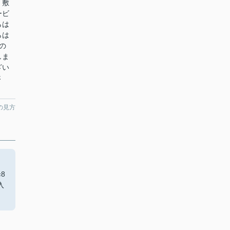
・敷
ービ
らは
らは
の
しま
ざい
さ
の見方
8
入