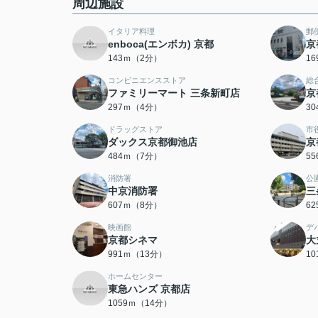
周辺施設
イタリア料理
郵
enboca(エンボカ) 京都
京
143ｍ（2分）
1
コンビニエンスストア
総
ファミリーマート 三条新町店
京
297ｍ（4分）
3
ドラッグストア
市
ダックス京都御池店
京
484ｍ（7分）
5
消防署
公
中京消防署
三
607ｍ（8分）
6
映画館
デ
京都シネマ
大
991ｍ（13分）
1
ホームセンター
東急ハンズ 京都店
1059ｍ（14分）