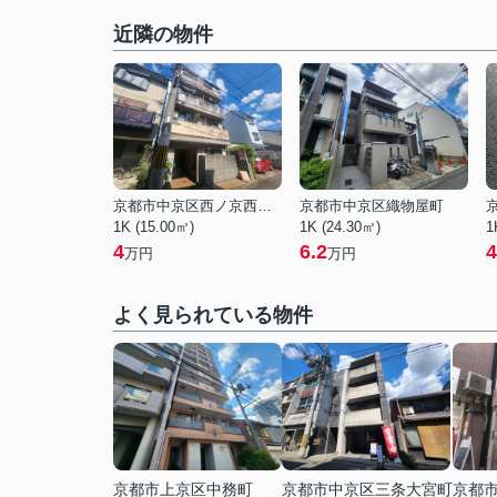
近隣の物件
京都市中京区西ノ京西月光町
京都市中京区織物屋町
1K (15.00㎡)
1K (24.30㎡)
1
4
6.2
4
万円
万円
よく見られている物件
京都市上京区中務町
京都市中京区三条大宮町
京都