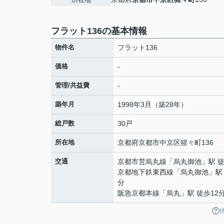
フラット136の基本情報
物件名
フラット136
価格
-
管理/共益費
-
築年月
1998年3月（築28年）
総戸数
30戸
所在地
京都府
京都市中京区
猩々町
136
交通
京都市営烏丸線
「
烏丸御池
」駅 
京都地下鉄東西線
「
烏丸御池
」駅
分
阪急京都本線
「
烏丸
」駅 徒歩12