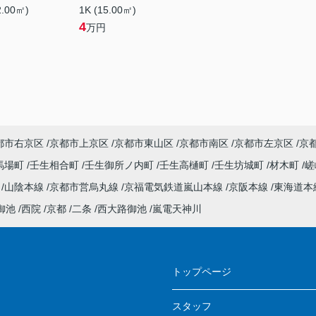
2.00㎡)
1K (15.00㎡)
4
万円
都市右京区
京都市上京区
京都市東山区
京都市南区
京都市左京区
京
馬場町
壬生相合町
壬生御所ノ内町
壬生高樋町
壬生坊城町
材木町
嵯
線
山陰本線
京都市営烏丸線
京福電気鉄道嵐山本線
京阪本線
東海道本
御池
西院
京都
二条
西大路御池
嵐電天神川
ス
トップページ
スタッフ