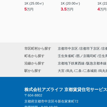
1K (25.00㎡)
1K (20.00㎡)
1K (2
5
3.5
4
万円
万円
万円
市区町村から探す
京都市中京区
京都市下京区
京
町名から探す
壬生朱雀町
西ノ京職司町
壬生
沿線から探す
京都地下鉄東西線
阪急京都本
駅から探す
大宮
烏丸
二条
二条城前
烏丸
株式会社アズライフ 京都賃貸住宅サービ
〒604-8802
京都府京都市中京区今新在家東町72