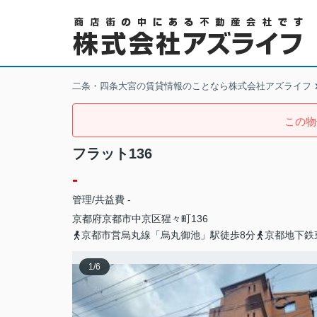
二条・四条大宮の賃貸情報のことなら株式会社アズライフ
この物
フラット136
-
管理/共益費 -
京都府
京都市中京区
猩々町
136
京都市営烏丸線「烏丸御池」駅徒歩8分
京都地下鉄
1
/
6