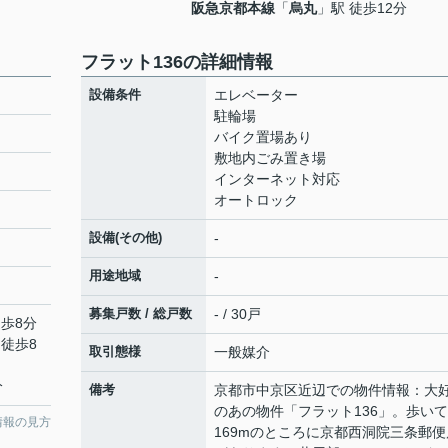
阪急京都本線
「
烏丸
」駅 徒歩12分
フラット136の詳細情報
設備条件
エレベーター
駐輪場
バイク置場あり
敷地内ごみ置き場
インターネット対応
オートロック
設備(その他)
-
用途地域
-
募集戸数 / 総戸数
- / 30戸
徒歩8分
 徒歩8
取引態様
一般媒介
分
備考
京都市中京区近辺での物件情報：大
のあの物件「フラット136」。歩いて
情報の見方
169mのところに京都西洞院三条郵便