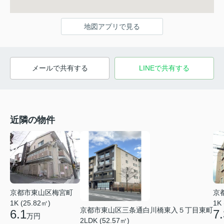
地図アプリで見る
メールで共有する
LINEで共有する
近隣の物件
京都市東山区梅宮町
京
1K (25.82㎡)
1K
京都市東山区三条通白川橋東入５丁目東町
6.1
7.
万円
2LDK (52.57㎡)