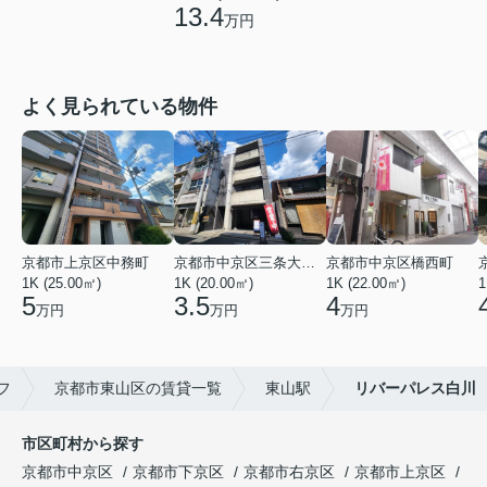
13.4
万円
よく見られている物件
京都市上京区中務町
京都市中京区三条大宮町
京都市中京区橋西町
1K (25.00㎡)
1K (20.00㎡)
1K (22.00㎡)
1
5
3.5
4
万円
万円
万円
フ
京都市東山区の賃貸一覧
東山駅
リバーパレス白川
市区町村から探す
京都市中京区
京都市下京区
京都市右京区
京都市上京区