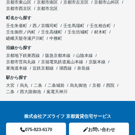
京都市東山区
京都市南区
京都市左京区
京都市山科区
京都市西京区
京都市北区
町名から探す
壬生朱雀町
西ノ京職司町
壬生馬場町
壬生相合町
壬生御所ノ内町
壬生高樋町
壬生坊城町
材木町
嵯峨天龍寺瀬戸川町
中務町
沿線から探す
京都地下鉄東西線
阪急京都本線
山陰本線
京都市営烏丸線
京福電気鉄道嵐山本線
京阪本線
東海道本線
近鉄京都線
湖西線
奈良線
駅から探す
大宮
烏丸
二条
二条城前
烏丸御池
京都
西院
二条
西大路御池
嵐電天神川
株式会社アズライフ 京都賃貸住宅サービス
075-823-6170
お問い合わせ