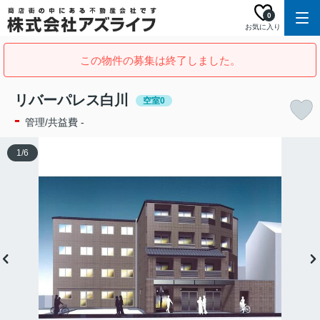
0
お気に入り
この物件の募集は終了しました。
リバーパレス白川
空室0
-
管理/共益費 -
1
/
6