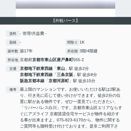
【外観パース】
- 管理/共益費 -
賃料
-
1K
面積
間取り
築17年
3階/4階建
築年数
所在階
京都府
京都市東山区
唐戸鼻町
555-2
所在地
京都地下鉄東西線
「
東山
」駅 徒歩2分
交通
京都地下鉄東西線
「
三条京阪
」駅 徒歩8分
阪急京都本線
「
京都河原町
」駅 徒歩15分
最上階のマンションです。お使いいただける駅は2駅あ
備考
り、行き先に応じて使い分けができます。徒歩2分の位
置に駅がある物件です。ぜひ一度見ていただきたい、
「リバーパレス白川」です。京都市東山区エリアならす
ぐにアズライフ 京都賃貸住宅サービスが物件を紹介す
る事が出来ますよ。075-823-6170から、物件に関する
ご質問等も随時受け付けております。是非ご利用下さ