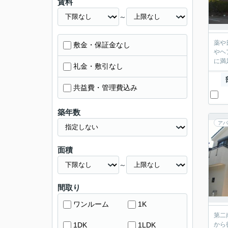
賃料
～
薬や
敷金・保証金なし
やヘ
に満
礼金・敷引なし
共益費・管理費込み
築年数
アパ
面積
～
間取り
ワンルーム
1K
第二
1DK
1LDK
から