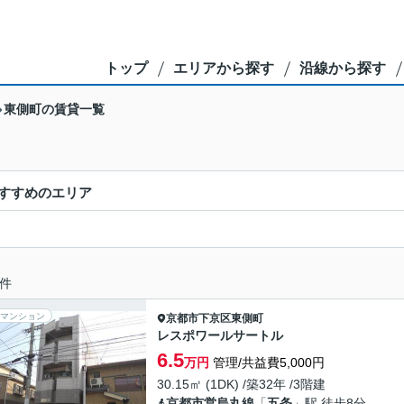
トップ
エリアから探す
沿線から探す
東側町の賃貸一覧
すすめのエリア
件
マンション
京都市下京区
東側町
レスポワールサートル
6.5
万円
管理/共益費5,000円
30.15㎡ (1DK) /築32年 /3階建
京都市営烏丸線
「
五条
」駅 徒歩8分