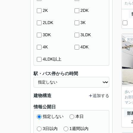
たら
2K
2DK
2LDK
3K
3DK
3LDK
賃貸
4K
4DK
4LDK以上
駅・バス停からの時間
歩い
建物構造
追加する
お部
マン
情報公開日
部
指定しない
本日
3日以内
1週間以内