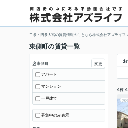
二条・四条大宮の賃貸情報のことなら株式会社アズライフ
東側町の賃貸一覧
お
東側町
変更
アパート
マンション
4
4
棟
一戸建て
賃貸
募集中のみ表示