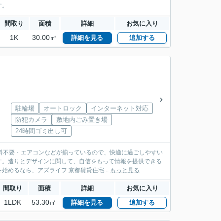
す。
間取り
面積
詳細
お気に入り
1K
30.00㎡
詳細を見る
追加する
駐輪場
オートロック
インターネット対応
防犯カメラ
敷地内ごみ置き場
24時間ゴミ出し可
用料不要・エアコンなどが揃っているので、快適に過ごしやすい
す。造りとデザインに関して、自信をもって情報を提供できる
めるなら、アズライフ 京都賃貸住宅...
もっと見る
間取り
面積
詳細
お気に入り
1LDK
53.30㎡
詳細を見る
追加する