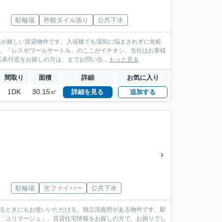
駐輪場
外観タイル張り
公共下水
環境が嬉しい賃貸物件です。入浴後でも湿気に悩まされずに化粧
す。「レスポワールサートル」のここがイチオシ。当社はお客様
付近をお探しの方は、までお問い合...
もっと見る
間取り
面積
詳細
お気に入り
1DK
30.15㎡
詳細を見る
追加する
駐輪場
光ファイバー
公共下水
えるときにもお使いいただける、独立洗面所がある物件です。駅
：「ユリマージュ」。賃貸住宅情報をお探しの方で、お困りでし