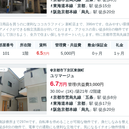
東海道本線
「
京都
」駅 徒歩15分
阪急京都本線
「
烏丸
」駅 徒歩20分
日用品を買うのに便利なココカラファイン 新町店まで、396mです。住みやすい
アメイクができる独立洗面台が付いております。アクセスの良い徒歩8分の物件で
足して頂けるよう、全力で住まい探しをサポートいたします。特に京都市営烏丸線五条
部屋番号
所在階
賃料
管理費・共益費
敷金/保証金
礼金
6.5
101
1階
5,000円
0ヶ月
1ヶ月
万円
ート
京都市下京区
東側町
ユリマージュ
6.7
万円
管理/共益費3,000円
30.00㎡ (1K) /築21年 /2階建
京都市営烏丸線
「
五条
」駅 徒歩8分
東海道本線
「
京都
」駅 徒歩17分
阪急京都本線
「
烏丸
」駅 徒歩20分
南診療所まで297mです。自転車を停めることが可能な物件です。身だしなみを整
徒歩8分の物件で、電車での通勤にも便利な立地です。気になるイチオシ物件情報