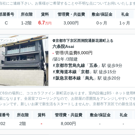
当社にご連絡下さい。お客様がご希望することや不明な点についてお伺いいたしま
部屋番号
所在階
賃料
管理費・共益費
敷金/保証金
礼金
6.7
C
1-2階
3,000円
0ヶ月
1ヶ月
万円
マンション
京都市下京区
西洞院通新花屋町上る
六条院Asai
-
管理/共益費8,000円
/築1年 /3階建
京都市営烏丸線
「
五条
」駅 徒歩9分
東海道本線
「
京都
」駅 徒歩15分
阪急京都本線
「
烏丸
」駅 徒歩20分
て6分の場所に、ココカラファイン 新町店があります。室内設備はBS・ネット使
屋になります。全居室フローリングなので、お部屋の雰囲気をアレンジしやすいで
ションです。新しいお家で新生活をスタートしませんか。京都市下京区での新生活を始
屋番号
所在階
賃料
管理費・共益費
敷金/保証金
礼金
-
202
2階
8,000円
-
-