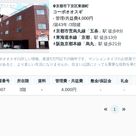
マンション
京都市下京区
東側町
コーポオオスギ
-
管理/共益費4,000円
/築43年 /3階建
京都市営烏丸線
「
五条
」駅 徒歩8分
東海道本線
「
京都
」駅 徒歩13分
阪急京都本線
「
烏丸
」駅 徒歩21分
ポオオスギの詳しい情報。家賃5万円以下の物件です。マンションタイプのお部屋
があると、より楽しい生活になりませんか。住まいは誰にとっても重要な役割を果
屋番号
所在階
賃料
管理費・共益費
敷金/保証金
礼金
-
307
3階
4,000円
-
-
1