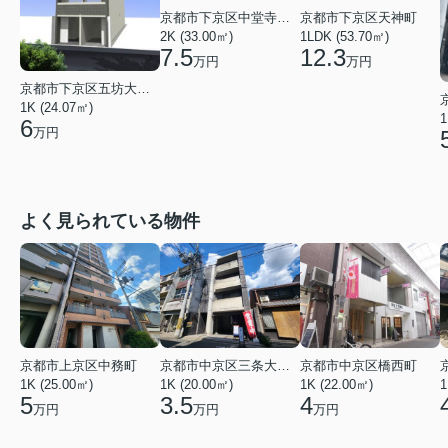
京都市下京区中堂寺北町
京都市下京区天神町
2K (33.00㎡)
1LDK (53.70㎡)
7.5
12.3
万円
万円
京都市下京区五坊大宮町
1K (24.07㎡)
1
6
万円
よく見られている物件
京都市上京区中務町
京都市中京区三条大宮町
京都市中京区橋西町
1K (25.00㎡)
1K (20.00㎡)
1K (22.00㎡)
1
5
3.5
4
万円
万円
万円