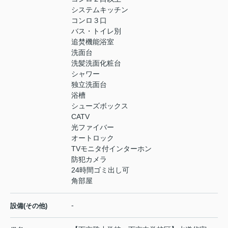
システムキッチン
コンロ３口
バス・トイレ別
追焚機能浴室
洗面台
洗髪洗面化粧台
シャワー
独立洗面台
浴槽
シューズボックス
CATV
光ファイバー
オートロック
TVモニタ付インターホン
防犯カメラ
24時間ゴミ出し可
角部屋
-
設備(その他)