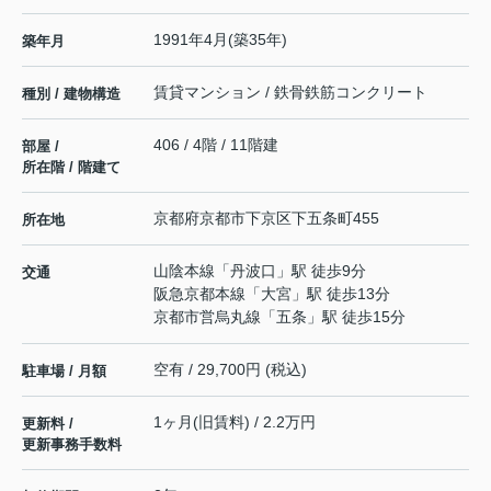
1991年4月(築35年)
築年月
賃貸マンション / 鉄骨鉄筋コンクリート
種別 / 建物構造
406 / 4階 / 11階建
部屋 /
所在階 / 階建て
京都府
京都市下京区
下五条町
455
所在地
山陰本線
「
丹波口
」駅 徒歩9分
交通
阪急京都本線
「
大宮
」駅 徒歩13分
京都市営烏丸線
「
五条
」駅 徒歩15分
空有 / 29,700円 (税込)
駐車場 / 月額
1ヶ月(旧賃料) / 2.2万円
更新料 /
更新事務手数料