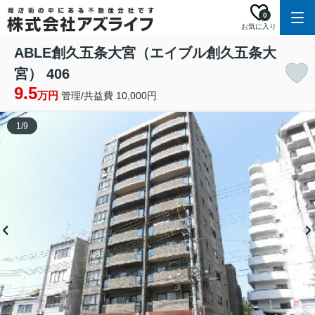
0
お気に入り
ABLE創久五条大宮（エイブル創久五条大
宮） 406
9.5
万円
管理/共益費 10,000円
1
/
9