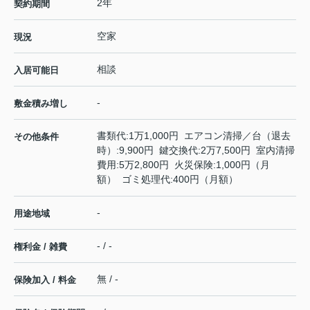
2年
契約期間
空家
現況
相談
入居可能日
-
敷金積み増し
書類代:1万1,000円 エアコン清掃／台（退去
その他条件
時）:9,900円 鍵交換代:2万7,500円 室内清掃
費用:5万2,800円 火災保険:1,000円（月
額） ゴミ処理代:400円（月額）
-
用途地域
- / -
権利金 / 雑費
無 / -
保険加入 / 料金