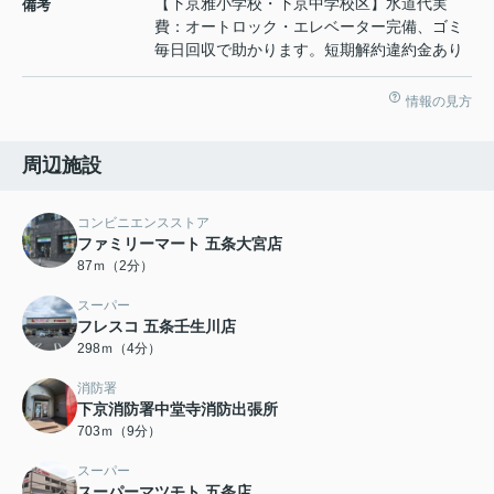
【下京雅小学校・下京中学校区】水道代実
備考
費：オートロック・エレベーター完備、ゴミ
毎日回収で助かります。短期解約違約金あり
情報の見方
周辺施設
コンビニエンスストア
ファミリーマート 五条大宮店
87ｍ（2分）
スーパー
フレスコ 五条壬生川店
298ｍ（4分）
消防署
下京消防署中堂寺消防出張所
703ｍ（9分）
スーパー
スーパーマツモト 五条店