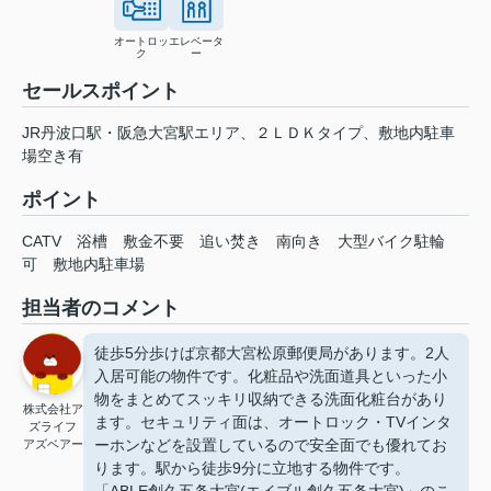
オートロッ
エレベータ
ク
ー
セールスポイント
JR丹波口駅・阪急大宮駅エリア、２ＬＤＫタイプ、敷地内駐車
場空き有
ポイント
CATV
浴槽
敷金不要
追い焚き
南向き
大型バイク駐輪
可
敷地内駐車場
担当者のコメント
徒歩5分歩けば京都大宮松原郵便局があります。2人
入居可能の物件です。化粧品や洗面道具といった小
物をまとめてスッキリ収納できる洗面化粧台があり
株式会社ア
ます。セキュリティ面は、オートロック・TVインタ
ズライフ
ーホンなどを設置しているので安全面でも優れてお
アズベアー
ります。駅から徒歩9分に立地する物件です。