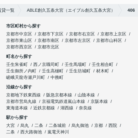
賃貸一覧
ABLE創久五条大宮（エイブル創久五条大宮）
406
市区町村から探す
京都市中京区
京都市下京区
京都市右京区
京都市上京区
京都市東山区
京都市南区
京都市左京区
京都市山科区
京都市西京区
京都市北区
町名から探す
壬生朱雀町
西ノ京職司町
壬生馬場町
壬生相合町
壬生御所ノ内町
壬生高樋町
壬生坊城町
材木町
嵯峨天龍寺瀬戸川町
中務町
沿線から探す
京都地下鉄東西線
阪急京都本線
山陰本線
京都市営烏丸線
京福電気鉄道嵐山本線
京阪本線
東海道本線
近鉄京都線
湖西線
奈良線
駅から探す
大宮
烏丸
二条
二条城前
烏丸御池
京都
西院
二条
西大路御池
嵐電天神川