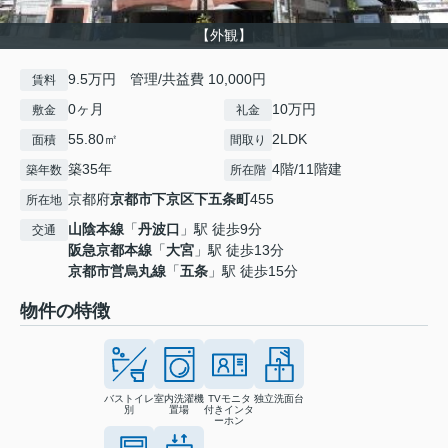
【外観】
9.5万円 管理/共益費 10,000円
賃料
0ヶ月
10万円
敷金
礼金
55.80㎡
2LDK
面積
間取り
築35年
4階/11階建
築年数
所在階
京都府
京都市下京区
下五条町
455
所在地
山陰本線
「
丹波口
」駅 徒歩9分
交通
阪急京都本線
「
大宮
」駅 徒歩13分
京都市営烏丸線
「
五条
」駅 徒歩15分
物件の特徴
バストイレ
室内洗濯機
TVモニタ
独立洗面台
別
置場
付きインタ
ーホン