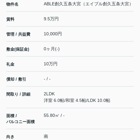
ABLE創久五条大宮（エイブル創久五条大宮）
物件名
9.5万円
賃料
10,000円
管理 / 共益費
0ヶ月(-)
敷金(保証金)
10万円
礼金
- / -
償却 / 敷引
2LDK
間取り / 詳細
洋室 6.0帖
/
和室 4.5帖
/
LDK 10.0帖
55.80㎡ / -
面積 /
バルコニー面積
南
向き