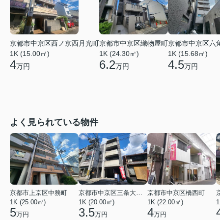
京都市中京区西ノ京西月光町
京都市中京区織物屋町
京都市中京区六
1K (15.00㎡)
1K (24.30㎡)
1K (15.68㎡)
4
6.2
4.5
万円
万円
万円
よく見られている物件
京都市上京区中務町
京都市中京区三条大宮町
京都市中京区橋西町
1K (25.00㎡)
1K (20.00㎡)
1K (22.00㎡)
1
5
3.5
4
万円
万円
万円