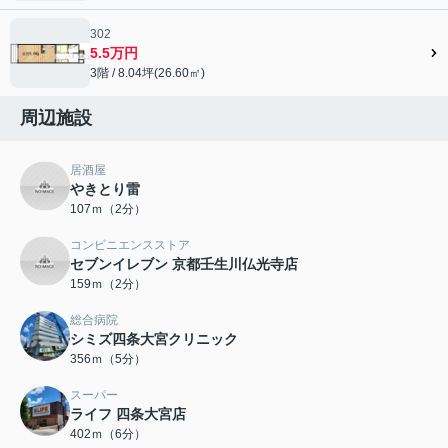
302
5.5万円
3階 / 8.04坪(26.60㎡)
周辺施設
居酒屋
やきとり雷
107ｍ（2分）
コンビニエンスストア
セブンイレブン 京都壬生川仏光寺店
159ｍ（2分）
総合病院
シミズ四条大宮クリニック
356ｍ（5分）
スーパー
ライフ 四条大宮店
402ｍ（6分）