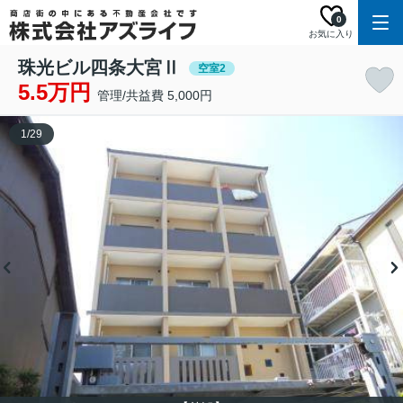
0
お気に入り
珠光ビル四条大宮Ⅱ
空室2
5.5万円
管理/共益費 5,000円
1
/
29