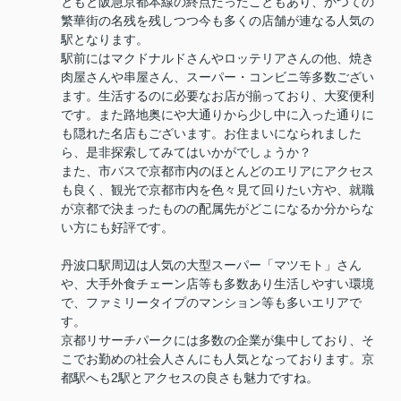
ともと阪急京都本線の終点だったこともあり、かつての
繁華街の名残を残しつつ今も多くの店舗が連なる人気の
駅となります。
駅前にはマクドナルドさんやロッテリアさんの他、焼き
肉屋さんや串屋さん、スーパー・コンビニ等多数ござい
ます。生活するのに必要なお店が揃っており、大変便利
です。また路地奥にや大通りから少し中に入った通りに
も隠れた名店もございます。お住まいになられました
ら、是非探索してみてはいかがでしょうか？
また、市バスで京都市内のほとんどのエリアにアクセス
も良く、観光で京都市内を色々見て回りたい方や、就職
が京都で決まったものの配属先がどこになるか分からな
い方にも好評です。
丹波口駅周辺は人気の大型スーパー「マツモト」さん
や、大手外食チェーン店等も多数あり生活しやすい環境
で、ファミリータイプのマンション等も多いエリアで
す。
京都リサーチパークには多数の企業が集中しており、そ
こでお勤めの社会人さんにも人気となっております。京
都駅へも2駅とアクセスの良さも魅力ですね。