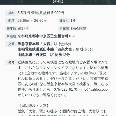
【外観】
5.5万円 管理/共益費 5,000円
賃料
25.65㎡～26.60㎡
1R
面積
間取り
築17年
1階/5階建
築年数
所在階
京都府
京都市中京区
壬生相合町
18-1
所在地
阪急京都本線
「
大宮
」駅 徒歩6分
交通
京福電気鉄道嵐山本線
「
四条大宮
」駅 徒歩6分
山陰本線
「
丹波口
」駅 徒歩12分
近隣住民にとっても快適になる敷地内ごみ置き場付きで
備考
す。こちらはマンションタイプになります。駅から徒歩
6分に立地する物件です。当社イチオシの物件の「珠光
ビル四条大宮Ⅱ」。ぜひ一度ご覧ください。京都市中京
区にある物件なら阪急京都本線大宮で検索を。気になる
物件がありましたら、075-823-6170、info@azlife.co.jp
からいつでもご連絡ください。
【周辺環境・大宮】
阪急「大宮」駅から徒歩5分圏内の好立地、大宮駅はも