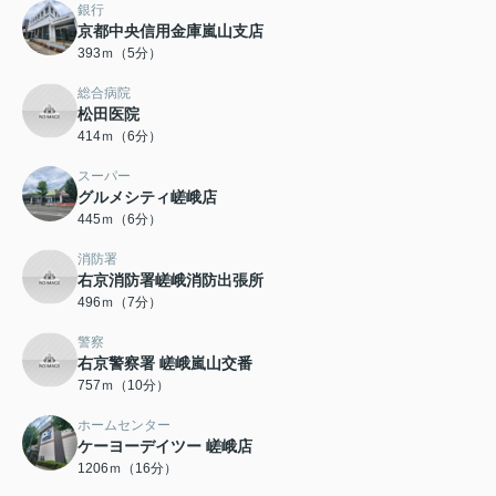
銀行
京都中央信用金庫嵐山支店
393ｍ（5分）
総合病院
松田医院
414ｍ（6分）
スーパー
グルメシティ嵯峨店
445ｍ（6分）
消防署
右京消防署嵯峨消防出張所
496ｍ（7分）
警察
右京警察署 嵯峨嵐山交番
757ｍ（10分）
ホームセンター
ケーヨーデイツー 嵯峨店
1206ｍ（16分）