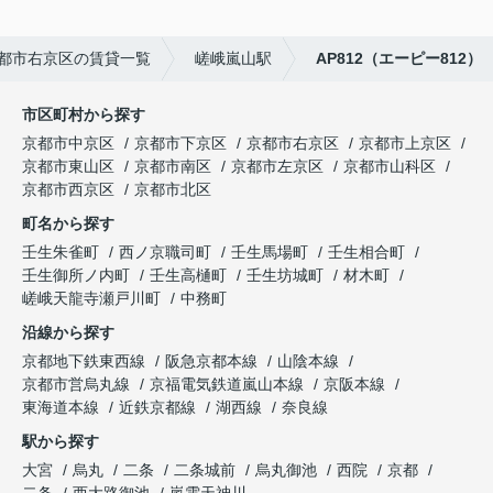
都市右京区の賃貸一覧
嵯峨嵐山駅
AP812（エーピー812）
市区町村から探す
京都市中京区
京都市下京区
京都市右京区
京都市上京区
京都市東山区
京都市南区
京都市左京区
京都市山科区
京都市西京区
京都市北区
町名から探す
壬生朱雀町
西ノ京職司町
壬生馬場町
壬生相合町
壬生御所ノ内町
壬生高樋町
壬生坊城町
材木町
嵯峨天龍寺瀬戸川町
中務町
沿線から探す
京都地下鉄東西線
阪急京都本線
山陰本線
京都市営烏丸線
京福電気鉄道嵐山本線
京阪本線
東海道本線
近鉄京都線
湖西線
奈良線
駅から探す
大宮
烏丸
二条
二条城前
烏丸御池
西院
京都
二条
西大路御池
嵐電天神川