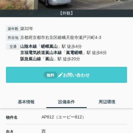
【外観】
築32年
築年数
京都府京都市右京区嵯峨天龍寺瀬戸川町4-3
所在地
山陰本線
「
嵯峨嵐山
」駅 徒歩4分
交通
京福電気鉄道嵐山本線
「
嵐電嵯峨
」駅 徒歩6分
阪急嵐山線
「
嵐山
」駅 徒歩20分
お問い合わせ
無料
基本情報
設備条件
周辺環境
AP812（エーピー812）
物件名
西
向き