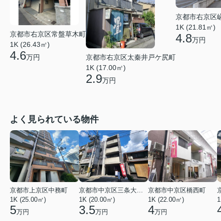
京都市右京区
1K (21.81㎡)
京都市右京区常盤草木町
4.8
万円
1K (26.43㎡)
4.6
京都市右京区太秦井戸ケ尻町
万円
1K (17.00㎡)
2.9
万円
よく見られている物件
京都市上京区中務町
京都市中京区三条大宮町
京都市中京区橋西町
1K (25.00㎡)
1K (20.00㎡)
1K (22.00㎡)
1
5
3.5
4
万円
万円
万円