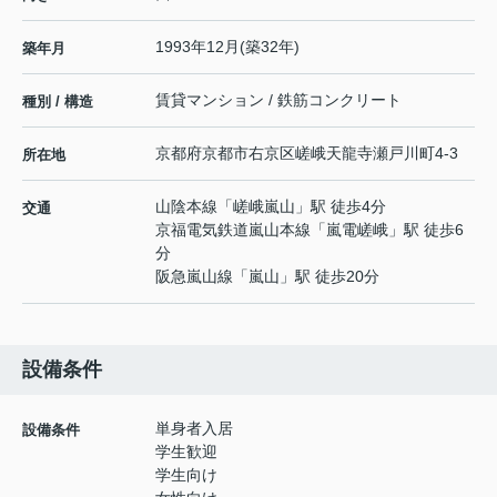
1993年12月(築32年)
築年月
賃貸マンション / 鉄筋コンクリート
種別 / 構造
京都府
京都市右京区
嵯峨天龍寺瀬戸川町
4-3
所在地
山陰本線
「
嵯峨嵐山
」駅 徒歩4分
交通
京福電気鉄道嵐山本線
「
嵐電嵯峨
」駅 徒歩6
分
阪急嵐山線
「
嵐山
」駅 徒歩20分
設備条件
単身者入居
設備条件
学生歓迎
学生向け