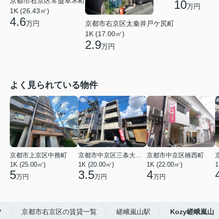
京都市右京区常盤草木町
10
万円
1K (26.43㎡)
4.6
京都市右京区太秦井戸ケ尻町
万円
1K (17.00㎡)
2.9
万円
よく見られている物件
京都市上京区中務町
京都市中京区三条大宮町
京都市中京区橋西町
1K (25.00㎡)
1K (20.00㎡)
1K (22.00㎡)
1
5
3.5
4
万円
万円
万円
フ
京都市右京区の賃貸一覧
嵯峨嵐山駅
Kozy嵯峨嵐山