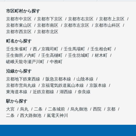
市区町村から探す
京都市中京区
京都市下京区
京都市右京区
京都市上京区
京都市東山区
京都市南区
京都市左京区
京都市山科区
京都市西京区
京都市北区
町名から探す
壬生朱雀町
西ノ京職司町
壬生馬場町
壬生相合町
壬生御所ノ内町
壬生高樋町
壬生坊城町
材木町
嵯峨天龍寺瀬戸川町
中務町
沿線から探す
京都地下鉄東西線
阪急京都本線
山陰本線
京都市営烏丸線
京福電気鉄道嵐山本線
京阪本線
東海道本線
近鉄京都線
湖西線
奈良線
駅から探す
大宮
烏丸
二条
二条城前
烏丸御池
西院
京都
二条
西大路御池
嵐電天神川