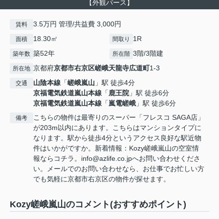
【外観パース】
3.5万円 管理/共益費 3,000円
賃料
18.30㎡
1R
面積
間取り
築52年
3階/3階建
築年数
所在階
京都府
京都市右京区
嵯峨天龍寺広道町
1-3
所在地
山陰本線
「
嵯峨嵐山
」駅 徒歩4分
交通
京福電気鉄道嵐山本線
「
鹿王院
」駅 徒歩6分
京福電気鉄道嵐山本線
「
嵐電嵯峨
」駅 徒歩6分
こちらの物件は最寄りのスーパー「フレスコ SAGA店」
備考
が203m以内にあります。こちらはマンションタイプに
なります。駅から徒歩4分というアクセス良好な駅近物
件はいかがですか。新着情報：Kozy嵯峨嵐山の空室情
報ならコチラ。info@azlife.co.jpへお問い合わせくださ
い。メールでのお問い合わせなら、お仕事でお忙しい方
でも気軽に京都市右京区の物件が探せます。
Kozy嵯峨嵐山のコメント(おすすめポイント)