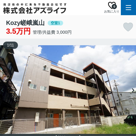
0
お気に入り
Kozy嵯峨嵐山
空室1
3.5万円
管理/共益費 3,000円
1
/
11