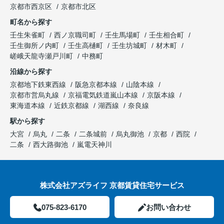
京都市西京区
京都市北区
町名から探す
壬生朱雀町
西ノ京職司町
壬生馬場町
壬生相合町
壬生御所ノ内町
壬生高樋町
壬生坊城町
材木町
嵯峨天龍寺瀬戸川町
中務町
沿線から探す
京都地下鉄東西線
阪急京都本線
山陰本線
京都市営烏丸線
京福電気鉄道嵐山本線
京阪本線
東海道本線
近鉄京都線
湖西線
奈良線
駅から探す
大宮
烏丸
二条
二条城前
烏丸御池
京都
西院
二条
西大路御池
嵐電天神川
株式会社アズライフ 京都賃貸住宅サービス
075-823-6170
お問い合わせ