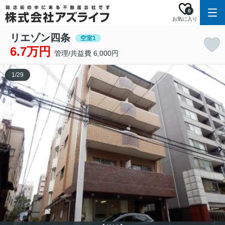
0
お気に入り
リエゾン四条
空室1
6.7万円
管理/共益費 6,000円
1
/
29