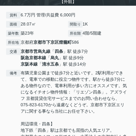
【外観】
6.7万円 管理/共益費 6,000円
賃料
28.07㎡
1K
面積
間取り
築23年
4階/5階建
築年数
所在階
京都府
京都市下京区
燈籠町
586
所在地
京都市営烏丸線
「
四条
」駅 徒歩7分
交通
阪急京都本線
「
烏丸
」駅 徒歩9分
京阪本線
「
清水五条
」駅 徒歩14分
有隣児童公園まで徒歩7分と近いです。2駅利用ができ
備考
て、電車での移動に役立つ物件です。駅から徒歩7分に
ある物件なので、電車利用が多い方にオススメです。気
になるイチオシ物件情報：「リエゾン四条」。アズライ
フ 京都賃貸住宅サービスまでのお問い合わせなら、
075-823-6170から遠慮なくどうぞ。京都市下京区エリ
アに関する事なら当社にお任せ下さい。
周辺環境・四条】
地下鉄「四条」駅は京都でも屈指の人気エリア。