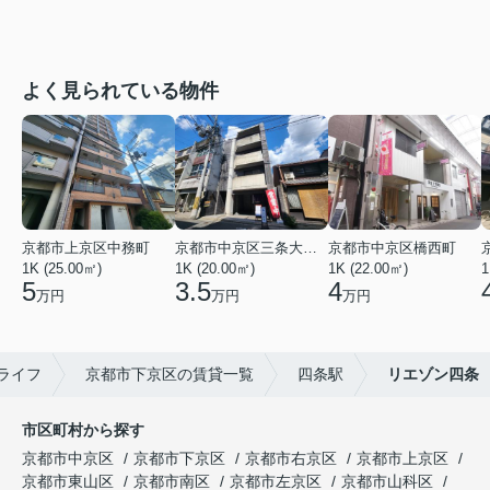
よく見られている物件
京都市上京区中務町
京都市中京区三条大宮町
京都市中京区橋西町
1K (25.00㎡)
1K (20.00㎡)
1K (22.00㎡)
1
5
3.5
4
万円
万円
万円
ライフ
京都市下京区の賃貸一覧
四条駅
リエゾン四条
市区町村から探す
京都市中京区
京都市下京区
京都市右京区
京都市上京区
京都市東山区
京都市南区
京都市左京区
京都市山科区