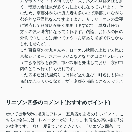
京都最大のオフィス街であり、大手法人の京都支社も多
く、転勤の会社員が多くお住まいになっております。そ
のため、京都外からの流入者も多いので京都にいながら
都会的な雰囲気なんですよ！また、サラリーマンの需要
に対応して飲食店が多く集まりますので、単身赴任の
方々の強い味方になってくれます。勿論、お休みの日の
外食で悩むことは無いでょう～お店あり過ぎて悩むかも
しれませんが。。
また百貨店の大丸さんや、ローカル映画の上映で人気の
京都シアター、スポーツジムなどなど休日にリフレッシ
ュできる施設も多数。市バス網も発達しており、京都市
内のどこへ行くにも便利です。
また四条通は祇園祭りには鉾が立ち並び、町名にも鉾の
名前が入っているなど、ザ・京都を堪能できるんですよ
～
リエゾン四条のコメント(おすすめポイント)
歩いて徒歩6分の場所にフレスコ五条店があるのもポイント。こ
ちらの物件にはエレベーターがあります。利便性の高い徒歩7分
の物件です。ぜひ一度見ていただきたい、「リエゾン四条」で