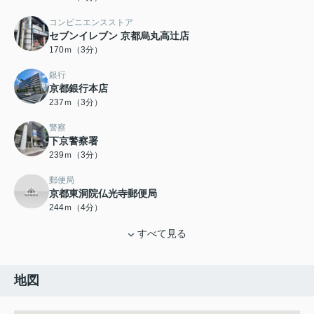
コンビニエンスストア
セブンイレブン 京都烏丸高辻店
170ｍ（3分）
銀行
京都銀行本店
237ｍ（3分）
警察
下京警察署
239ｍ（3分）
郵便局
京都東洞院仏光寺郵便局
244ｍ（4分）
すべて見る
地図