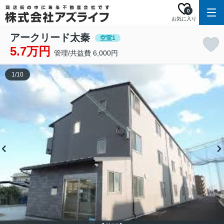
0
お気に入り
アークリード太秦
空室1
5.7万円
管理/共益費 6,000円
1
/
10