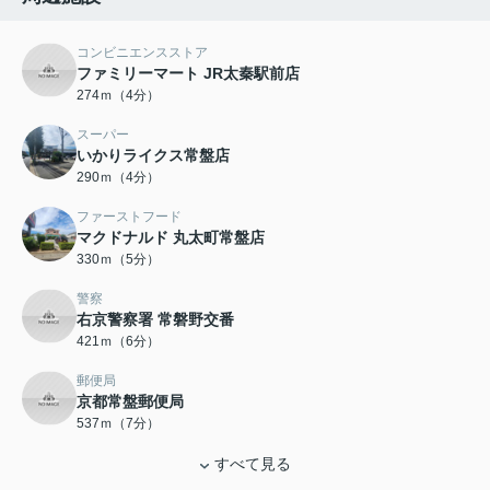
コンビニエンスストア
ファミリーマート JR太秦駅前店
274ｍ（4分）
スーパー
いかりライクス常盤店
290ｍ（4分）
ファーストフード
マクドナルド 丸太町常盤店
330ｍ（5分）
警察
右京警察署 常磐野交番
421ｍ（6分）
郵便局
京都常盤郵便局
537ｍ（7分）
すべて見る