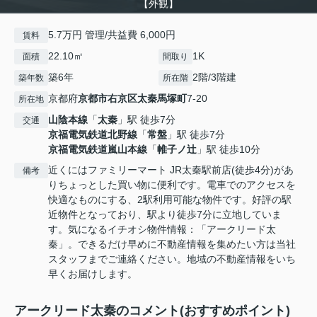
【外観】
5.7万円 管理/共益費 6,000円
賃料
22.10㎡
1K
面積
間取り
築6年
2階/3階建
築年数
所在階
京都府
京都市右京区
太秦馬塚町
7-20
所在地
山陰本線
「
太秦
」駅 徒歩7分
交通
京福電気鉄道北野線
「
常盤
」駅 徒歩7分
京福電気鉄道嵐山本線
「
帷子ノ辻
」駅 徒歩10分
近くにはファミリーマート JR太秦駅前店(徒歩4分)があ
備考
りちょっとした買い物に便利です。電車でのアクセスを
快適なものにする、2駅利用可能な物件です。好評の駅
近物件となっており、駅より徒歩7分に立地していま
す。気になるイチオシ物件情報：「アークリード太
秦」。できるだけ早めに不動産情報を集めたい方は当社
スタッフまでご連絡ください。地域の不動産情報をいち
早くお届けします。
アークリード太秦のコメント(おすすめポイント)