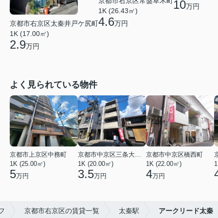
京都市右京区常盤草木町
10
万円
1K (26.43㎡)
4.6
京都市右京区太秦井戸ケ尻町
万円
1K (17.00㎡)
2.9
万円
よく見られている物件
京都市上京区中務町
京都市中京区三条大宮町
京都市中京区橋西町
1K (25.00㎡)
1K (20.00㎡)
1K (22.00㎡)
1
5
3.5
4
万円
万円
万円
フ
京都市右京区の賃貸一覧
太秦駅
アークリード太秦