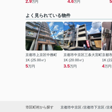
2.9
4.6
5
万円
万円
よく見られている物件
京都市上京区中務町
京都市中京区三条大宮町
京都
1K (25.00㎡)
1K (20.00㎡)
1K (2
5
3.5
4
万円
万円
万円
市区町村から探す
京都市中京区
京都市下京区
京