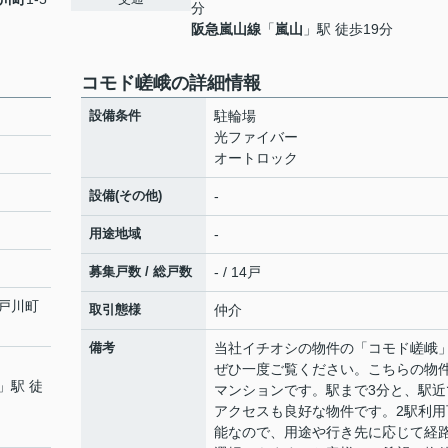
分
阪急嵐山線
「
嵐山
」駅 徒歩19分
コモド嵯峨の詳細情報
設備条件
駐輪場
光ファイバー
オートロック
設備(その他)
-
用途地域
-
募集戸数 / 総戸数
- / 14戸
戸川町
取引態様
仲介
備考
当社イチオシの物件の「コモド嵯峨
ぜひ一度ご覧ください。こちらの物
」駅 徒
マンションです。駅まで3分と、駅近
アクセスも良好な物件です。2駅利用
能なので、用途や行き先に応じて経