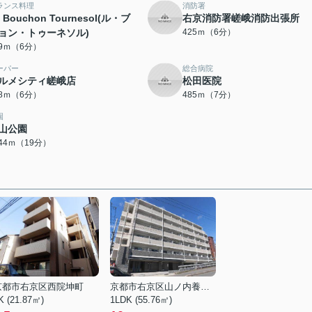
ランス料理
消防署
 Bouchon Tournesol(ル・ブ
右京消防署嵯峨消防出張所
ョン・トゥーネソル)
425ｍ（6分）
19ｍ（6分）
ーパー
総合病院
ルメシティ嵯峨店
松田医院
78ｍ（6分）
485ｍ（7分）
園
山公園
444ｍ（19分）
京都市右京区西院坤町
京都市右京区山ノ内養老町
K (21.87㎡)
1LDK (55.76㎡)