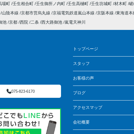
馬場町
壬生相合町
壬生御所ノ内町
壬生高樋町
壬生坊城町
材木町
嵯
線
山陰本線
京都市営烏丸線
京福電気鉄道嵐山本線
京阪本線
東海道本
御池
京都
西院
二条
西大路御池
嵐電天神川
ス
トップページ
スタッフ
お客様の声
075-823-6170
ブログ
アクセスマップ
会社概要