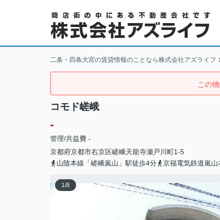
二条・四条大宮の賃貸情報のことなら株式会社アズライフ
この物
コモド嵯峨
-
管理/共益費 -
京都府
京都市右京区
嵯峨天龍寺瀬戸川町
1-5
山陰本線「嵯峨嵐山」駅徒歩4分
京福電気鉄道嵐山
1
/
8