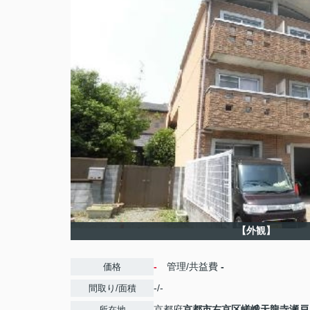
【外観】
-
管理/共益費
-
価格
-/-
間取り/面積
京都府
京都市右京区
嵯峨天龍寺瀬戸
所在地