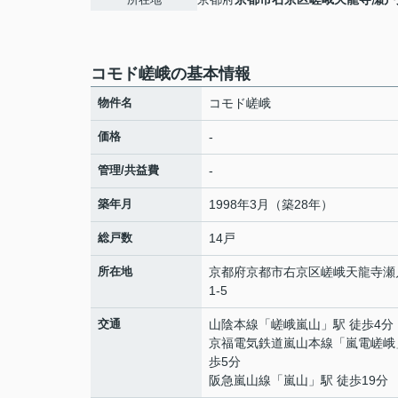
コモド嵯峨の基本情報
物件名
コモド嵯峨
価格
-
管理/共益費
-
築年月
1998年3月（築28年）
総戸数
14戸
所在地
京都府
京都市右京区
嵯峨天龍寺瀬
1-5
交通
山陰本線
「
嵯峨嵐山
」駅 徒歩4分
京福電気鉄道嵐山本線
「
嵐電嵯峨
歩5分
阪急嵐山線
「
嵐山
」駅 徒歩19分