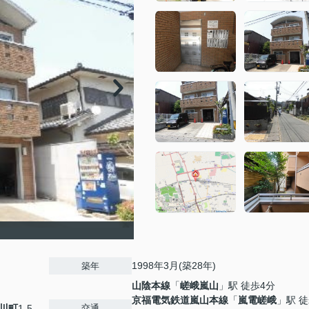
1998年3月(築28年)
築年
山陰本線
「
嵯峨嵐山
」駅 徒歩4分
京福電気鉄道嵐山本線
「
嵐電嵯峨
」駅 徒
交通
川町
1-5