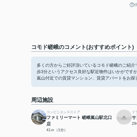
コモド嵯峨のコメント(おすすめポイント)
多くの方からご好評頂いているコモド嵯峨のご紹介で
歩3分というアクセス良好な駅近物件はいかがです
嵐山付近での賃貸マンション、賃貸アパートをお探
周辺施設
コンビニエンスストア
ド
ファミリーマート 嵯峨嵐山駅北口
サ
店
2
41ｍ（1分）