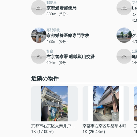
郵便局
フ
京都愛宕郵便局
Le
389ｍ（5分）
シ
4
専門学校
ス
京都栄養医療専門学校
グ
433ｍ（6分）
4
警察
公
右京警察署 嵯峨嵐山交番
亀
694ｍ（9分）
1
近隣の物件
京都市右京区太秦井戸ケ尻町
京都市右京区常盤草木町
1K (17.00㎡)
1K (26.43㎡)
1